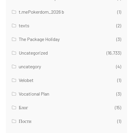
t.mePokerdom_2026 b
(1)
texts
(2)
The Package Holiday
(3)
Uncategorized
(16,733)
uncategory
(4)
Velobet
(1)
Vocational Plan
(3)
Блог
(15)
Пости
(1)