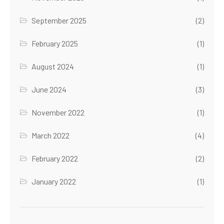
September 2025
(2)
February 2025
(1)
August 2024
(1)
June 2024
(3)
November 2022
(1)
March 2022
(4)
February 2022
(2)
January 2022
(1)