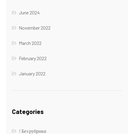
June 2024
November 2022
March 2022
February 2022
January 2022
Categories
! Без рубрики