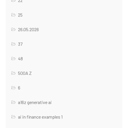
22
25
26.05.2026
37
48
500A Z
6
a16z generative ai
ai in finance examples 1