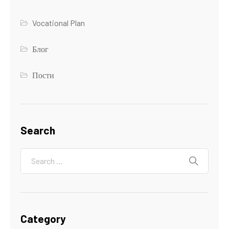
Vocational Plan
Блог
Пости
Search
Category