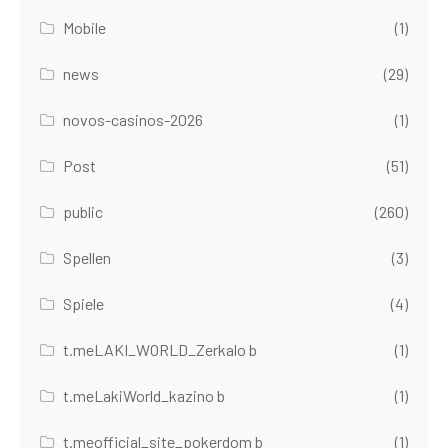
Mobile
(1)
news
(29)
novos-casinos-2026
(1)
Post
(51)
public
(260)
Spellen
(3)
Spiele
(4)
t.meLAKI_WORLD_Zerkalo b
(1)
t.meLakiWorld_kazino b
(1)
t.meofficial_site_pokerdom b
(1)