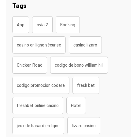
Tags
App
avia 2
Booking
casino en ligne sécurisé
casino lizaro
Chicken Road
codigo de bono william hill
codigo promocion codere
fresh bet
freshbet online casino
Hotel
jeux de hasard en ligne
lizaro casino