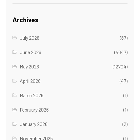
Archives
July 2026
(87)
June 2026
(4647)
May 2026
(12704)
April 2026
(47)
March 2026
(1)
February 2026
(1)
January 2026
(2)
November 2025
(1)