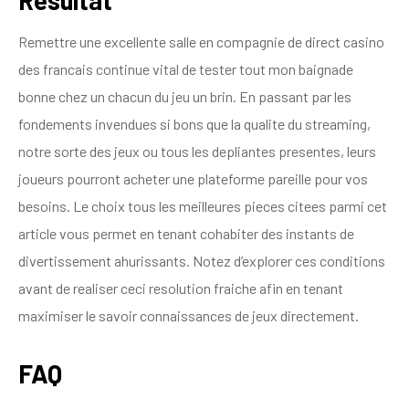
Remettre une excellente salle en compagnie de direct casino
des francais continue vital de tester tout mon baignade
bonne chez un chacun du jeu un brin. En passant par les
fondements invendues si bons que la qualite du streaming,
notre sorte des jeux ou tous les depliantes presentes, leurs
joueurs pourront acheter une plateforme pareille pour vos
besoins. Le choix tous les meilleures pieces citees parmi cet
article vous permet en tenant cohabiter des instants de
divertissement ahurissants. Notez d’explorer ces conditions
avant de realiser ceci resolution fraiche afin en tenant
maximiser le savoir connaissances de jeux directement.
FAQ