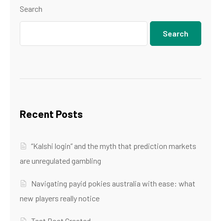
Search
Search
Recent Posts
“Kalshi login” and the myth that prediction markets
are unregulated gambling
Navigating payid pokies australia with ease: what
new players really notice
Test Post Created