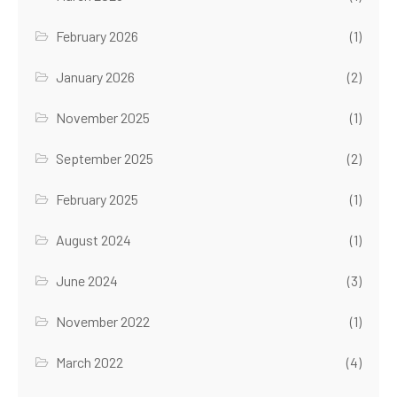
February 2026
(1)
January 2026
(2)
November 2025
(1)
September 2025
(2)
February 2025
(1)
August 2024
(1)
June 2024
(3)
November 2022
(1)
March 2022
(4)