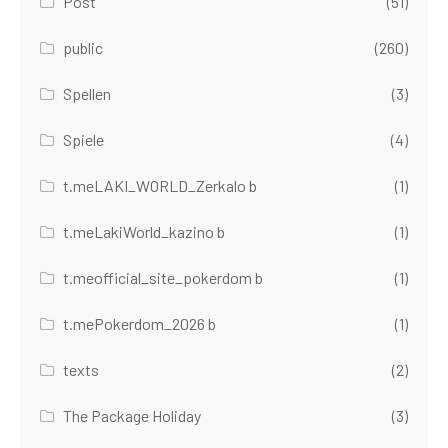
Post
(51)
public
(260)
Spellen
(3)
Spiele
(4)
t.meLAKI_WORLD_Zerkalo b
(1)
t.meLakiWorld_kazino b
(1)
t.meofficial_site_pokerdom b
(1)
t.mePokerdom_2026 b
(1)
texts
(2)
The Package Holiday
(3)