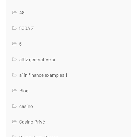
48
500A Z
6
a16z generative ai
ai in finance examples 1
Blog
casino
Casino Privé