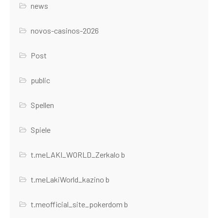
news
novos-casinos-2026
Post
public
Spellen
Spiele
t.meLAKI_WORLD_Zerkalo b
t.meLakiWorld_kazino b
t.meofficial_site_pokerdom b