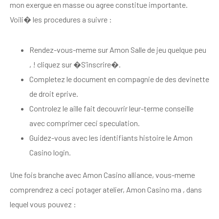
mon exergue en masse ou agree constitue importante.
Voili� les procedures a suivre :
Rendez-vous-meme sur Amon Salle de jeu quelque peu
, ! cliquez sur �S’inscrire�.
Completez le document en compagnie de des devinette
de droit eprive.
Controlez le aille fait decouvrir leur-terme conseille
avec comprimer ceci speculation.
Guidez-vous avec les identifiants histoire le Amon
Casino login.
Une fois branche avec Amon Casino alliance, vous-meme
comprendrez a ceci potager atelier, Amon Casino ma , dans
lequel vous pouvez :