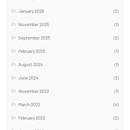
January 2026
(2)
November 2025
(1)
September 2025
(2)
February 2025
(1)
August 2024
(1)
June 2024
(3)
November 2022
(1)
March 2022
(4)
February 2022
(2)