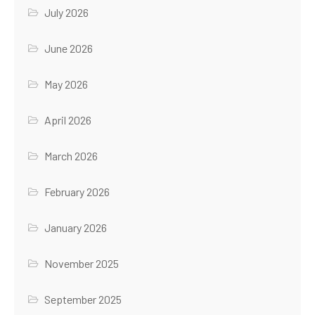
July 2026
June 2026
May 2026
April 2026
March 2026
February 2026
January 2026
November 2025
September 2025