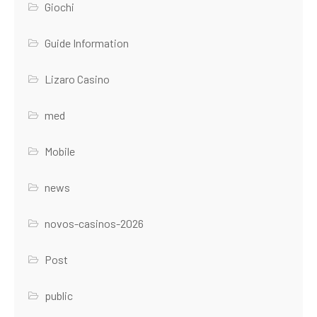
Giochi
Guide Information
Lizaro Casino
med
Mobile
news
novos-casinos-2026
Post
public