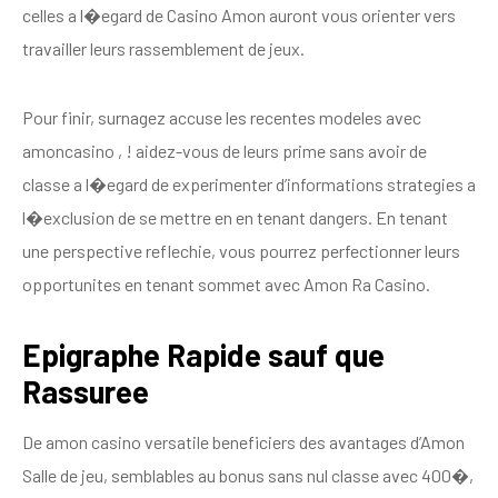
celles a l�egard de Casino Amon auront vous orienter vers
travailler leurs rassemblement de jeux.
Pour finir, surnagez accuse les recentes modeles avec
amoncasino , ! aidez-vous de leurs prime sans avoir de
classe a l�egard de experimenter d’informations strategies a
l�exclusion de se mettre en en tenant dangers. En tenant
une perspective reflechie, vous pourrez perfectionner leurs
opportunites en tenant sommet avec Amon Ra Casino.
Epigraphe Rapide sauf que
Rassuree
De amon casino versatile beneficiers des avantages d’Amon
Salle de jeu, semblables au bonus sans nul classe avec 400�,