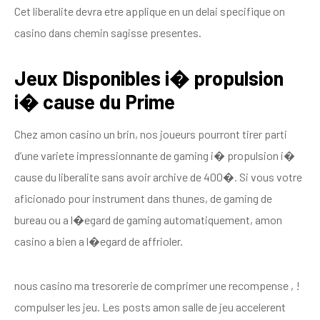
Cet liberalite devra etre applique en un delai specifique on
casino dans chemin sagisse presentes.
Jeux Disponibles i� propulsion
i� cause du Prime
Chez amon casino un brin, nos joueurs pourront tirer parti
d’une variete impressionnante de gaming i� propulsion i�
cause du liberalite sans avoir archive de 400�. Si vous votre
aficionado pour instrument dans thunes, de gaming de
bureau ou a l�egard de gaming automatiquement, amon
casino a bien a l�egard de affrioler.
nous casino ma tresorerie de comprimer une recompense , !
compulser les jeu. Les posts amon salle de jeu accelerent