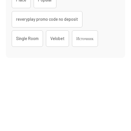
reveryplay promo code no deposit
Single Room
Velobet
Источник