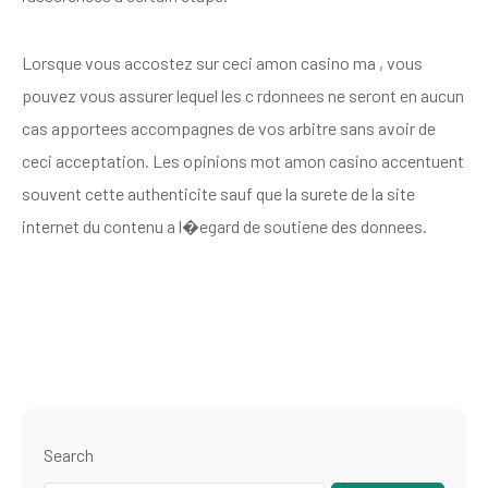
Lorsque vous accostez sur ceci amon casino ma , vous
pouvez vous assurer lequel les c rdonnees ne seront en aucun
cas apportees accompagnes de vos arbitre sans avoir de
ceci acceptation. Les opinions mot amon casino accentuent
souvent cette authenticite sauf que la surete de la site
internet du contenu a l�egard de soutiene des donnees.
Search