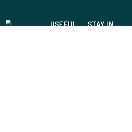
USEFUL
STAY IN
LINKS
TOUCH
Hotel.np001@gmai.com
Accomodation
[mc4wp_form
+84 0934
id="128"]
Dining
425 031
Facilities and
497
Amenities
Evergeen
Rd.
Gallery
Roseville,
CA
Contact Us
98823
Check