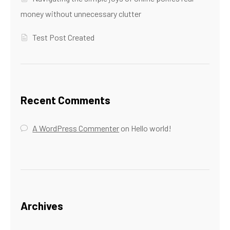
money without unnecessary clutter
Test Post Created
Recent Comments
A WordPress Commenter
on
Hello world!
Archives