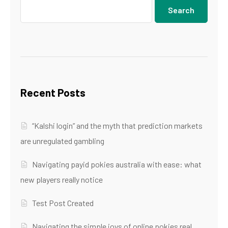
Search
Recent Posts
“Kalshi login” and the myth that prediction markets
are unregulated gambling
Navigating payid pokies australia with ease: what
new players really notice
Test Post Created
Navigating the simple joys of online pokies real