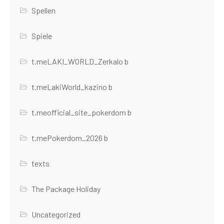
Spellen
Spiele
t.meLAKI_WORLD_Zerkalo b
t.meLakiWorld_kazino b
t.meofficial_site_pokerdom b
t.mePokerdom_2026 b
texts
The Package Holiday
Uncategorized