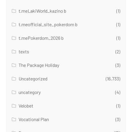
t.meLakiWorld_kazino b
(1)
t.meofficial_site_pokerdom b
(1)
t.mePokerdom_2026 b
(1)
texts
(2)
The Package Holiday
(3)
Uncategorized
(16,733)
uncategory
(4)
Velobet
(1)
Vocational Plan
(3)