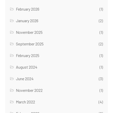
February 2026
(1)
January 2026
(2)
November 2025
(1)
September 2025
(2)
February 2025
(1)
August 2024
(1)
June 2024
(3)
November 2022
(1)
March 2022
(4)