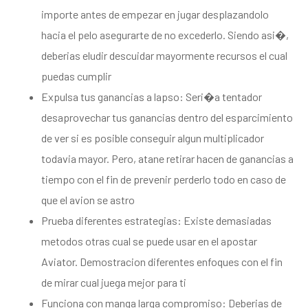
importe antes de empezar en jugar desplazandolo
hacia el pelo asegurarte de no excederlo. Siendo asi�,
deberias eludir descuidar mayormente recursos el cual
puedas cumplir
Expulsa tus ganancias a lapso: Seri�a tentador
desaprovechar tus ganancias dentro del esparcimiento
de ver si es posible conseguir algun multiplicador
todavia mayor. Pero, atane retirar hacen de ganancias a
tiempo con el fin de prevenir perderlo todo en caso de
que el avion se astro
Prueba diferentes estrategias: Existe demasiadas
metodos otras cual se puede usar en el apostar
Aviator. Demostracion diferentes enfoques con el fin
de mirar cual juega mejor para ti
Funciona con manga larga compromiso: Deberias de