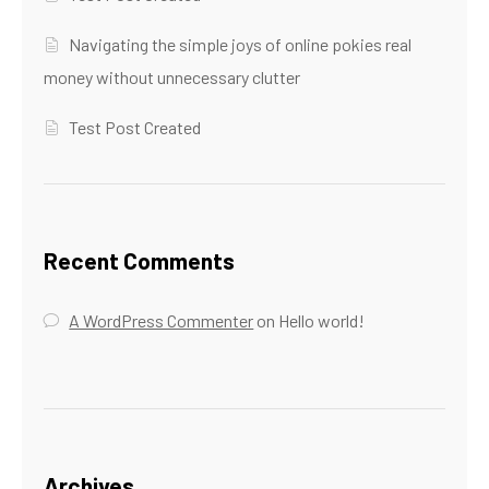
Navigating the simple joys of online pokies real
money without unnecessary clutter
Test Post Created
Recent Comments
A WordPress Commenter
on
Hello world!
Archives