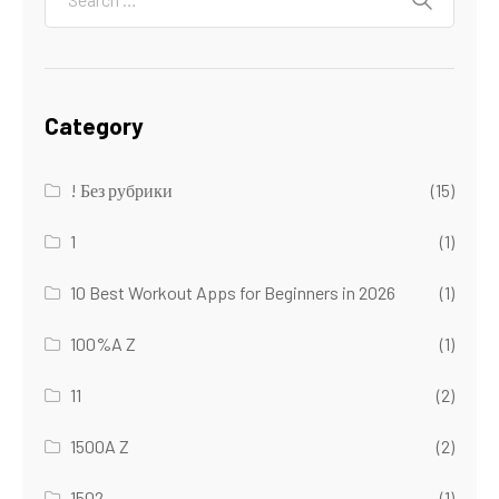
Category
! Без рубрики
(15)
1
(1)
10 Best Workout Apps for Beginners in 2026
(1)
100%A Z
(1)
11
(2)
1500A Z
(2)
1502
(1)