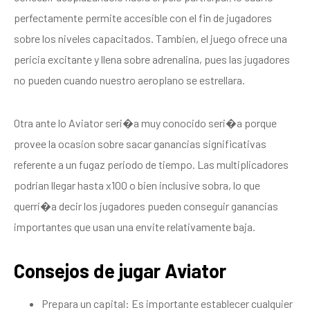
perfectamente permite accesible con el fin de jugadores
sobre los niveles capacitados. Tambien, el juego ofrece una
pericia excitante y llena sobre adrenalina, pues las jugadores
no pueden cuando nuestro aeroplano se estrellara.
Otra ante lo Aviator seri�a muy conocido seri�a porque
provee la ocasion sobre sacar ganancias significativas
referente a un fugaz periodo de tiempo. Las multiplicadores
podrian llegar hasta x100 o bien inclusive sobra, lo que
querri�a decir los jugadores pueden conseguir ganancias
importantes que usan una envite relativamente baja.
Consejos de jugar Aviator
Prepara un capital: Es importante establecer cualquier