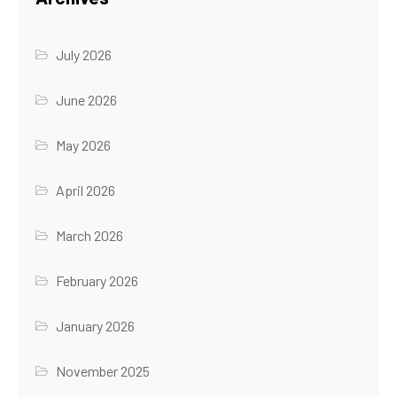
July 2026
June 2026
May 2026
April 2026
March 2026
February 2026
January 2026
November 2025