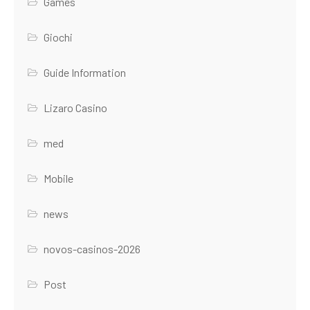
Games
Giochi
Guide Information
Lizaro Casino
med
Mobile
news
novos-casinos-2026
Post