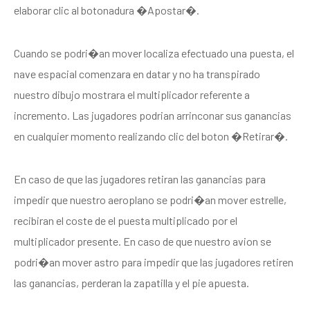
elaborar clic al botonadura �Apostar�.
Cuando se podri�an mover localiza efectuado una puesta, el
nave espacial comenzara en datar y no ha transpirado
nuestro dibujo mostrara el multiplicador referente a
incremento. Las jugadores podrian arrinconar sus ganancias
en cualquier momento realizando clic del boton �Retirar�.
En caso de que las jugadores retiran las ganancias para
impedir que nuestro aeroplano se podri�an mover estrelle,
recibiran el coste de el puesta multiplicado por el
multiplicador presente. En caso de que nuestro avion se
podri�an mover astro para impedir que las jugadores retiren
las ganancias, perderan la zapatilla y el pie apuesta.