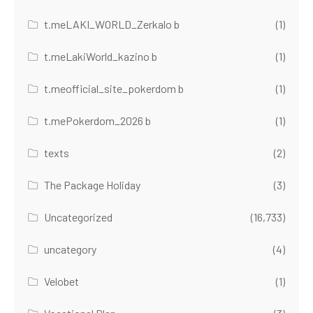
t.meLAKI_WORLD_Zerkalo b
(1)
t.meLakiWorld_kazino b
(1)
t.meofficial_site_pokerdom b
(1)
t.mePokerdom_2026 b
(1)
texts
(2)
The Package Holiday
(3)
Uncategorized
(16,733)
uncategory
(4)
Velobet
(1)