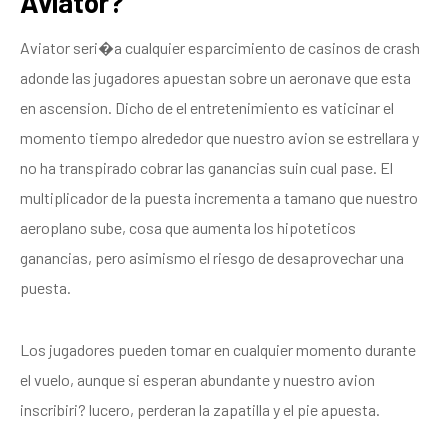
Aviator?
Aviator seri�a cualquier esparcimiento de casinos de crash
adonde las jugadores apuestan sobre un aeronave que esta
en ascension. Dicho de el entretenimiento es vaticinar el
momento tiempo alrededor que nuestro avion se estrellara y
no ha transpirado cobrar las ganancias suin cual pase. El
multiplicador de la puesta incrementa a tamano que nuestro
aeroplano sube, cosa que aumenta los hipoteticos
ganancias, pero asimismo el riesgo de desaprovechar una
puesta.
Los jugadores pueden tomar en cualquier momento durante
el vuelo, aunque si esperan abundante y nuestro avion
inscribiri? lucero, perderan la zapatilla y el pie apuesta.