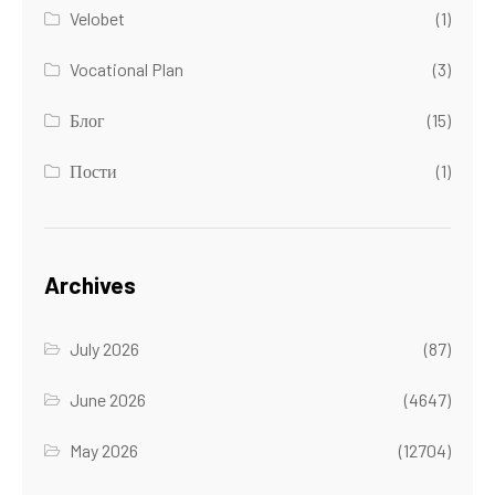
Velobet
(1)
Vocational Plan
(3)
Блог
(15)
Пости
(1)
Archives
July 2026
(87)
June 2026
(4647)
May 2026
(12704)