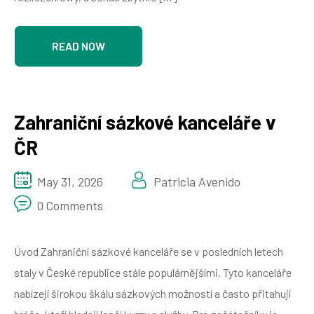
READ NOW
Zahraniční sázkové kanceláře v
ČR
May 31, 2026
Patricia Avenido
0 Comments
Úvod Zahraniční sázkové kanceláře se v posledních letech
staly v České republice stále populárnějšími. Tyto kanceláře
nabízejí širokou škálu sázkových možností a často přitahují