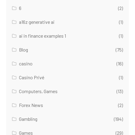
6
(2)
a16z generative ai
(1)
ai in finance examples 1
(1)
Blog
(75)
casino
(16)
Casino Privé
(1)
Computers, Games
(13)
Forex News
(2)
Gambling
(194)
Games
(29)