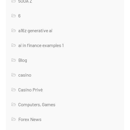
500A Z
6
a16z generative ai
ai in finance examples 1
Blog
casino
Casino Privé
Computers, Games
Forex News