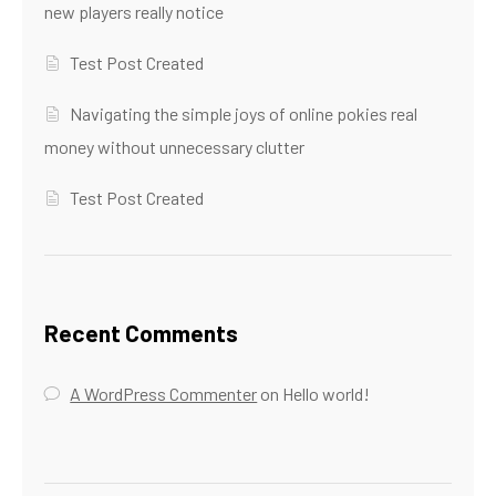
new players really notice
Test Post Created
Navigating the simple joys of online pokies real
money without unnecessary clutter
Test Post Created
Recent Comments
A WordPress Commenter
on
Hello world!