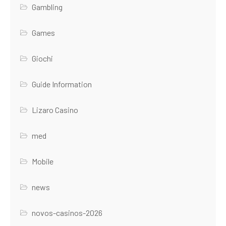
Gambling
Games
Giochi
Guide Information
Lizaro Casino
med
Mobile
news
novos-casinos-2026