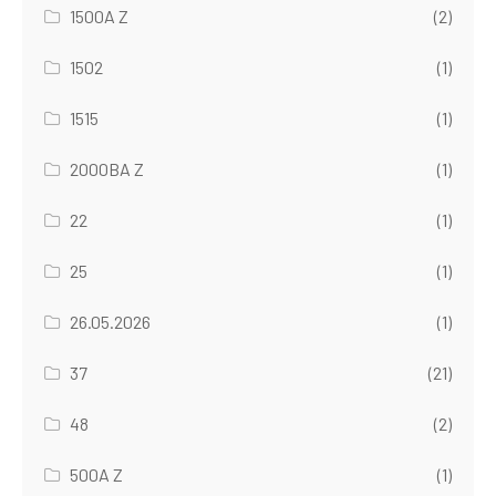
1500A Z
(2)
1502
(1)
1515
(1)
2000BA Z
(1)
22
(1)
25
(1)
26.05.2026
(1)
37
(21)
48
(2)
500A Z
(1)