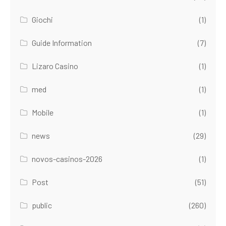
Giochi
(1)
Guide Information
(7)
Lizaro Casino
(1)
med
(1)
Mobile
(1)
news
(29)
novos-casinos-2026
(1)
Post
(51)
public
(260)