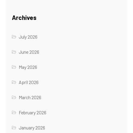
Archives
July 2026
June 2026
May 2026
April 2026
March 2026
February 2026
January 2026