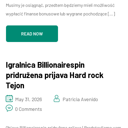
Musimy je osiągnąć, przedtem będziemy mieli możliwość
wypłacić finanse bonusowe lub wygrane pochodzące […]
READ NOW
Igralnica Billionairespin
pridružena prijava Hard rock
Tejon
May 31, 2026
Patricia Avenido
0 Comments
Objave Billionairespin pridružena prijava | Predstavljamo vam