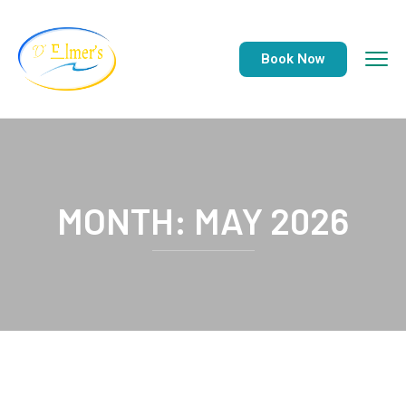
Book Now
MONTH:
MAY 2026