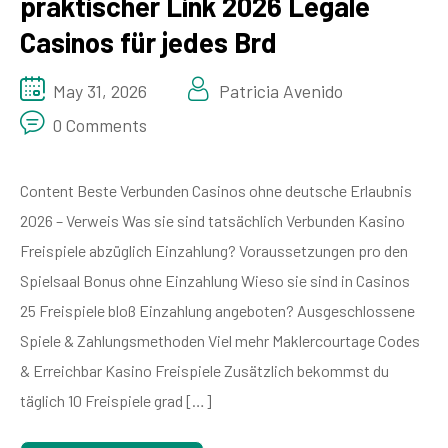
praktischer Link 2026 Legale
Casinos für jedes Brd
May 31, 2026
Patricia Avenido
0 Comments
Content Beste Verbunden Casinos ohne deutsche Erlaubnis
2026 – Verweis Was sie sind tatsächlich Verbunden Kasino
Freispiele abzüglich Einzahlung? Voraussetzungen pro den
Spielsaal Bonus ohne Einzahlung Wieso sie sind in Casinos
25 Freispiele bloß Einzahlung angeboten? Ausgeschlossene
Spiele & Zahlungsmethoden Viel mehr Maklercourtage Codes
& Erreichbar Kasino Freispiele Zusätzlich bekommst du
täglich 10 Freispiele grad […]