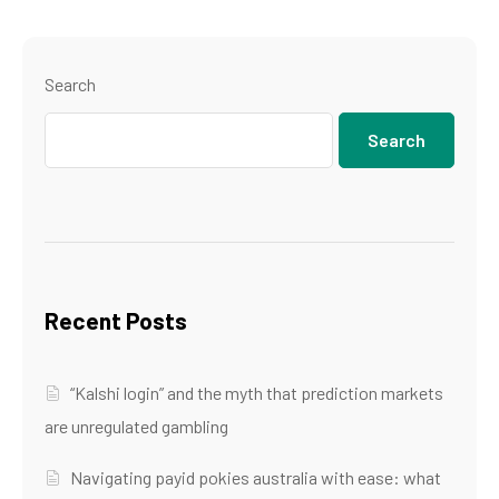
Search
Search
Recent Posts
“Kalshi login” and the myth that prediction markets
are unregulated gambling
Navigating payid pokies australia with ease: what