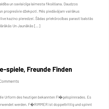
valdība un savlaicīga laimesta fiksēšana. Daudzos
 un progresīvie džekpoti. Mēs piedāvājam vairākus
 live kazino pieredzei. Šādas priekšrocības parasti balstās
pulārākās Un Jaunākās […]
e-spiele, Freunde Finden
 Comments
 die Urform des heutigen bekannten Fl�gelspinnrades. Es
erwendet werden. F�RIMMER ist doppeltrittig und spinnt