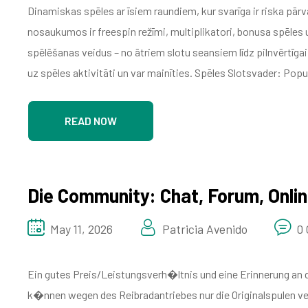
Dinamiskas spēles ar īsiem raundiem, kur svarīga ir riska pār
nosaukumos ir freespin režīmi, multiplikatori, bonusa spēles
spēlēšanas veidus – no ātriem slotu seansiem līdz pilnvērtīgai
uz spēles aktivitāti un var mainīties. Spēles Slotsvader: Po
READ NOW
Die Community: Chat, Forum, Onlin
May 11, 2026
Patricia Avenido
0
Ein gutes Preis/Leistungsverh�ltnis und eine Erinnerung an
k�nnen wegen des Reibradantriebes nur die Originalspulen v