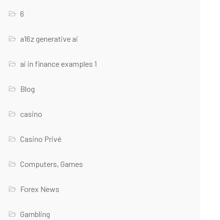
6
a16z generative ai
ai in finance examples 1
Blog
casino
Casino Privé
Computers, Games
Forex News
Gambling