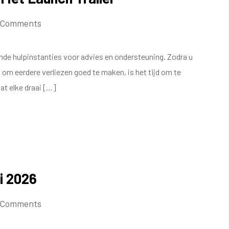
 Comments
ende hulpinstanties voor advies en ondersteuning. Zodra u
t om eerdere verliezen goed te maken, is het tijd om te
at elke draai […]
i 2026
 Comments