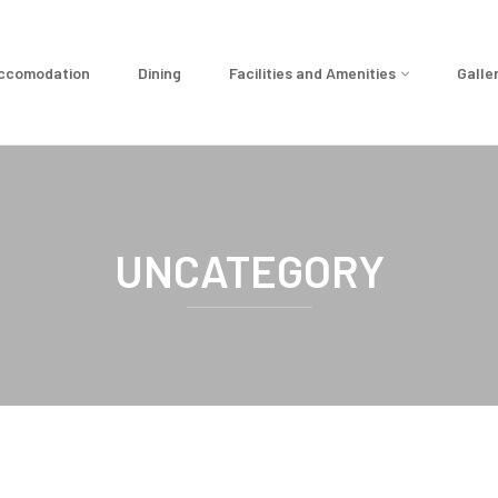
ccomodation
Dining
Facilities and Amenities
Galle
UNCATEGORY