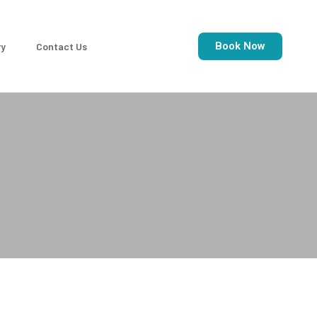
Book Now
ry
Contact Us