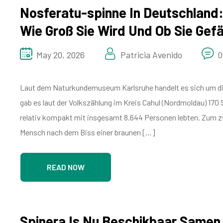
Nosferatu-spinne In Deutschland
Wie Groß Sie Wird Und Ob Sie Gefäh
May 20, 2026
Patricia Avenido
0
Laut dem Naturkundemuseum Karlsruhe handelt es sich um die
gab es laut der Volkszählung im Kreis Cahul (Nordmoldau) 170
relativ kompakt mit insgesamt 8.644 Personen lebten. Zum zwe
Mensch nach dem Biss einer braunen […]
READ NOW
Spinera Is Nu Beschikbaar Samen 