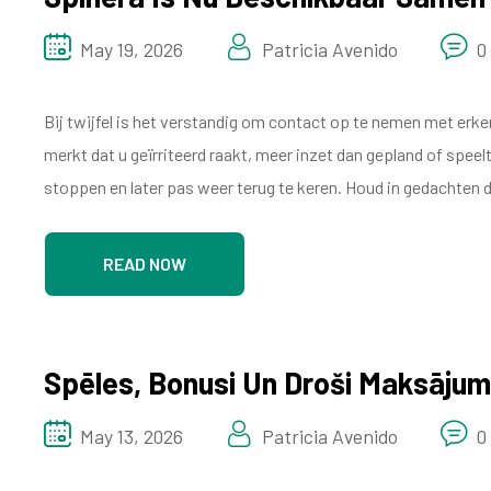
May 19, 2026
Patricia Avenido
0
Bij twijfel is het verstandig om contact op te nemen met erk
merkt dat u geïrriteerd raakt, meer inzet dan gepland of speel
stoppen en later pas weer terug te keren. Houd in gedachten d
READ NOW
Spēles, Bonusi Un Droši Maksājum
May 13, 2026
Patricia Avenido
0