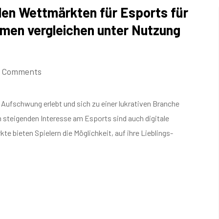
en Wettmärkten für Esports für
ormen vergleichen unter Nutzung
0 Comments
 Aufschwung erlebt und sich zu einer lukrativen Branche
m steigenden Interesse am Esports sind auch digitale
 bieten Spielern die Möglichkeit, auf ihre Lieblings-