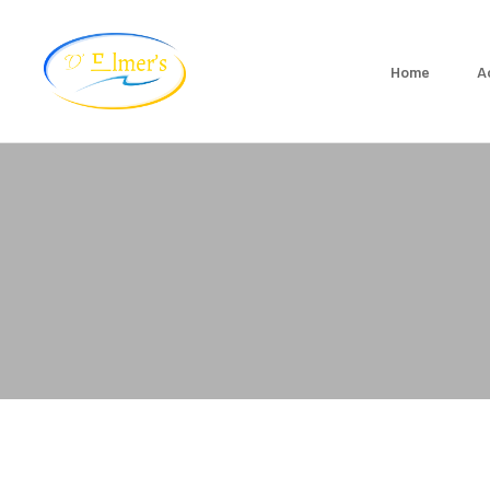
Home
A