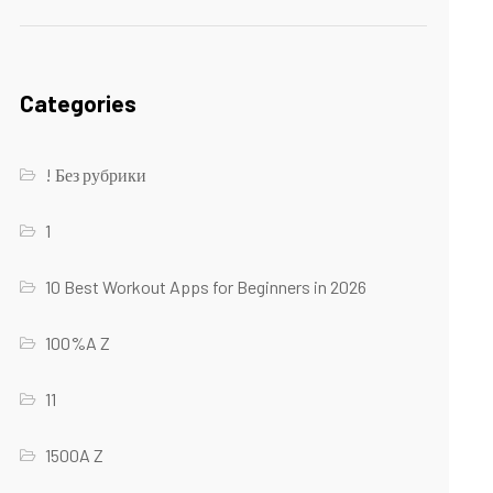
Categories
! Без рубрики
1
10 Best Workout Apps for Beginners in 2026
100%A Z
11
1500A Z