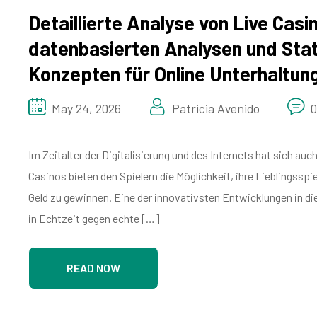
Detaillierte Analyse von Live Casin
datenbasierten Analysen und Stati
Konzepten für Online Unterhaltun
May 24, 2026
Patricia Avenido
Im Zeitalter der Digitalisierung und des Internets hat sich au
Casinos bieten den Spielern die Möglichkeit, ihre Lieblingssp
Geld zu gewinnen. Eine der innovativsten Entwicklungen in die
in Echtzeit gegen echte […]
READ NOW