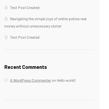
Test Post Created
Navigating the simple joys of online pokies real
money without unnecessary clutter
Test Post Created
Recent Comments
A WordPress Commenter
on
Hello world!