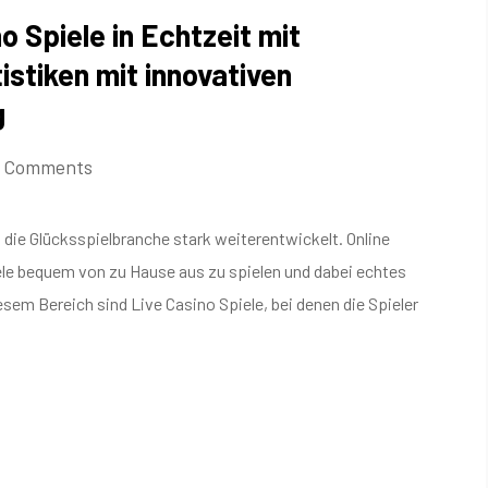
o Spiele in Echtzeit mit
stiken mit innovativen
g
0 Comments
ch die Glücksspielbranche stark weiterentwickelt. Online
iele bequem von zu Hause aus zu spielen und dabei echtes
sem Bereich sind Live Casino Spiele, bei denen die Spieler