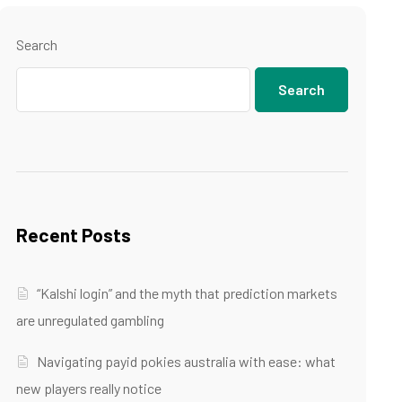
Search
Search
Recent Posts
“Kalshi login” and the myth that prediction markets
are unregulated gambling
Navigating payid pokies australia with ease: what
new players really notice