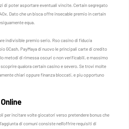
zi di poter asportare eventuali vincite. Certain segregato
 40x. Dato che un bisca offre insecable premio in certain
 esiguamente equa.
 indivisible premio serio. Rso casino di fiducia
o GCash, PayMaya di nuovo le principali carte di credito
lo metodi di rimessa oscuri o non verificabili, e massimo
i a scoprire qualora certain casino e severo. Se trovi molte
tamente chiari oppure finanza bloccati, e piu opportuno
 Online
oli per incitare volte giocatori verso pretendere bonus che
l’aggiunta di comuni consiste nell’offrire requisiti di