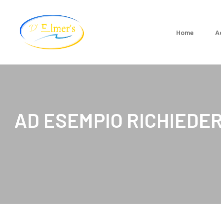
Home
A
AD ESEMPIO RICHIEDER