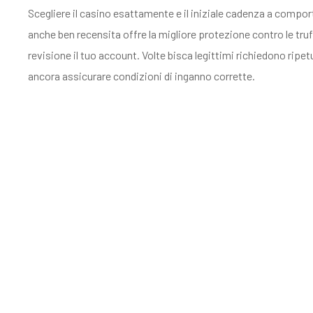
Scegliere il casino esattamente e il iniziale cadenza a comp
anche ben recensita offre la migliore protezione contro le truf
revisione il tuo account. Volte bisca legittimi richiedono ripe
ancora assicurare condizioni di inganno corrette.