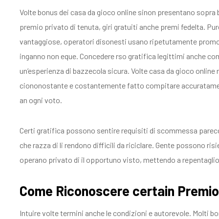
Volte bonus dei casa da gioco online sinon presentano sopra 
premio privato di tenuta, giri gratuiti anche premi fedelta. P
vantaggiose, operatori disonesti usano ripetutamente promozi
inganno non eque. Concedere rso gratifica legittimi anche com
un’esperienza di bazzecola sicura. Volte casa da gioco online
ciononostante e costantemente fatto compitare accuratamente
an ogni voto.
Certi gratifica possono sentire requisiti di scommessa pare
che razza di li rendono difficili da riciclare. Gente possono ri
operano privato di il opportuno visto, mettendo a repentaglio i
Come Riconoscere certain Premio
Intuire volte termini anche le condizioni e autorevole. Molti