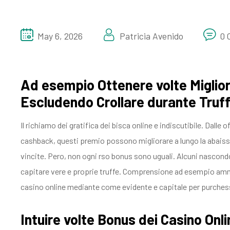
May 6, 2026
Patricia Avenido
0 
Ad esempio Ottenere volte Miglior
Escludendo Crollare durante Truf
Il richiamo dei gratifica dei bisca online e indiscutibile. Dalle 
cashback, questi premio possono migliorare a lungo la abaissa
vincite. Pero, non ogni rso bonus sono uguali. Alcuni nascon
capitare vere e proprie truffe. Comprensione ad esempio ammett
casino online mediante come evidente e capitale per purche
Intuire volte Bonus dei Casino Onli