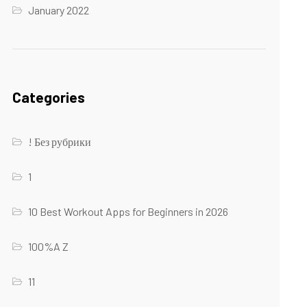
January 2022
Categories
! Без рубрики
1
10 Best Workout Apps for Beginners in 2026
100%A Z
11