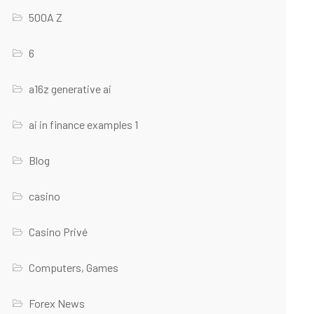
500A Z
6
a16z generative ai
ai in finance examples 1
Blog
casino
Casino Privé
Computers, Games
Forex News