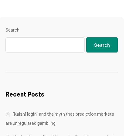
Search
Search
Recent Posts
“Kalshi login” and the myth that prediction markets
are unregulated gambling