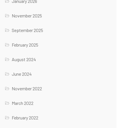
January 2026
November 2025
September 2025
February 2025
August 2024
June 2024
November 2022
March 2022
February 2022