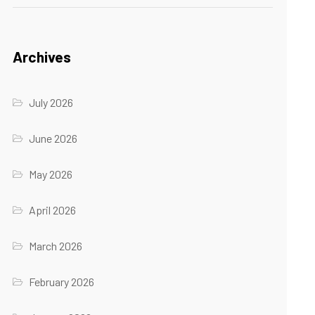
Archives
July 2026
June 2026
May 2026
April 2026
March 2026
February 2026