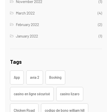
November 2022
(1)
March 2022
(4)
February 2022
(2)
January 2022
(1)
Tags
App
avia 2
Booking
casino en ligne sécurisé
casino lizaro
Chicken Road
codigo de bono william hill