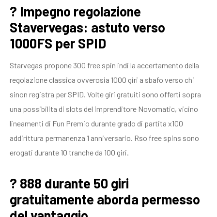
? Impegno regolazione
Stavervegas: astuto verso
1000FS per SPID
Starvegas propone 300 free spin indi la accertamento della
regolazione classica ovverosia 1000 giri a sbafo verso chi
sinon registra per SPID. Volte giri gratuiti sono offerti sopra
una possibilita di slots del imprenditore Novomatic, vicino
lineamenti di Fun Premio durante grado di partita x100
addirittura permanenza 1 anniversario. Rso free spins sono
erogati durante 10 tranche da 100 giri.
? 888 durante 50 giri
gratuitamente aborda permesso
del vantaggio