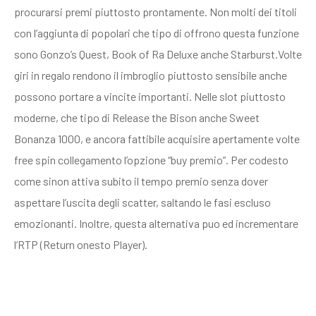
procurarsi premi piuttosto prontamente. Non molti dei titoli
con l’aggiunta di popolari che tipo di offrono questa funzione
sono Gonzo’s Quest, Book of Ra Deluxe anche Starburst.Volte
giri in regalo rendono il imbroglio piuttosto sensibile anche
possono portare a vincite importanti. Nelle slot piuttosto
moderne, che tipo di Release the Bison anche Sweet
Bonanza 1000, e ancora fattibile acquisire apertamente volte
free spin collegamento l’opzione “buy premio”. Per codesto
come sinon attiva subito il tempo premio senza dover
aspettare l’uscita degli scatter, saltando le fasi escluso
emozionanti. Inoltre, questa alternativa puo ed incrementare
l’RTP (Return onesto Player).