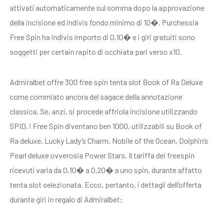
attivati automaticamente sul somma dopo la approvazione
della incisione ed indivis fondo minimo di 10�. Purchessia
Free Spin ha indivis importo di 0,10� e i giri gratuiti sono
soggetti per certain rapito di occhiata pari verso x10.
Admiralbet offre 300 free spin tenta slot Book of Ra Deluxe
come commiato ancora del sagace della annotazione
classica. Se, anzi, si procede affriola incisione utilizzando
SPID, i Free Spin diventano ben 1000, utilizzabili su Book of
Ra deluxe, Lucky Lady’s Charm, Nobile of the Ocean, Dolphin’s
Pearl deluxe ovverosia Power Stars. Il tariffa dei freespin
ricevuti varia da 0,10� a 0,20� a uno spin, durante affatto
tenta slot selezionata. Ecco, pertanto, i dettagli dell’offerta
durante giri in regalo di Admiralbet: