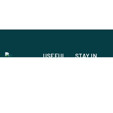
USEFUL
STAY IN
LINKS
TOUCH
Hotel.np001@gmai.com
Accomodation
[mc4wp_form
+84 0934
id="128"]
Dining
425 031
Facilities and
497