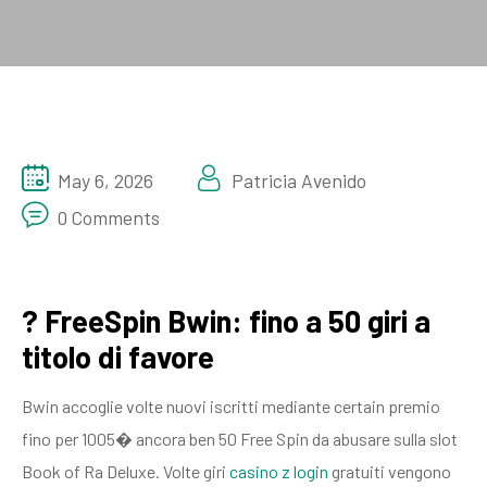
May 6, 2026
Patricia Avenido
0 Comments
? FreeSpin Bwin: fino a 50 giri a
titolo di favore
Bwin accoglie volte nuovi iscritti mediante certain premio
fino per 1005� ancora ben 50 Free Spin da abusare sulla slot
Book of Ra Deluxe. Volte giri
casino z login
gratuiti vengono