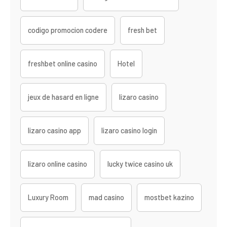
codigo promocion codere
fresh bet
freshbet online casino
Hotel
jeux de hasard en ligne
lizaro casino
lizaro casino app
lizaro casino login
lizaro online casino
lucky twice casino uk
Luxury Room
mad casino
mostbet kazino