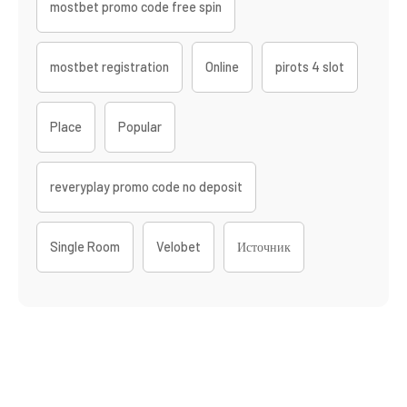
mostbet promo code free spin
mostbet registration
Online
pirots 4 slot
Place
Popular
reveryplay promo code no deposit
Single Room
Velobet
Источник