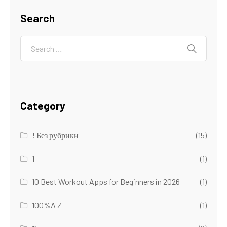
Search
Category
! Без рубрики
(15)
1
(1)
10 Best Workout Apps for Beginners in 2026
(1)
100%A Z
(1)