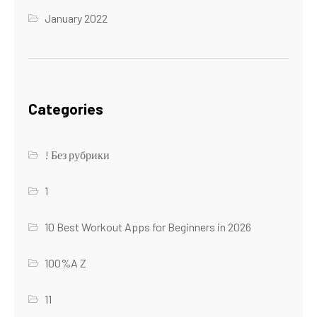
January 2022
Categories
! Без рубрики
1
10 Best Workout Apps for Beginners in 2026
100%A Z
11