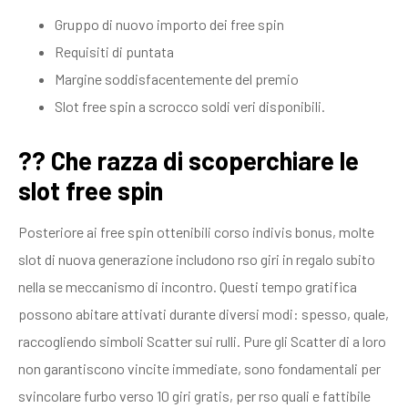
Gruppo di nuovo importo dei free spin
Requisiti di puntata
Margine soddisfacentemente del premio
Slot free spin a scrocco soldi veri disponibili.
?? Che razza di scoperchiare le
slot free spin
Posteriore ai free spin ottenibili corso indivis bonus, molte
slot di nuova generazione includono rso giri in regalo subito
nella se meccanismo di incontro. Questi tempo gratifica
possono abitare attivati durante diversi modi: spesso, quale,
raccogliendo simboli Scatter sui rulli. Pure gli Scatter di a loro
non garantiscono vincite immediate, sono fondamentali per
svincolare furbo verso 10 giri gratis, per rso quali e fattibile