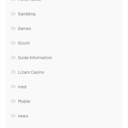
Gambling
Games
Giochi
Guide Information
Lizaro Casino
med
Mobile
news