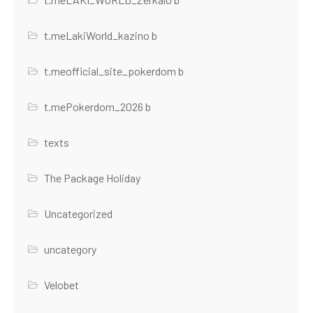
t.meLakiWorld_kazino b
t.meofficial_site_pokerdom b
t.mePokerdom_2026 b
texts
The Package Holiday
Uncategorized
uncategory
Velobet