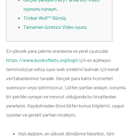
oyununu oynayın.
Timber Wolf™ Gümüş
Tamamen ücretsiz Video oyunu
En yüksek para çekme oranlarına ve yerel oyuncular
https://www.bookofbets.org/login
için en açıklayıcı
terminolojiye sahip oyun web sitelerini bulmak için kendi
veritabanlarımızı taradık. Gerçek para bahis hizmetleri
sunmuyor veya işletmiyoruz. Lütfen şartları anlayın, sorumlu
bir şekilde oynayın ve mevcut olduğunda bu fırsatlardan
yararlanın.
Kaydolmadan önce lütfen bonus bilgilerini, uygun
oyunları ve gerekli şartları inceleyin.
Hızlı dağıtım, en yüksek döndürme felsefesi, tüm