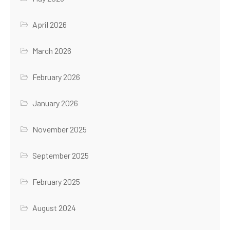
April 2026
March 2026
February 2026
January 2026
November 2025
September 2025
February 2025
August 2024