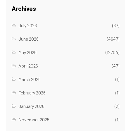
Archives
July 2026
(87)
June 2026
(4647)
May 2026
(12704)
April 2026
(47)
March 2026
(1)
February 2026
(1)
January 2026
(2)
November 2025
(1)