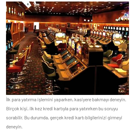
İlk para yatırma işlemini yaparken, kasiyere bakmayı deneyin.
Birçok kişi, ilk kez kredi kartıyla para yatırırken bu soruyu
sorabilir. Bu durumda, gerçek kredi kartı bilgilerinizi girmeyi
deneyin.