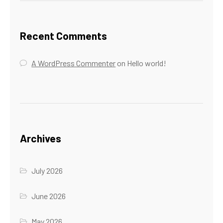
Recent Comments
A WordPress Commenter
on
Hello world!
Archives
July 2026
June 2026
May 2026