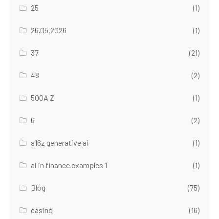
25
(1)
26.05.2026
(1)
37
(21)
48
(2)
500A Z
(1)
6
(2)
a16z generative ai
(1)
ai in finance examples 1
(1)
Blog
(75)
casino
(16)