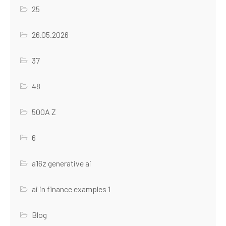
25
26.05.2026
37
48
500A Z
6
a16z generative ai
ai in finance examples 1
Blog