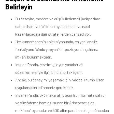
Belirleyin
Bu detaylar, modern ve düşük ilerlemeli jackpotlara
sahip ilham verici liman oyunlarından ve nasıl
kazanılacağına dair stratejilerden bahsediyor.
Her kumarhanenin koleksiyonunda, en yeni analiz
fonksiyonu içinde yepyeni bir pozisyonda çalışma
imkanı bulunmaktadır.
Insane Panda, çevrimiçi oyun yasaları ve
düzenlemeleriyle ilgili bir dizi ortak içerir.
Ancak, bu deneyimi yaşamak için Adobe Thumb User
uygulamasını edinmeniz gerekecek.
Insane Panda, 5×3 makaralı, 5 adımlı bir formata sahip
ve yüz ödeme hamlesi sunan bir Aristocrat slot
makinesi oyunudur ve 500 altın paradan oluşan önceden