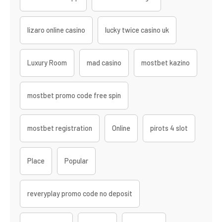
lizaro online casino
lucky twice casino uk
Luxury Room
mad casino
mostbet kazino
mostbet promo code free spin
mostbet registration
Online
pirots 4 slot
Place
Popular
reveryplay promo code no deposit