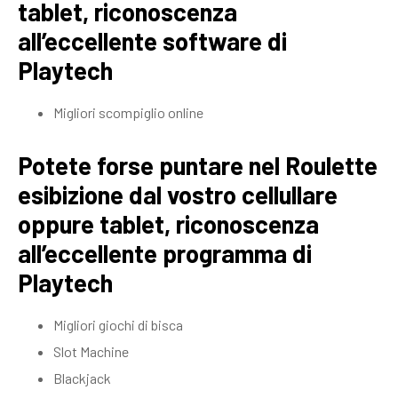
tablet, riconoscenza
all’eccellente software di
Playtech
Migliori scompiglio online
Potete forse puntare nel Roulette
esibizione dal vostro cellullare
oppure tablet, riconoscenza
all’eccellente programma di
Playtech
Migliori giochi di bisca
Slot Machine
Blackjack