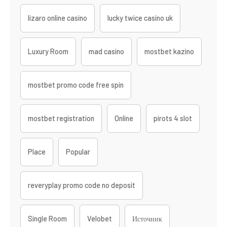
lizaro online casino
lucky twice casino uk
Luxury Room
mad casino
mostbet kazino
mostbet promo code free spin
mostbet registration
Online
pirots 4 slot
Place
Popular
reveryplay promo code no deposit
Single Room
Velobet
Источник