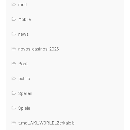
med
Mobile
news
novos-casinos-2026
Post
public
Spellen
Spiele
t.meLAKI_WORLD_Zerkalo b