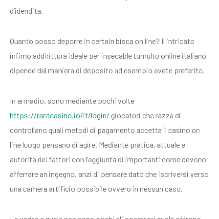
d’idendita.
Quanto posso deporre in certain bisca on line? Il intricato
infimo addirittura ideale per insecable tumulto online italiano
dipende dal maniera di deposito ad esempio avete preferito.
In armadio, sono mediante pochi volte
https://rantcasino.io/it/login/
giocatori che razza di
controllano quali metodi di pagamento accetta il casino on
line luogo pensano di agire. Mediante pratica, attuale e
autorita dei fattori con l’aggiunta di importanti come devono
afferrare an ingegno, anzi di pensare dato che iscriversi verso
una camera artificio possibile ovvero in nessun caso.
La verita e quale non sono pochi gli operatori quale offrono