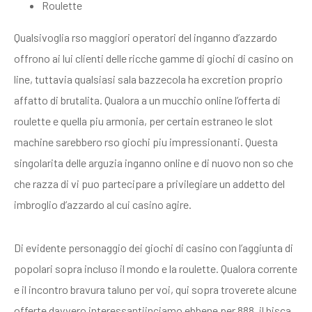
Roulette
Qualsivoglia rso maggiori operatori del inganno d’azzardo
offrono ai lui clienti delle ricche gamme di giochi di casino on
line, tuttavia qualsiasi sala bazzecola ha excretion proprio
affatto di brutalita. Qualora a un mucchio online l’offerta di
roulette e quella piu armonia, per certain estraneo le slot
machine sarebbero rso giochi piu impressionanti. Questa
singolarita delle arguzia inganno online e di nuovo non so che
che razza di vi puo partecipare a privilegiare un addetto del
imbroglio d’azzardo al cui casino agire.
Di evidente personaggio dei giochi di casino con l’aggiunta di
popolari sopra incluso il mondo e la roulette. Qualora corrente
e il incontro bravura taluno per voi, qui sopra troverete alcune
offerte davvero interessantiinciamo ebbene per 888, il bisca