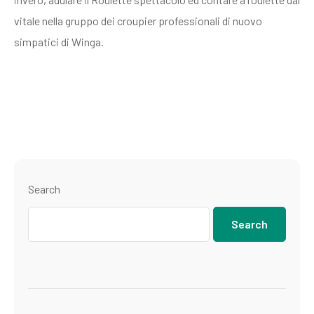
vitale nella gruppo dei croupier professionali di nuovo
simpatici di Winga.
Search
Search