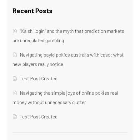
Recent Posts
“Kalshi login” and the myth that prediction markets
are unregulated gambling
Navigating payid pokies australia with ease: what
new players really notice
Test Post Created
Navigating the simple joys of online pokies real
money without unnecessary clutter
Test Post Created