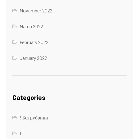
November 2022
March 2022
February 2022
January 2022
Categories
! Без рубрики
1