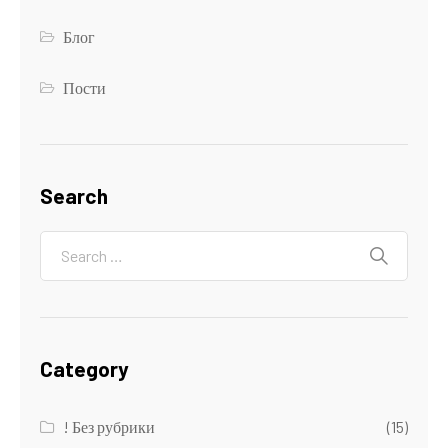
Блог
Пости
Search
Category
! Без рубрики
(15)