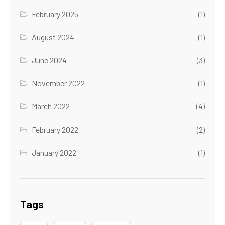
February 2025
(1)
August 2024
(1)
June 2024
(3)
November 2022
(1)
March 2022
(4)
February 2022
(2)
January 2022
(1)
Tags