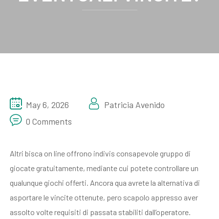
May 6, 2026
Patricia Avenido
0 Comments
Altri bisca on line offrono indivis consapevole gruppo di
giocate gratuitamente, mediante cui potete controllare un
qualunque giochi offerti. Ancora qua avrete la alternativa di
asportare le vincite ottenute, pero scapolo appresso aver
assolto volte requisiti di passata stabiliti dall’operatore.