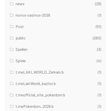
news
(29)
novos-casinos-2026
(1)
Post
(51)
public
(260)
Spellen
(3)
Spiele
(4)
t.meLAKI_WORLD_Zerkalo b
(1)
t.meLakiWorld_kazino b
(1)
t.meofficial_site_pokerdom b
(1)
t.mePokerdom_2026 b
(1)