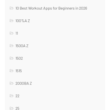
10 Best Workout Apps for Beginners in 2026
100%A Z
11
1500A Z
1502
1515
2000BA Z
22
25