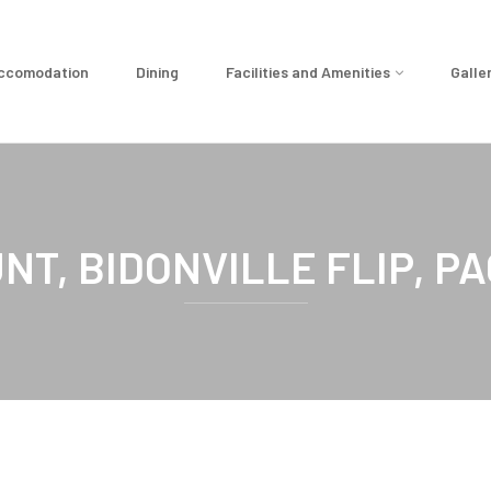
ccomodation
Dining
Facilities and Amenities
Galle
T, BIDONVILLE FLIP, P