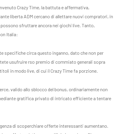
envenuto Crazy Time, la battuta e affermativa,
ante liberta ADM cercano di allettare nuovi compratori, in
 possono sfruttare ancora nei giochi live. Tanto,
on Italia:
te specifiche circa questo inganno, dato che non per
tete usufruire rso premio di commiato generali sopra
itoli in modo live, di cui il Crazy Time fa porzione.
rce, valido allo sblocco del bonus, ordinariamente non
iante gratifica privato di intricato efficiente a tentare
ndigenza di scoperchiare offerte interessanti aumentano.