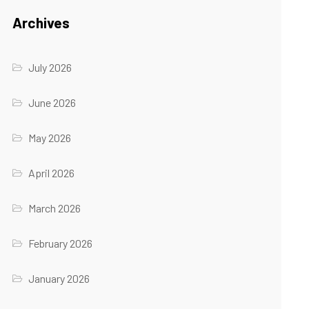
Archives
July 2026
June 2026
May 2026
April 2026
March 2026
February 2026
January 2026