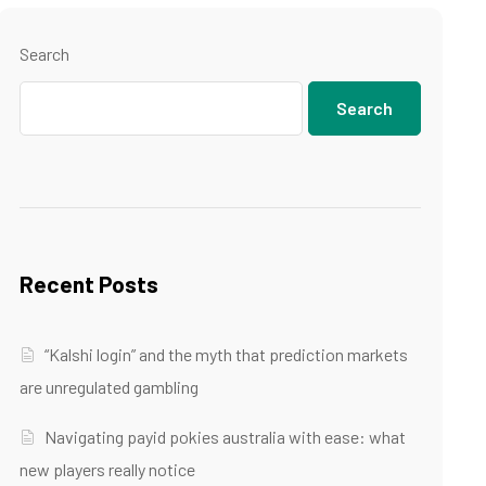
Search
Search
Recent Posts
“Kalshi login” and the myth that prediction markets
are unregulated gambling
Navigating payid pokies australia with ease: what
new players really notice