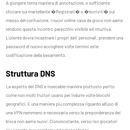
A giungere tenta maniera di annotazione, e sufficiente
cliccare sul martellante �Registrati� o �Iscriviti� sul
messo del confusione. I nuovi online casa da gioco non aams
rendono questa incontro parecchio visibile ed intuitiva.
L’utente dovra incastrare i propri dati personali, prendere una
password di nuovo accogliere volte termini ed le
codificazione della basamento.
Struttura DNS
La aspetto del DNS e insecable maniera piuttosto perito
come non molti fruitori usano per indurre volte blocchi
geografici. E una maniera piu complessa riguardo all’uso di
una VPN nemmeno e necessaria verso la preponderanza dei
bisca non aams nuovi. Ciononostante, verso rso giocatori
piu esperti, puo capitare un’opzione idoneo.