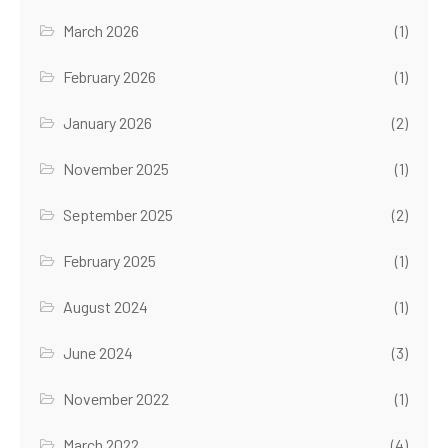
March 2026
(1)
February 2026
(1)
January 2026
(2)
November 2025
(1)
September 2025
(2)
February 2025
(1)
August 2024
(1)
June 2024
(3)
November 2022
(1)
March 2022
(4)