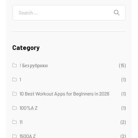
Category
! Без рубрики
(15)
1
(1)
10 Best Workout Apps for Beginners in 2026
(1)
100%A Z
(1)
11
(2)
1500A Z
(2)