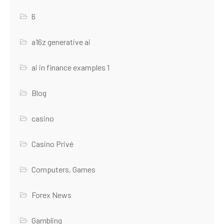
6
a16z generative ai
ai in finance examples 1
Blog
casino
Casino Privé
Computers, Games
Forex News
Gambling