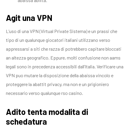
abaissa abilita.
Agit una VPN
L’uso di una VPN (Virtual Private Sistema) e un prassi che
tipo di un qualunque giocatori italiani utilizzano verso
appressarsi a siti che razza di potrebbero capitare bloccati
an altezza geografico. Eppure, molti confusione non aams
legali sono in precedenza accessibili dall’Italia. Verificare una
VPN puo mutare la disposizione della abaissa vincolo e
proteggere la abattit privacy, ma non e un prigioniero
necessario verso qualunque rso casino.
Adito tenta modalita di
schedatura