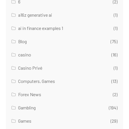
6
(2)
a16z generative ai
(1)
ai in finance examples 1
(1)
Blog
(75)
casino
(16)
Casino Privé
(1)
Computers, Games
(13)
Forex News
(2)
Gambling
(194)
Games
(29)