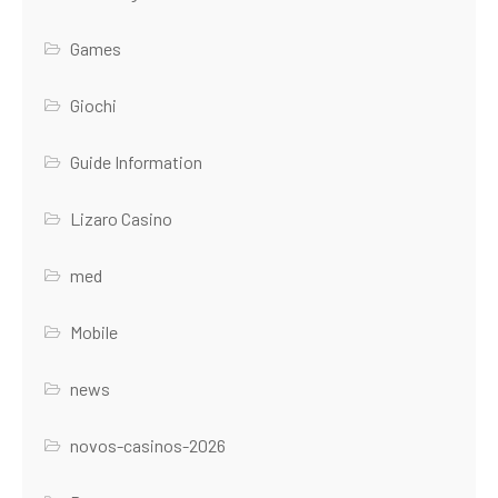
Games
Giochi
Guide Information
Lizaro Casino
med
Mobile
news
novos-casinos-2026