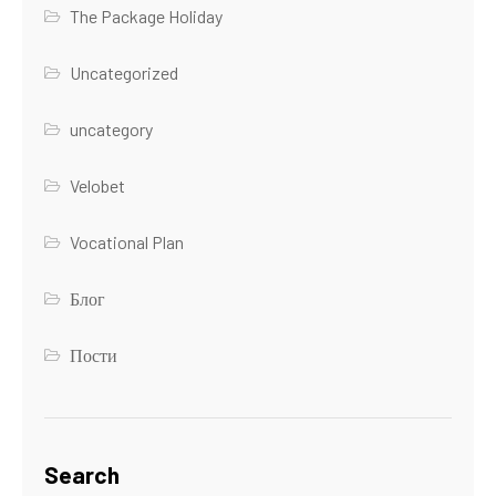
The Package Holiday
Uncategorized
uncategory
Velobet
Vocational Plan
Блог
Пости
Search