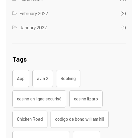
February 2022
(2)
January 2022
(1)
Tags
App
avia 2
Booking
casino en ligne sécurisé
casino lizaro
Chicken Road
codigo de bono william hill