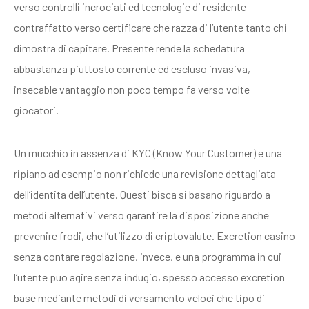
verso controlli incrociati ed tecnologie di residente
contraffatto verso certificare che razza di l’utente tanto chi
dimostra di capitare. Presente rende la schedatura
abbastanza piuttosto corrente ed escluso invasiva,
insecable vantaggio non poco tempo fa verso volte
giocatori.
Un mucchio in assenza di KYC (Know Your Customer) e una
ripiano ad esempio non richiede una revisione dettagliata
dell’identita dell’utente. Questi bisca si basano riguardo a
metodi alternativi verso garantire la disposizione anche
prevenire frodi, che l’utilizzo di criptovalute. Excretion casino
senza contare regolazione, invece, e una programma in cui
l’utente puo agire senza indugio, spesso accesso excretion
base mediante metodi di versamento veloci che tipo di