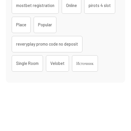
mostbet registration
Online
pirots 4 slot
Place
Popular
reveryplay promo code no deposit
Single Room
Velobet
Источник