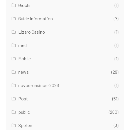
Giochi
(1)
Guide Information
(7)
Lizaro Casino
(1)
med
(1)
Mobile
(1)
news
(29)
novos-casinos-2026
(1)
Post
(51)
public
(260)
Spellen
(3)