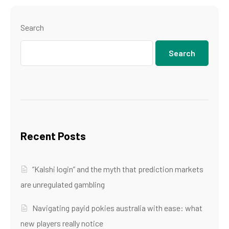
Search
Search
Recent Posts
“Kalshi login” and the myth that prediction markets
are unregulated gambling
Navigating payid pokies australia with ease: what
new players really notice