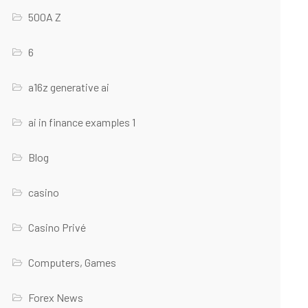
500A Z
6
a16z generative ai
ai in finance examples 1
Blog
casino
Casino Privé
Computers, Games
Forex News