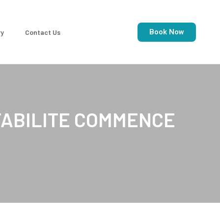
Book Now
ry
Contact Us
TABILITE COMMENCE