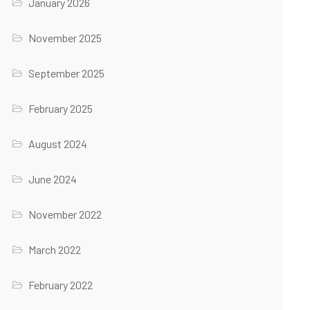
January 2026
November 2025
September 2025
February 2025
August 2024
June 2024
November 2022
March 2022
February 2022