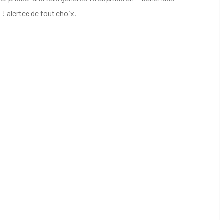
! alertee de tout choix.