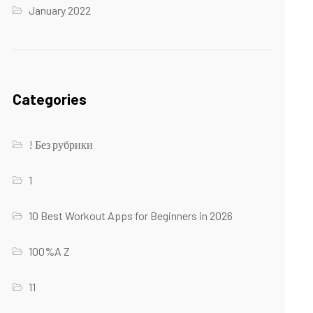
January 2022
Categories
! Без рубрики
1
10 Best Workout Apps for Beginners in 2026
100%A Z
11