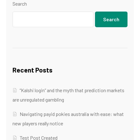
Search
Search
Recent Posts
“Kalshi login” and the myth that prediction markets
are unregulated gambling
Navigating payid pokies australia with ease: what
new players really notice
Test Post Created