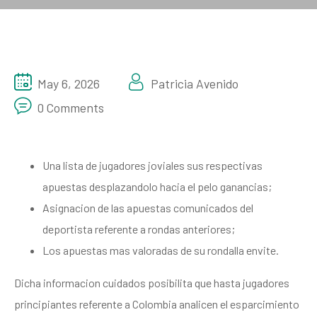
May 6, 2026
Patricia Avenido
0 Comments
Una lista de jugadores joviales sus respectivas
apuestas desplazandolo hacia el pelo ganancias;
Asignacion de las apuestas comunicados del
deportista referente a rondas anteriores;
Los apuestas mas valoradas de su rondalla envite.
Dicha informacion cuidados posibilita que hasta jugadores
principiantes referente a Colombia analicen el esparcimiento