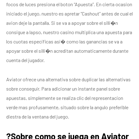
focos de luces presiona el boton “Apuesta”. En cierta ocasion
iniciado el juego, nuestro es apretar “Cashout” antes de cual el
avion deje la pantalla. Si se va a apoyar sobre el silli�n
consigue a lapso, nuestro casino multiplica una apuesta para
los cuotas especificas asi� como las ganancias se va a
apoyar sobre el silli�n acreditan automaticamente durante
cuenta del jugador.
Aviator ofrece una alternativa sobre duplicar las alternativas
sobre conseguir. Para adicionar un instante panel sobre
apuestas, simplemente se realiza clic del representacion
verde mas profusamente, situado sobre la angulo preferible
diestra de la ventana del juego.
?Sobre como se juega en Aviator