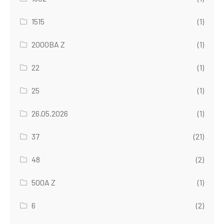
1515
(1)
2000BA Z
(1)
22
(1)
25
(1)
26.05.2026
(1)
37
(21)
48
(2)
500A Z
(1)
6
(2)