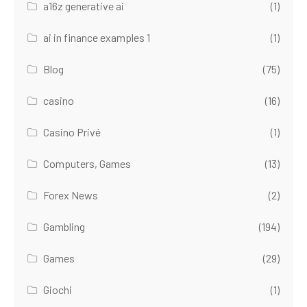
a16z generative ai
(1)
ai in finance examples 1
(1)
Blog
(75)
casino
(16)
Casino Privé
(1)
Computers, Games
(13)
Forex News
(2)
Gambling
(194)
Games
(29)
Giochi
(1)