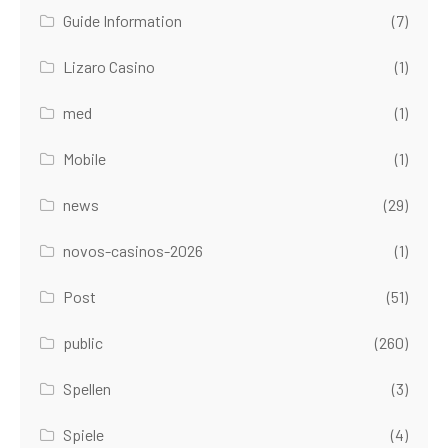
Guide Information
(7)
Lizaro Casino
(1)
med
(1)
Mobile
(1)
news
(29)
novos-casinos-2026
(1)
Post
(51)
public
(260)
Spellen
(3)
Spiele
(4)