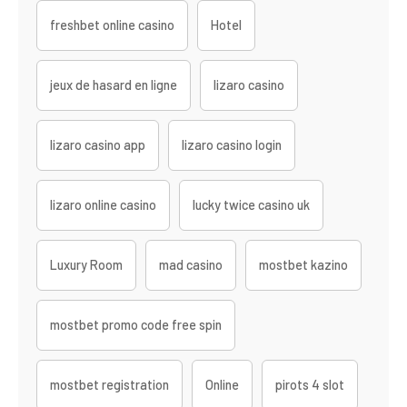
freshbet online casino
Hotel
jeux de hasard en ligne
lizaro casino
lizaro casino app
lizaro casino login
lizaro online casino
lucky twice casino uk
Luxury Room
mad casino
mostbet kazino
mostbet promo code free spin
mostbet registration
Online
pirots 4 slot