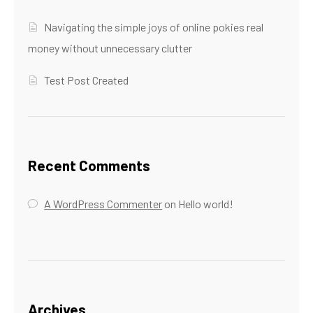
Navigating the simple joys of online pokies real
money without unnecessary clutter
Test Post Created
Recent Comments
A WordPress Commenter
on
Hello world!
Archives