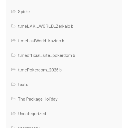
Spiele
t.meLAKI_WORLD_Zerkalo b
t.meLakiWorld_kazino b
t.meofficial_site_pokerdom b
t.mePokerdom_2026 b
texts
The Package Holiday
Uncategorized
uncategory