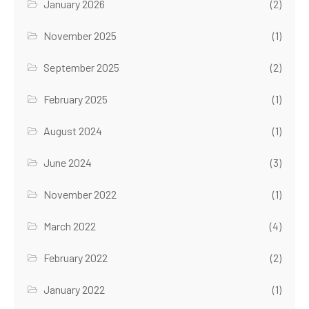
January 2026
(2)
November 2025
(1)
September 2025
(2)
February 2025
(1)
August 2024
(1)
June 2024
(3)
November 2022
(1)
March 2022
(4)
February 2022
(2)
January 2022
(1)