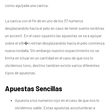
como aguijada una canica.
La canica con el fin de en uno de los 37 numeros
desplazandolo hacia el pelo en caso de tener suerte recibiras
un accesit. En el caso opuesto las apuestas se va a apoyar
sobre el silli�n retiran desplazandolo hacia el pelo comienza
nueva rondalla. Sin embargo nuestro esparcimiento no se
limita en situar en un cantidad en el caso de que nos lo
olvidemos tono, destino tambien existe varios diferentes
tipos de apuestas.
Apuestas Sencillas
Apuesta a los numeros rojo en el caso de que nos lo
olvidemos sable. Estas apuestas acostumbran a