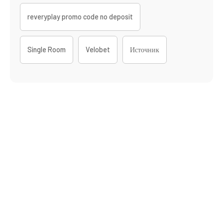
reveryplay promo code no deposit
Single Room
Velobet
Источник