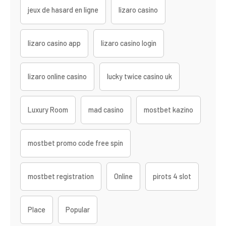
jeux de hasard en ligne
lizaro casino
lizaro casino app
lizaro casino login
lizaro online casino
lucky twice casino uk
Luxury Room
mad casino
mostbet kazino
mostbet promo code free spin
mostbet registration
Online
pirots 4 slot
Place
Popular