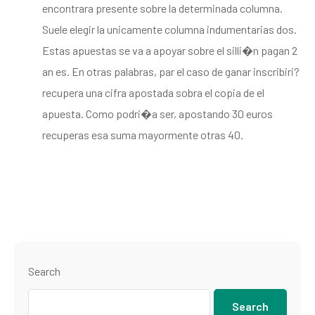
encontrara presente sobre la determinada columna.
Suele elegir la unicamente columna indumentarias dos.
Estas apuestas se va a apoyar sobre el silli�n pagan 2
an es. En otras palabras, par el caso de ganar inscribiri?
recupera una cifra apostada sobra el copia de el
apuesta. Como podri�a ser, apostando 30 euros
recuperas esa suma mayormente otras 40.
Search
Search