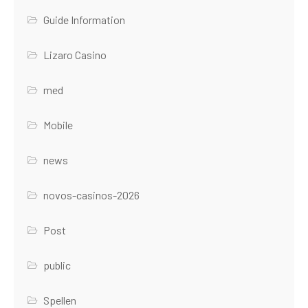
Guide Information
Lizaro Casino
med
Mobile
news
novos-casinos-2026
Post
public
Spellen