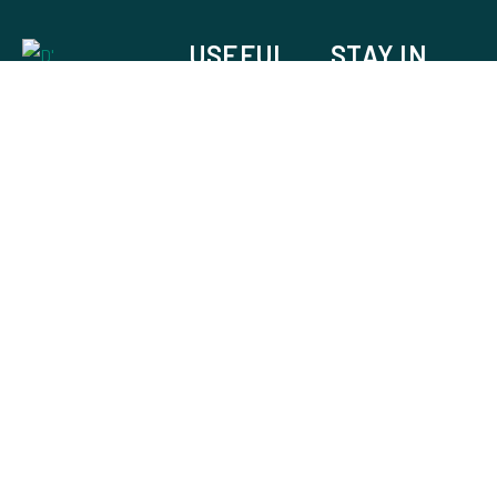
USEFUL
STAY IN
LINKS
TOUCH
Hotel.np001@gmai.com
Accomodation
[mc4wp_form
+84 0934
id="128"]
Dining
425 031
Facilities and
497
Amenities
Evergeen
Rd.
Gallery
Roseville,
CA
Contact Us
98823
Check
map