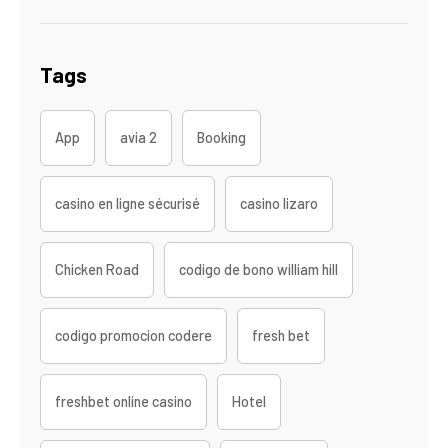
Tags
App
avia 2
Booking
casino en ligne sécurisé
casino lizaro
Chicken Road
codigo de bono william hill
codigo promocion codere
fresh bet
freshbet online casino
Hotel