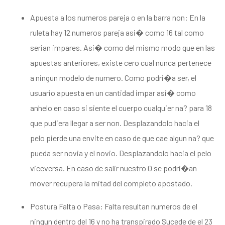
Apuesta a los numeros pareja o en la barra non: En la
ruleta hay 12 numeros pareja asi� como 16 tal como
serian impares. Asi� como del mismo modo que en las
apuestas anteriores, existe cero cual nunca pertenece
a ningun modelo de numero. Como podri�a ser, el
usuario apuesta en un cantidad impar asi� como
anhelo en caso si siente el cuerpo cualquier na? para 18
que pudiera llegar a ser non. Desplazandolo hacia el
pelo pierde una envite en caso de que cae algun na? que
pueda ser novia y el novio. Desplazandolo hacia el pelo
viceversa. En caso de salir nuestro 0 se podri�an
mover recupera la mitad del completo apostado.
Postura Falta o Pasa: Falta resultan numeros de el
ningun dentro del 16 y no ha transpirado Sucede de el 23