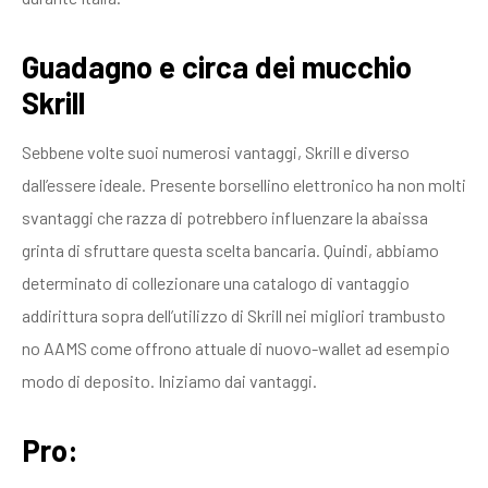
Guadagno e circa dei mucchio
Skrill
Sebbene volte suoi numerosi vantaggi, Skrill e diverso
dall’essere ideale. Presente borsellino elettronico ha non molti
svantaggi che razza di potrebbero influenzare la abaissa
grinta di sfruttare questa scelta bancaria. Quindi, abbiamo
determinato di collezionare una catalogo di vantaggio
addirittura sopra dell’utilizzo di Skrill nei migliori trambusto
no AAMS come offrono attuale di nuovo-wallet ad esempio
modo di deposito. Iniziamo dai vantaggi.
Pro: