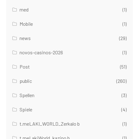
med
(1)
Mobile
(1)
news
(29)
novos-casinos-2026
(1)
Post
(51)
public
(260)
Spellen
(3)
Spiele
(4)
t.meLAKI_WORLD_Zerkalo b
(1)
t.meLakiWorld_kazino b
(1)