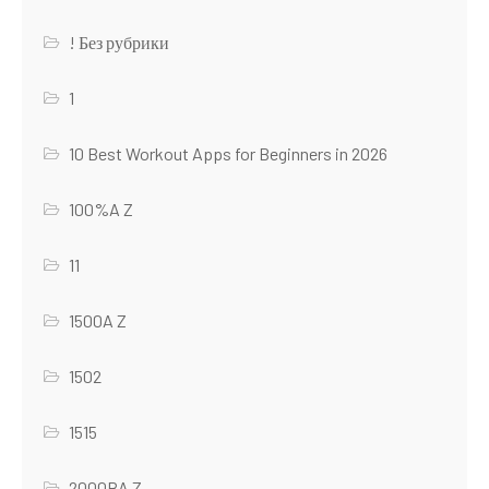
! Без рубрики
1
10 Best Workout Apps for Beginners in 2026
100%A Z
11
1500A Z
1502
1515
2000BA Z