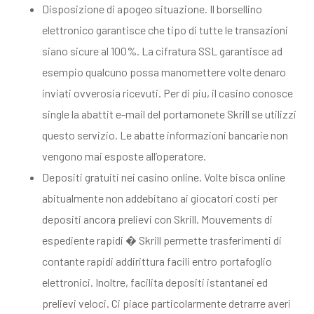
Disposizione di apogeo situazione. Il borsellino
elettronico garantisce che tipo di tutte le transazioni
siano sicure al 100%. La cifratura SSL garantisce ad
esempio qualcuno possa manomettere volte denaro
inviati ovverosia ricevuti. Per di piu, il casino conosce
single la abattit e-mail del portamonete Skrill se utilizzi
questo servizio. Le abatte informazioni bancarie non
vengono mai esposte all’operatore.
Depositi gratuiti nei casino online. Volte bisca online
abitualmente non addebitano ai giocatori costi per
depositi ancora prelievi con Skrill. Mouvements di
espediente rapidi � Skrill permette trasferimenti di
contante rapidi addirittura facili entro portafoglio
elettronici. Inoltre, facilita depositi istantanei ed
prelievi veloci. Ci piace particolarmente detrarre averi