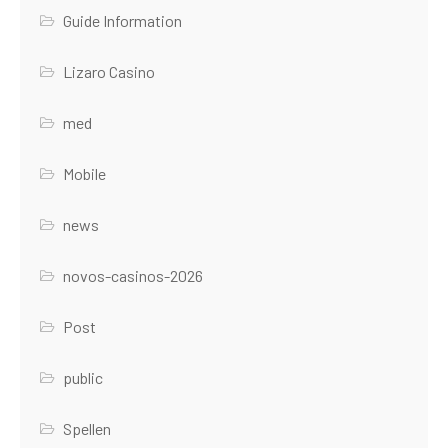
Guide Information
Lizaro Casino
med
Mobile
news
novos-casinos-2026
Post
public
Spellen