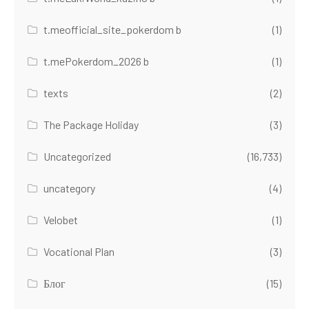
t.meofficial_site_pokerdom b
(1)
t.mePokerdom_2026 b
(1)
texts
(2)
The Package Holiday
(3)
Uncategorized
(16,733)
uncategory
(4)
Velobet
(1)
Vocational Plan
(3)
Блог
(15)