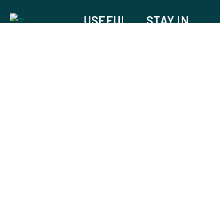
USEFUL
STAY IN
LINKS
TOUCH
Hotel.np001@gmai.com
Accomodation
[mc4wp_form
+84 0934
id="128"]
Dining
425 031
Facilities and
497
Amenities
Evergeen
Rd.
Gallery
Roseville,
CA
Contact Us
98823
Check
map