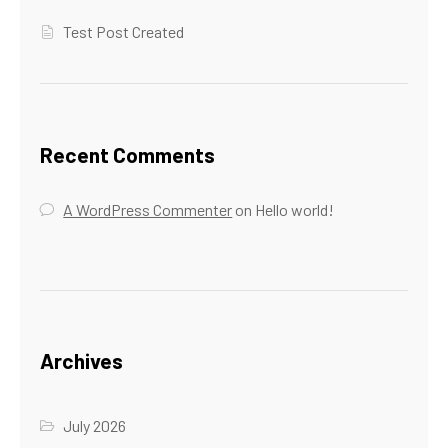
Test Post Created
Recent Comments
A WordPress Commenter
on
Hello world!
Archives
July 2026