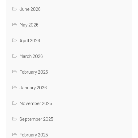
June 2026
May 2026
April 2026
March 2026
February 2026
January 2026
November 2025
September 2025
February 2025