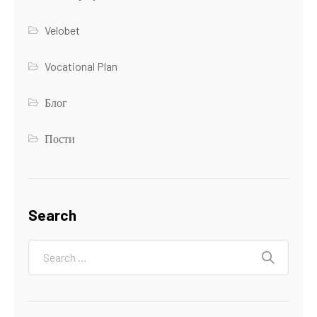
Velobet
Vocational Plan
Блог
Пости
Search