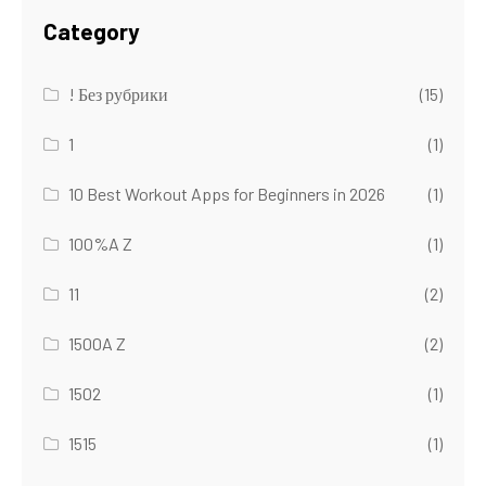
Category
! Без рубрики
(15)
1
(1)
10 Best Workout Apps for Beginners in 2026
(1)
100%A Z
(1)
11
(2)
1500A Z
(2)
1502
(1)
1515
(1)