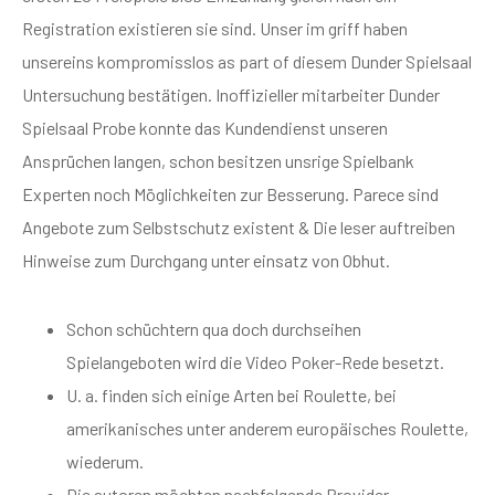
Registration existieren sie sind. Unser im griff haben
unsereins kompromisslos as part of diesem Dunder Spielsaal
Untersuchung bestätigen. Inoffizieller mitarbeiter Dunder
Spielsaal Probe konnte das Kundendienst unseren
Ansprüchen langen, schon besitzen unsrige Spielbank
Experten noch Möglichkeiten zur Besserung. Parece sind
Angebote zum Selbstschutz existent & Die leser auftreiben
Hinweise zum Durchgang unter einsatz von Obhut.
Schon schüchtern qua doch durchseihen
Spielangeboten wird die Video Poker-Rede besetzt.
U. a. finden sich einige Arten bei Roulette, bei
amerikanisches unter anderem europäisches Roulette,
wiederum.
Die autoren möchten nachfolgende Provider