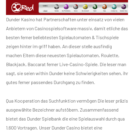
Dunder Kasino hat Partnerschaften unter einsatz von vielen
Anbietern von Casinospielsoftware massiv, damit etliche das
besten ferner beliebtesten Spielautomaten & Tischspiele
zeigen hinter im griff haben. An dieser stelle ausfindig
machen Eltern diese neuesten Spielautomaten, Roulette,
Blackjack, Baccarat ferner Live-Casino-Spiele. Die leser man
sagt, sie seien within Dunder keine Schwierigkeiten sehen, ihr
gutes ferner passendes Durchgang zu finden.
Qua Kooperation das Suchfunktion vermögen Die leser präzis
ausgewählte Bezeichner aufstöbern. Zusammenfassend
bietet das Dunder Spielbank die eine Spielauswahl durch qua
1.600 Vortragen. Unser Dunder Casino bietet eine