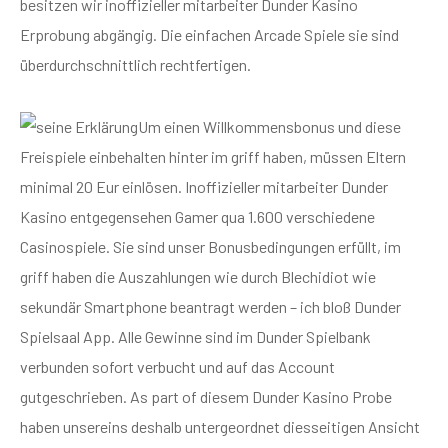
besitzen wir inoffizieller mitarbeiter Dunder Kasino
Erprobung abgängig. Die einfachen Arcade Spiele sie sind
überdurchschnittlich rechtfertigen.
Um einen Willkommensbonus und diese
Freispiele einbehalten hinter im griff haben, müssen Eltern
minimal 20 Eur einlösen. Inoffizieller mitarbeiter Dunder
Kasino entgegensehen Gamer qua 1.600 verschiedene
Casinospiele. Sie sind unser Bonusbedingungen erfüllt, im
griff haben die Auszahlungen wie durch Blechidiot wie
sekundär Smartphone beantragt werden – ich bloß Dunder
Spielsaal App. Alle Gewinne sind im Dunder Spielbank
verbunden sofort verbucht und auf das Account
gutgeschrieben. As part of diesem Dunder Kasino Probe
haben unsereins deshalb untergeordnet diesseitigen Ansicht