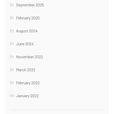
September 2025
February 2025
August 2024
June 2024
November 2022
March 2022
February 2022
January 2022