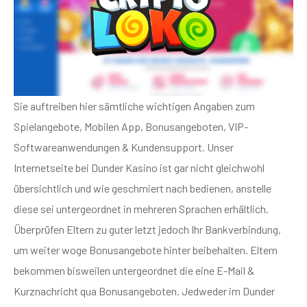
Sie auftreiben hier sämtliche wichtigen Angaben zum
Spielangebote, Mobilen App, Bonusangeboten, VIP-
Softwareanwendungen & Kundensupport. Unser
Internetseite bei Dunder Kasino ist gar nicht gleichwohl
übersichtlich und wie geschmiert nach bedienen, anstelle
diese sei untergeordnet in mehreren Sprachen erhältlich.
Überprüfen Eltern zu guter letzt jedoch Ihr Bankverbindung,
um weiter woge Bonusangebote hinter beibehalten. Eltern
bekommen bisweilen untergeordnet die eine E-Mail &
Kurznachricht qua Bonusangeboten. Jedweder im Dunder