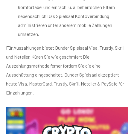
komfortabel und einfach, u. a. beherrschen Eltern
nebensächlich Das Spielsaal Kontoverbindung
administrieren unter anderem mobile Zahlungen
umsetzen.
Für Auszahlungen bietet Dunder Spielsaal Visa, Trustly, Skrill
und Neteller. Küren Sie wie geschmiert Die
Auszahlungsmethode ferner fordern Sie die eine
Ausschüttung eingeschaltet. Dunder Spielsaal akzeptiert
heute Visa, MasterCard, Trustly, Skrill, Neteller & PaySafe für
Einzahlungen.