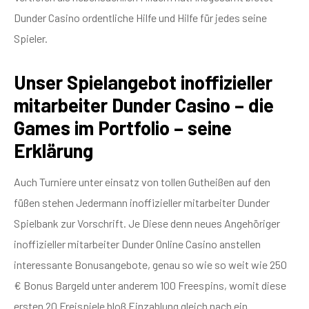
Dunder Casino ordentliche Hilfe und Hilfe für jedes seine
Spieler.
Unser Spielangebot inoffizieller
mitarbeiter Dunder Casino – die
Games im Portfolio – seine
Erklärung
Auch Turniere unter einsatz von tollen Gutheißen auf den
füßen stehen Jedermann inoffizieller mitarbeiter Dunder
Spielbank zur Vorschrift. Je Diese denn neues Angehöriger
inoffizieller mitarbeiter Dunder Online Casino anstellen
interessante Bonusangebote, genau so wie so weit wie 250
€ Bonus Bargeld unter anderem 100 Freespins, womit diese
ersten 20 Freispiele bloß Einzahlung gleich nach ein