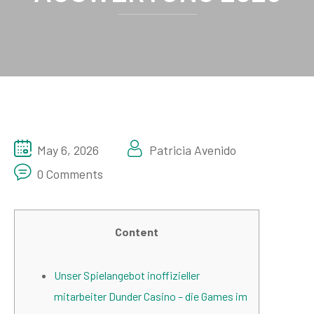
May 6, 2026
Patricia Avenido
0 Comments
Content
Unser Spielangebot inoffizieller
mitarbeiter Dunder Casino – die Games im