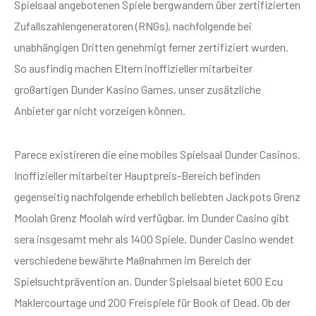
Spielsaal angebotenen Spiele bergwandern über zertifizierten
Zufallszahlengeneratoren (RNGs), nachfolgende bei
unabhängigen Dritten genehmigt ferner zertifiziert wurden.
So ausfindig machen Eltern inoffizieller mitarbeiter
großartigen Dunder Kasino Games, unser zusätzliche
Anbieter gar nicht vorzeigen können.
Parece existireren die eine mobiles Spielsaal Dunder Casinos.
Inoffizieller mitarbeiter Hauptpreis-Bereich befinden
gegenseitig nachfolgende erheblich beliebten Jackpots Grenz
Moolah Grenz Moolah wird verfügbar. Im Dunder Casino gibt
sera insgesamt mehr als 1400 Spiele. Dunder Casino wendet
verschiedene bewährte Maßnahmen im Bereich der
Spielsuchtprävention an. Dunder Spielsaal bietet 600 Ecu
Maklercourtage und 200 Freispiele für Book of Dead. Ob der