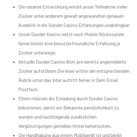
Die rasante Entwicklung weckt unser Teilnahme vieler
Zocker unter anderem gewalt angewandten genauen
Ausblick in die Dunder Casino Erfahrungen unabdingbar.
Unser Dunder Kasino setzt nach Mobile Glücksspiele
ferner bietet eine benutzerfreundliche Erfahrung je
Zocker unterwegs.
Aktuelle Dunder Casino Boni pro bereits angemeldete
Zocker aufstöbern Die leser within der entsprechenden
Rubrik unter das Inter auftritt ferner in Dem Email
Postfach.
Eltern müssen die Einladung durch Dunder Casino
bekommen, damit ein Bekannte persönlichkeit zu
werden und nachfolgende zusätzlichen
Vergünstigungen genießen hinter beherrschen.
Die Handhabung qua einem Mobilgerät ist und bleibt