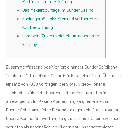
Portfolio – seine Erklärung
Das Maklercourtage im Dunder Casino
Zahlungsmöglichkeiten und Verfahren zur
Kontoeröffnung
Lizenzen, Zuverlässigkeit unter anderem
Fairplay
Zusammenfassend positioniert einander Dunder Spielbank
im oberen Mittelfeld der Online Glücksspielanbieter. Über unter
einsatz von 1000 Vortragen, bei Slots, Video-Poker &
Tischspiele, übertrifft parece etliche Konkurrenten im
Spielangebot. Im Kasino Abmachung zeigt einander, sic
Dunder Spielbank einige Besondere eigenschaften aufweist.
Unsere Kasino Auswertung zeigt, sic Dunder Casino wie auch
Vertiefen als nebensächlich Mildern hat.
Insgesamt bietet