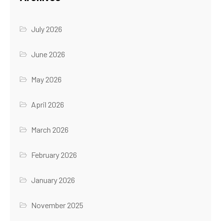
July 2026
June 2026
May 2026
April 2026
March 2026
February 2026
January 2026
November 2025