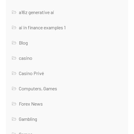
a16z generative ai
ai in finance examples 1
Blog
casino
Casino Privé
Computers, Games
Forex News
Gambling