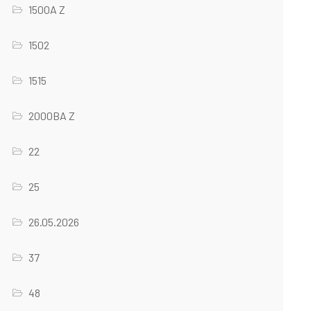
1500A Z
1502
1515
2000BA Z
22
25
26.05.2026
37
48