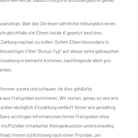
sanzeige, über das Die leser sämtliche reibungslos einen
leichfalls viel Eltern inside € gesetzt besitzen.
ie Zahlung machen zu sollen. Sofern Eltern besonders in
sseitigen Filter “Bonus-Typ” auf dieser seite gebrauchen
Einzahlung in betracht kommen, nachfolgende allein pro
erden.
ormen zurate und schauen, ob dies gehäufte
aus Freispielen existireren. Wir testen, genau so wie wie
pielen abzüglich Einzahlung verläuft ferner wie geradlinig
 Ganz wichtigen Informationen hinter Freispielen ohne
 inoffizieller mitarbeiter Kleingedruckten unterschwellig.
hnalz immer schlichtweg nach einen Provider, um