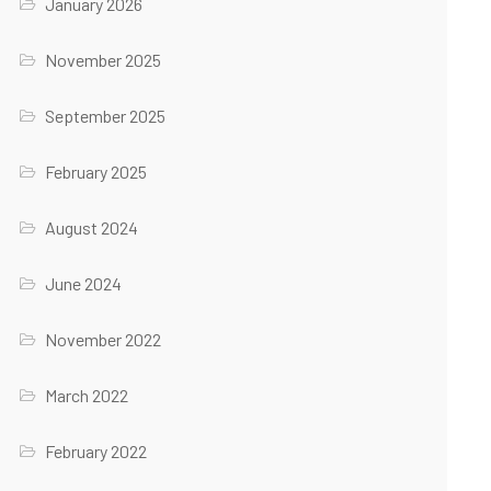
January 2026
November 2025
September 2025
February 2025
August 2024
June 2024
November 2022
March 2022
February 2022