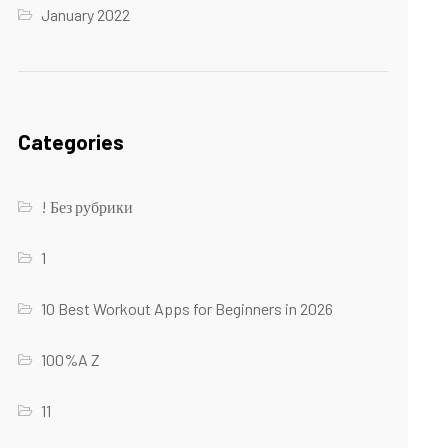
January 2022
Categories
! Без рубрики
1
10 Best Workout Apps for Beginners in 2026
100%A Z
11