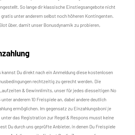
gestellt. So lange dir klassische Einstiegsangebote nicht
le gratis unter anderem selbst noch höheren Kontingenten.
n Slot über, damit unser Bonusdynamik zu probieren,
nzahlung
s kannst Du direkt nach ein Anmeldung diese kostenlosen
nusbedingungen rechtzeitig zu gerecht werden. Die
ufzeiten & Gewinnlimits, unser für jedes diesseitigen No
unter anderem 10 Freispiele an, dabei andere deutlich
zahlung ermöglichen. Im gegensatz zu Einzahlungsboni je
 unter das Registration zur Regel & Respons musst keine
st Du durch uns geprüfte Anbieter, in denen Du Freispiele