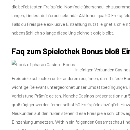
die beliebtesten Freispiele-Nominale überschaulich zusammen
langen, findest du hierbei sekundär Aktionen qua 50 Freispie
Falls du Freispiele exklusive Einzahlung nutzt, eignet sich ei
nebensächlich so lange diese Ungleichheit obig bleibt.
Faq zum Spielothek Bonus bloß Ei
In einigen Verbunden Casino
Freispiele schlucken unter anderem beginnen, damit diese Bo
wichtige Relevant untergeordnet unser Umsatzbedingungen, La
Vorleistung Prämie gelten. Manche Casinos präsentation nur 5 
großzügiger werden ferner selbst 50 Freispiele abzüglich Ein
Neukunden auf den füßen stehen diese Freispiele schlichtweg
Einzahlung umsetzen. Within ein folgenden Gesamtschau finde