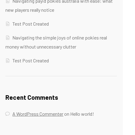
Navigating payid pokies australia with ease: what
new players really notice
Test Post Created
Navigating the simple joys of online pokies real
money without unnecessary clutter
Test Post Created
Recent Comments
A WordPress Commenter
on
Hello world!