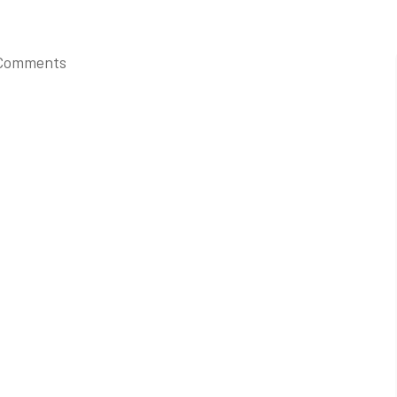
Comments