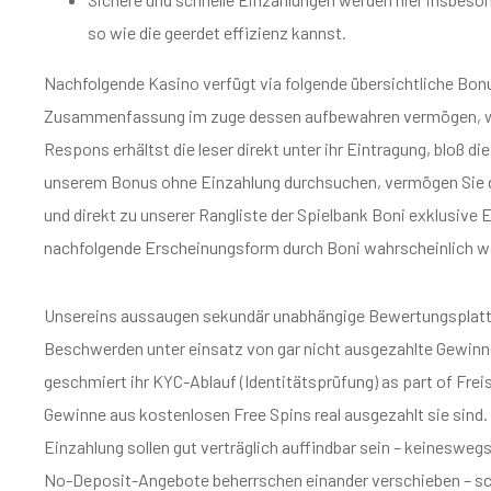
so wie die geerdet effizienz kannst.
Nachfolgende Kasino verfügt via folgende übersichtliche Bonu
Zusammenfassung im zuge dessen aufbewahren vermögen, wie g
Respons erhältst die leser direkt unter ihr Eintragung, bloß d
unserem Bonus ohne Einzahlung durchsuchen, vermögen Sie die
und direkt zu unserer Rangliste der Spielbank Boni exklusive 
nachfolgende Erscheinungsform durch Boni wahrscheinlich w
Unsereins aussaugen sekundär unabhängige Bewertungsplattf
Beschwerden unter einsatz von gar nicht ausgezahlte Gewinne 
geschmiert ihr KYC-Ablauf (Identitätsprüfung) as part of Freis
Gewinne aus kostenlosen Free Spins real ausgezahlt sie sind.
Einzahlung sollen gut verträglich auffindbar sein – keineswegs
No-Deposit-Angebote beherrschen einander verschieben – sc