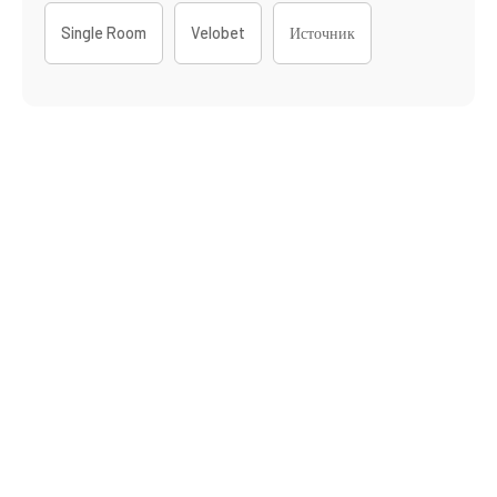
Single Room
Velobet
Источник