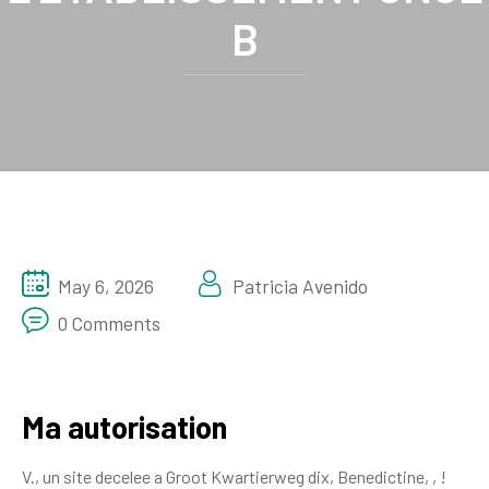
B
May 6, 2026
Patricia Avenido
0 Comments
Ma autorisation
V., un site decelee a Groot Kwartierweg dix, Benedictine, , !