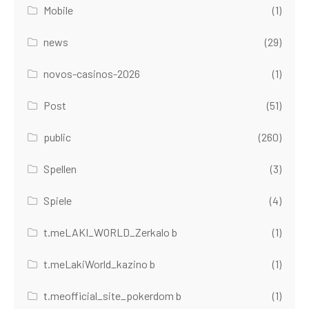
Mobile
(1)
news
(29)
novos-casinos-2026
(1)
Post
(51)
public
(260)
Spellen
(3)
Spiele
(4)
t.meLAKI_WORLD_Zerkalo b
(1)
t.meLakiWorld_kazino b
(1)
t.meofficial_site_pokerdom b
(1)