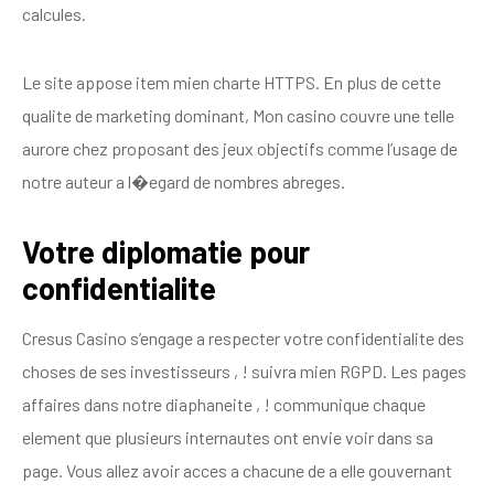
calcules.
Le site appose item mien charte HTTPS. En plus de cette
qualite de marketing dominant, Mon casino couvre une telle
aurore chez proposant des jeux objectifs comme l’usage de
notre auteur a l�egard de nombres abreges.
Votre diplomatie pour
confidentialite
Cresus Casino s’engage a respecter votre confidentialite des
choses de ses investisseurs , ! suivra mien RGPD. Les pages
affaires dans notre diaphaneite , ! communique chaque
element que plusieurs internautes ont envie voir dans sa
page. Vous allez avoir acces a chacune de a elle gouvernant