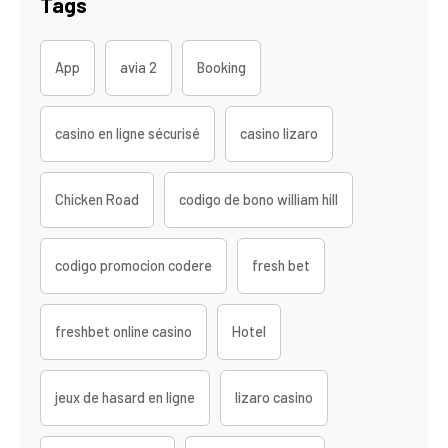
Tags
App
avia 2
Booking
casino en ligne sécurisé
casino lizaro
Chicken Road
codigo de bono william hill
codigo promocion codere
fresh bet
freshbet online casino
Hotel
jeux de hasard en ligne
lizaro casino