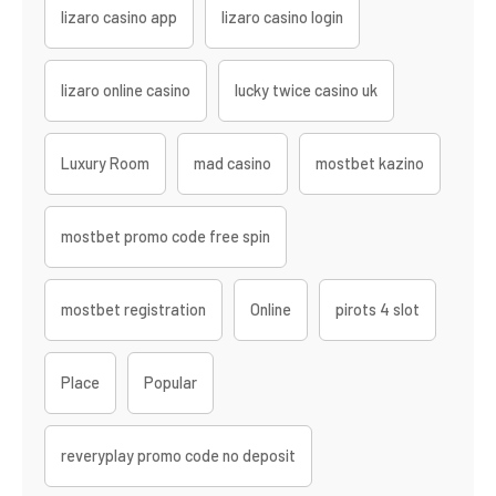
lizaro casino app
lizaro casino login
lizaro online casino
lucky twice casino uk
Luxury Room
mad casino
mostbet kazino
mostbet promo code free spin
mostbet registration
Online
pirots 4 slot
Place
Popular
reveryplay promo code no deposit