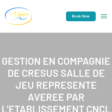
Book Now
GESTION EN COMPAGNIE
DE CRESUS SALLE DE
JEU REPRESENTE
AVEREE PAR
L’ETABLISSEMENT CNCL