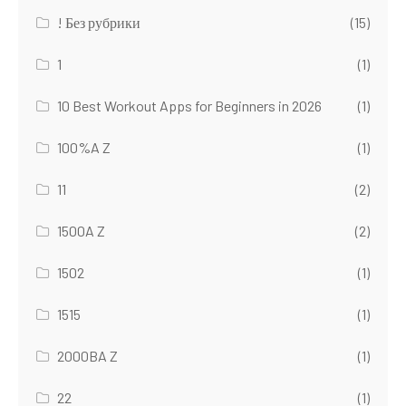
! Без рубрики
(15)
1
(1)
10 Best Workout Apps for Beginners in 2026
(1)
100%A Z
(1)
11
(2)
1500A Z
(2)
1502
(1)
1515
(1)
2000BA Z
(1)
22
(1)