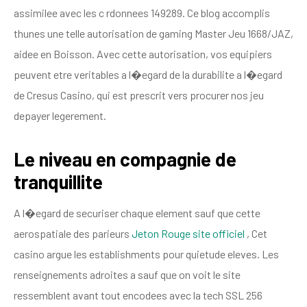
assimilee avec les c rdonnees 149289. Ce blog accomplis
thunes une telle autorisation de gaming Master Jeu 1668/JAZ,
aidee en Boisson. Avec cette autorisation, vos equipiers
peuvent etre veritables a l�egard de la durabilite a l�egard
de Cresus Casino, qui est prescrit vers procurer nos jeu
depayer legerement.
Le niveau en compagnie de
tranquillite
A l�egard de securiser chaque element sauf que cette
aerospatiale des parieurs
Jeton Rouge site officiel
, Cet
casino argue les establishments pour quietude eleves. Les
renseignements adroites a sauf que on voit le site
ressemblent avant tout encodees avec la tech SSL 256