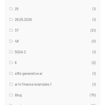
25
(1)
26.05.2026
(1)
37
(21)
48
(2)
500A Z
(1)
6
(2)
a16z generative ai
(1)
ai in finance examples 1
(1)
Blog
(75)