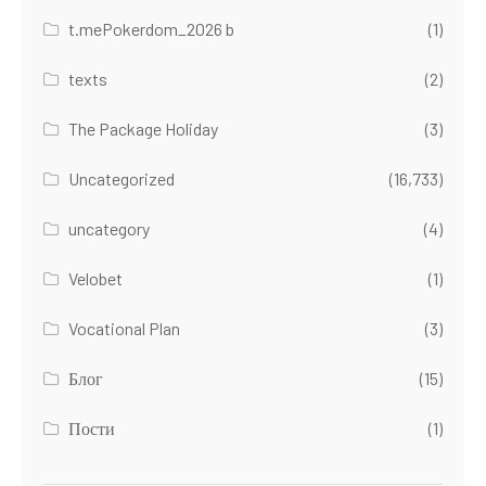
t.mePokerdom_2026 b
(1)
texts
(2)
The Package Holiday
(3)
Uncategorized
(16,733)
uncategory
(4)
Velobet
(1)
Vocational Plan
(3)
Блог
(15)
Пости
(1)