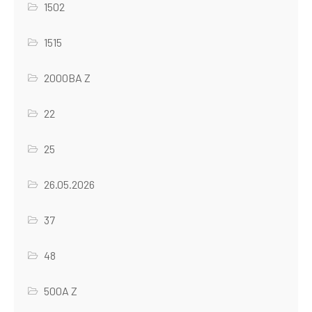
1502
1515
2000BA Z
22
25
26.05.2026
37
48
500A Z