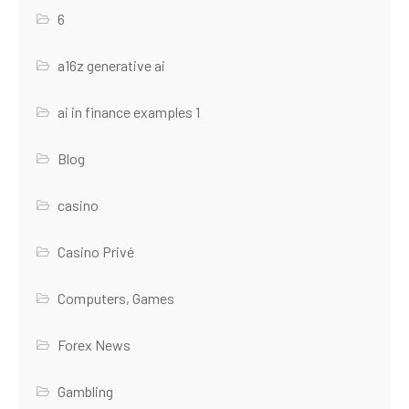
6
a16z generative ai
ai in finance examples 1
Blog
casino
Casino Privé
Computers, Games
Forex News
Gambling