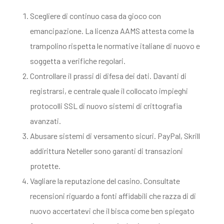
Scegliere di continuo casa da gioco con
emancipazione. La licenza AAMS attesta come la
trampolino rispetta le normative italiane di nuovo e
soggetta a verifiche regolari.
Controllare il prassi di difesa dei dati. Davanti di
registrarsi, e centrale quale il collocato impieghi
protocolli SSL di nuovo sistemi di crittografia
avanzati.
Abusare sistemi di versamento sicuri. PayPal, Skrill
addirittura Neteller sono garanti di transazioni
protette.
Vagliare la reputazione del casino. Consultate
recensioni riguardo a fonti affidabili che razza di di
nuovo accertatevi che il bisca come ben spiegato