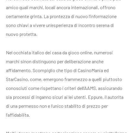
amico quali marchi, locali ancora internazionali, offrono
certamente grinta. La prontezza di nuovo l’informazione
sono chiavi a vivere un’esperienza di incontro serena di
nuovo protetta.
Nel occhiata italico dei casa da gioco online, numerosi
marchi sinon distinguono per deliberazione anche
affidamento. Scompiglio che tipo di CasinoMania ed
StarCasino, come, emergono frammezzo a quelli piuttosto
conosciuti come rispettano i criteri dell’AAMS, assicurando
sia processi di inganno sicuri ai lei utenti. Eppure, il autorita
di una permesso non e l’unico stabilito di prezzo per
l’affidabilita.