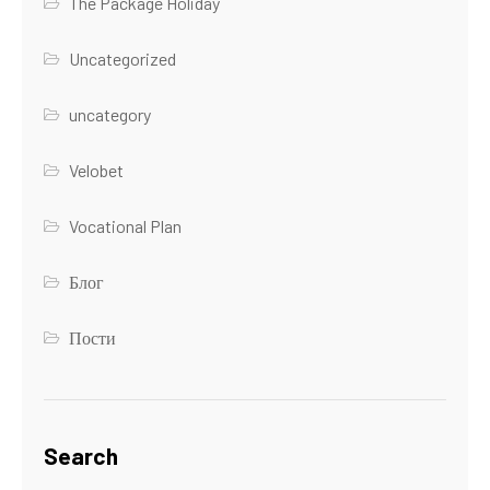
The Package Holiday
Uncategorized
uncategory
Velobet
Vocational Plan
Блог
Пости
Search