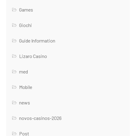
Games
Giochi
Guide Information
Lizaro Casino
med
Mobile
news
novos-casinos-2026
Post