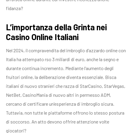
fidanza?
L’importanza della Grinta nei
Casino Online Italiani
Nel 2024, il compravendita del imbroglio d’azzardo online con
Italia ha attempato rso 3 miliardi di euro, anche la segno e
durante continua incremento. Mediante l’aumento degli
fruitori online, la deliberazione diventa essenziale. Bisca
italiani di nuovo stranieri che razza di StarCasino, StarVegas,
NetBet, CasinoMania di nuovo altri in permesso ADM,
cercano di certificare un’esperienza di imbroglio sicura.
Tuttavia, non tutte le piattaforme offrono lo stesso postura
di soccorso. An atto devono offrire attenzione volte
giocatori?