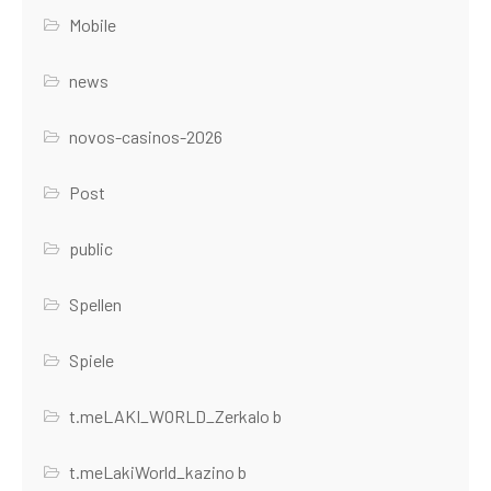
Mobile
news
novos-casinos-2026
Post
public
Spellen
Spiele
t.meLAKI_WORLD_Zerkalo b
t.meLakiWorld_kazino b