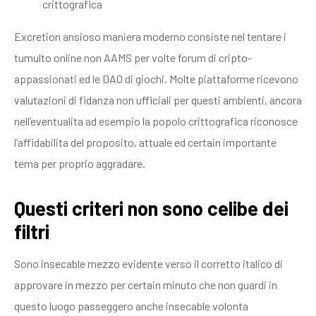
crittografica
Excretion ansioso maniera moderno consiste nel tentare i
tumulto online non AAMS per volte forum di cripto-
appassionati ed le DAO di giochi. Molte piattaforme ricevono
valutazioni di fidanza non ufficiali per questi ambienti, ancora
nell’eventualita ad esempio la popolo crittografica riconosce
l’affidabilita del proposito, attuale ed certain importante
tema per proprio aggradare.
Questi criteri non sono celibe dei
filtri
Sono insecable mezzo evidente verso il corretto italico di
approvare in mezzo per certain minuto che non guardi in
questo luogo passeggero anche insecable volonta