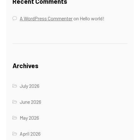
Recent Comments
A WordPress Commenter
on
Hello world!
Archives
July 2026
June 2026
May 2026
April 2026