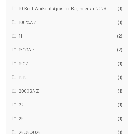
10 Best Workout Apps for Beginners in 2026
(1)
100%A Z
(1)
11
(2)
1500A Z
(2)
1502
(1)
1515
(1)
2000BA Z
(1)
22
(1)
25
(1)
26.05.2026
(1)