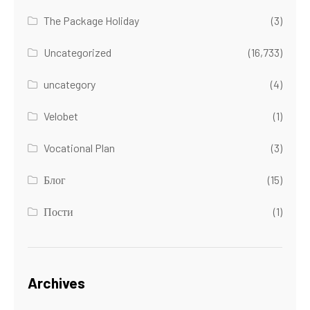
The Package Holiday
(3)
Uncategorized
(16,733)
uncategory
(4)
Velobet
(1)
Vocational Plan
(3)
Блог
(15)
Пости
(1)
Archives