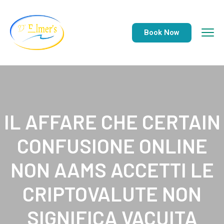
Book Now
IL AFFARE CHE CERTAIN
CONFUSIONE ONLINE
NON AAMS ACCETTI LE
CRIPTOVALUTE NON
SIGNIFICA VACUITA