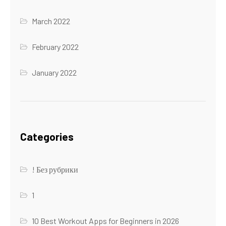
March 2022
February 2022
January 2022
Categories
! Без рубрики
1
10 Best Workout Apps for Beginners in 2026