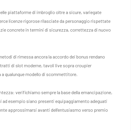
lle piattaforme di imbroglio oltre a sicure, variegate
 Merce licenze rigorose rilasciate da personaggio rispettate
nzie concrete in termini di sicurezza, correttezza di nuovo
i metodi di rimessa ancora la accordo dei bonus rendano
ratti di slot moderne, tavoli live sopra croupier
sa a qualunque modello di scommettitore.
prontezza: verifichiamo sempre la base della emancipazione,
oci ad esempio siano presenti equipaggiamento adeguati
mente approssimarsi avanti dell’entusiasmo verso premio