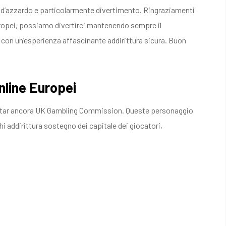
o d’azzardo e particolarmente divertimento. Ringraziamenti
uropei, possiamo divertirci mantenendo sempre il
con un’esperienza affascinante addirittura sicura. Buon
line Europei
braltar ancora UK Gambling Commission. Queste personaggio
hi addirittura sostegno dei capitale dei giocatori,