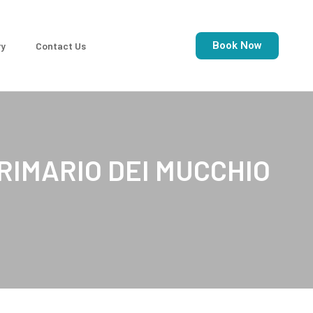
Book Now
ry
Contact Us
RIMARIO DEI MUCCHIO