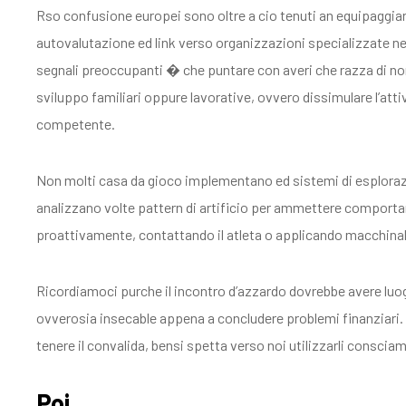
Rso confusione europei sono oltre a cio tenuti an equipaggiar
autovalutazione ed link verso organizzazioni specializzate ne
segnali preoccupanti � che puntare con averi che razza di no
sviluppo familiari oppure lavorative, ovvero dissimulare l’atti
competente.
Non molti casa da gioco implementano ed sistemi di esplorazio
analizzano volte pattern di artificio per ammettere comportam
proattivamente, contattando il atleta o applicando macchinal
Ricordiamoci purche il incontro d’azzardo dovrebbe avere luogo
ovverosia insecable appena a concludere problemi finanziari.
tenere il convalida, bensi spetta verso noi utilizzarli conscia
Poi