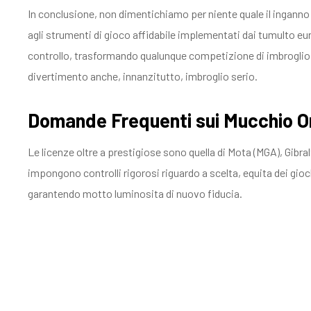
In conclusione, non dimentichiamo per niente quale il ingann
agli strumenti di gioco affidabile implementati dai tumulto e
controllo, trasformando qualunque competizione di imbroglio 
divertimento anche, innanzitutto, imbroglio serio.
Domande Frequenti sui Mucchio On
Le licenze oltre a prestigiose sono quella di Mota (MGA), Gi
impongono controlli rigorosi riguardo a scelta, equita dei gioc
garantendo motto luminosita di nuovo fiducia.