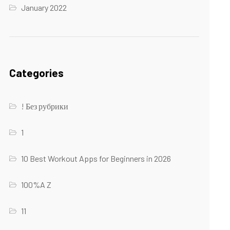
January 2022
Categories
! Без рубрики
1
10 Best Workout Apps for Beginners in 2026
100%A Z
11