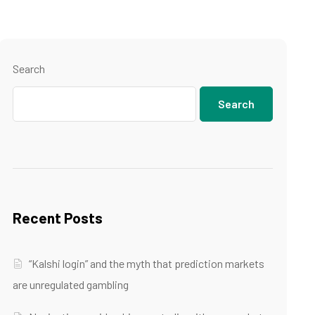
Search
Search
Recent Posts
“Kalshi login” and the myth that prediction markets
are unregulated gambling