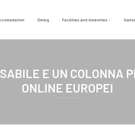
ccomodation
Dining
Facilities and Amenities
Galle
SABILE E UN COLONNA P
ONLINE EUROPEI