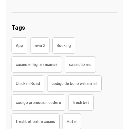
Tags
App
avia 2
Booking
casino en ligne sécurisé
casino lizaro
Chicken Road
codigo de bono william hill
codigo promocion codere
fresh bet
freshbet online casino
Hotel