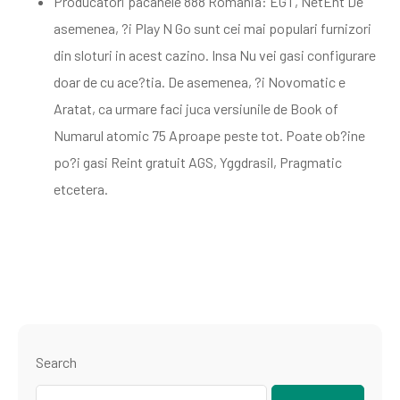
Producatori pacanele 888 Romania: EGT, NetEnt De
asemenea, ?i Play N Go sunt cei mai populari furnizori
din sloturi in acest cazino. Insa Nu vei gasi configurare
doar de cu ace?tia. De asemenea, ?i Novomatic e
Aratat, ca urmare faci juca versiunile de Book of
Numarul atomic 75 Aproape peste tot. Poate ob?ine
po?i gasi Reint gratuit AGS, Yggdrasil, Pragmatic
etcetera.
Search