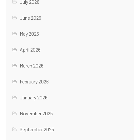
July 2026
June 2026
May 2026
April 2026
March 2026
February 2026
January 2026
November 2025
September 2025