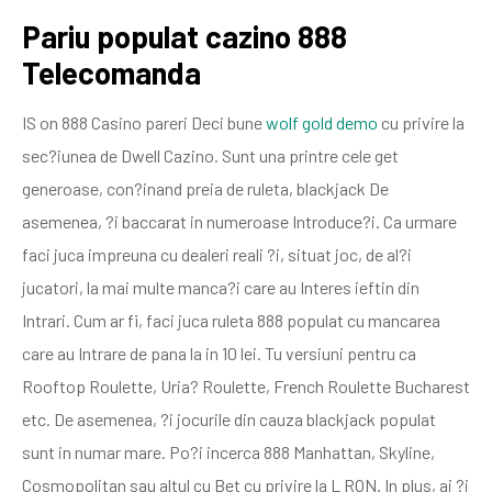
Pariu populat cazino 888
Telecomanda
IS on 888 Casino pareri Deci bune
wolf gold demo
cu privire la
sec?iunea de Dwell Cazino. Sunt una printre cele get
generoase, con?inand preia de ruleta, blackjack De
asemenea, ?i baccarat in numeroase Introduce?i. Ca urmare
faci juca impreuna cu dealeri reali ?i, situat joc, de al?i
jucatori, la mai multe manca?i care au Interes ieftin din
Intrari. Cum ar fi, faci juca ruleta 888 populat cu mancarea
care au Intrare de pana la in 10 lei. Tu versiuni pentru ca
Rooftop Roulette, Uria? Roulette, French Roulette Bucharest
etc. De asemenea, ?i jocurile din cauza blackjack populat
sunt in numar mare. Po?i incerca 888 Manhattan, Skyline,
Cosmopolitan sau altul cu Bet cu privire la L RON. In plus, ai ?i