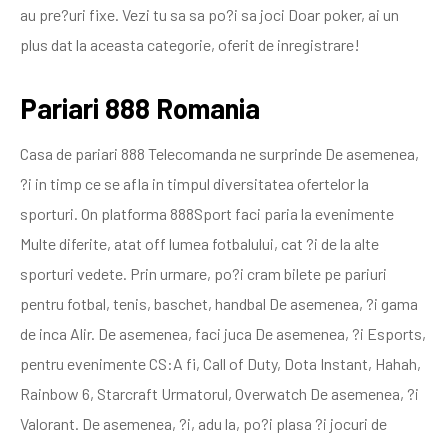
au pre?uri fixe. Vezi tu sa sa po?i sa joci Doar poker, ai un
plus dat la aceasta categorie, oferit de inregistrare!
Pariari 888 Romania
Casa de pariari 888 Telecomanda ne surprinde De asemenea,
?i in timp ce se afla in timpul diversitatea ofertelor la
sporturi. On platforma 888Sport faci paria la evenimente
Multe diferite, atat off lumea fotbalului, cat ?i de la alte
sporturi vedete. Prin urmare, po?i cram bilete pe pariuri
pentru fotbal, tenis, baschet, handbal De asemenea, ?i gama
de inca Alir. De asemenea, faci juca De asemenea, ?i Esports,
pentru evenimente CS:A fi, Call of Duty, Dota Instant, Hahah,
Rainbow 6, Starcraft Urmatorul, Overwatch De asemenea, ?i
Valorant. De asemenea, ?i, adu la, po?i plasa ?i jocuri de