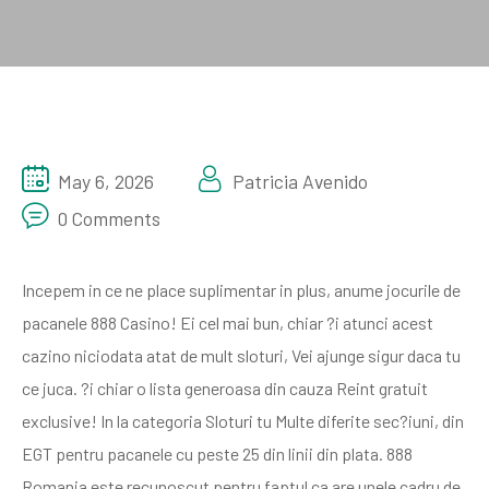
May 6, 2026
Patricia Avenido
0 Comments
Incepem in ce ne place suplimentar in plus, anume jocurile de
pacanele 888 Casino! Ei cel mai bun, chiar ?i atunci acest
cazino niciodata atat de mult sloturi, Vei ajunge sigur daca tu
ce juca. ?i chiar o lista generoasa din cauza Reint gratuit
exclusive! In la categoria Sloturi tu Multe diferite sec?iuni, din
EGT pentru pacanele cu peste 25 din linii din plata. 888
Romania este recunoscut pentru faptul ca are unele cadru de