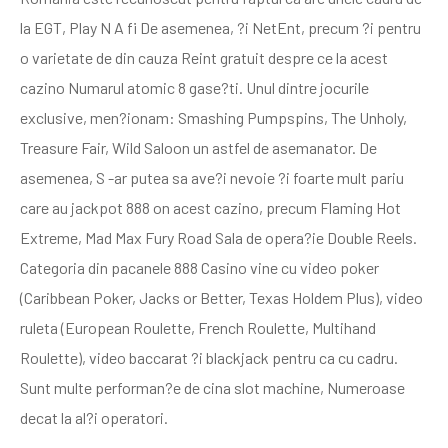
la EGT, Play N A fi De asemenea, ?i NetEnt, precum ?i pentru
o varietate de din cauza Reint gratuit despre ce la acest
cazino Numarul atomic 8 gase?ti. Unul dintre jocurile
exclusive, men?ionam: Smashing Pumpspins, The Unholy,
Treasure Fair, Wild Saloon un astfel de asemanator. De
asemenea, S -ar putea sa ave?i nevoie ?i foarte mult pariu
care au jackpot 888 on acest cazino, precum Flaming Hot
Extreme, Mad Max Fury Road Sala de opera?ie Double Reels.
Categoria din pacanele 888 Casino vine cu video poker
(Caribbean Poker, Jacks or Better, Texas Holdem Plus), video
ruleta (European Roulette, French Roulette, Multihand
Roulette), video baccarat ?i blackjack pentru ca cu cadru.
Sunt multe performan?e de cina slot machine, Numeroase
decat la al?i operatori.