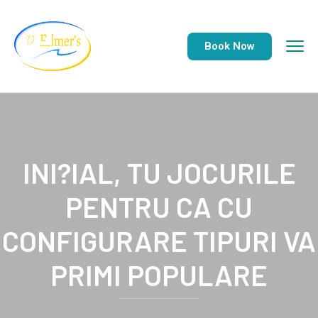
Book Now
INI?IAL, TU JOCURILE
PENTRU CA CU
CONFIGURARE TIPURI VA
PRIMI POPULARE