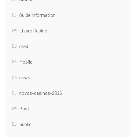
Guide Information
Lizaro Casino
med
Mobile
news
novos-casinos-2026
Post
public