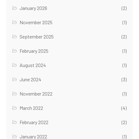
January 2026
(2)
November 2025
(1)
September 2025
(2)
February 2025
(1)
August 2024
(1)
June 2024
(3)
November 2022
(1)
March 2022
(4)
February 2022
(2)
January 2022
(1)