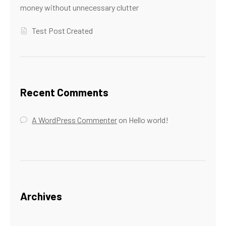
money without unnecessary clutter
Test Post Created
Recent Comments
A WordPress Commenter
on
Hello world!
Archives