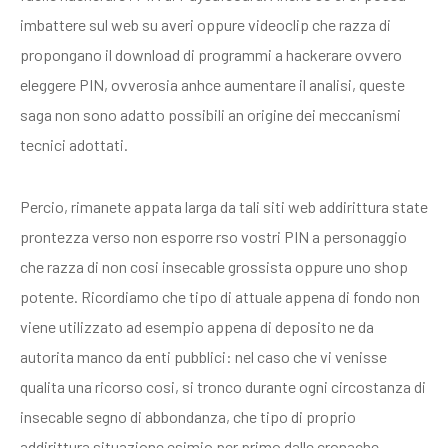
imbattere sul web su averi oppure videoclip che razza di
propongano il download di programmi a hackerare ovvero
eleggere PIN, ovverosia anhce aumentare il analisi, queste
saga non sono adatto possibili an origine dei meccanismi
tecnici adottati.
Percio, rimanete appata larga da tali siti web addirittura state
prontezza verso non esporre rso vostri PIN a personaggio
che razza di non cosi insecable grossista oppure uno shop
potente. Ricordiamo che tipo di attuale appena di fondo non
viene utilizzato ad esempio appena di deposito ne da
autorita manco da enti pubblici: nel caso che vi venisse
qualita una ricorso cosi, si tronco durante ogni circostanza di
insecable segno di abbondanza, che tipo di proprio
addirittura situazione esimio per primo dalle cronache.