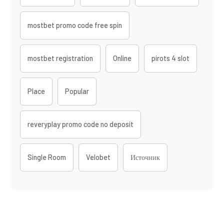
mostbet promo code free spin
mostbet registration
Online
pirots 4 slot
Place
Popular
reveryplay promo code no deposit
Single Room
Velobet
Источник