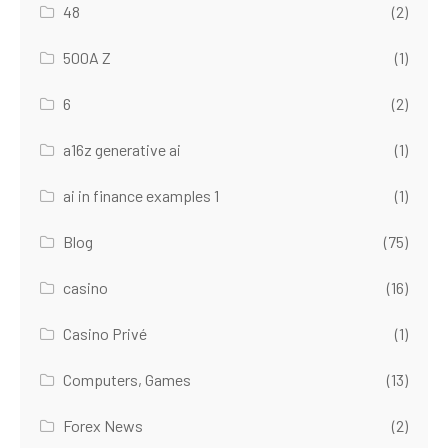
48
(2)
500A Z
(1)
6
(2)
a16z generative ai
(1)
ai in finance examples 1
(1)
Blog
(75)
casino
(16)
Casino Privé
(1)
Computers, Games
(13)
Forex News
(2)