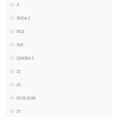
11
1500A Z
1502
1515
2000BA Z
22
25
26.05.2026
37