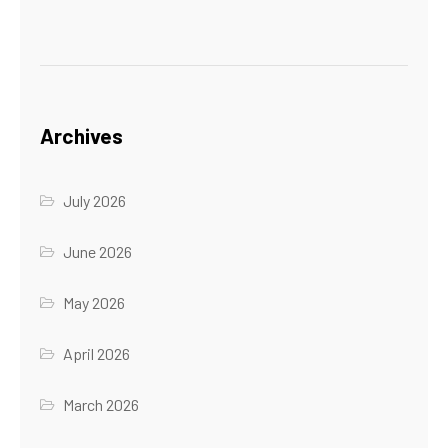
Archives
July 2026
June 2026
May 2026
April 2026
March 2026