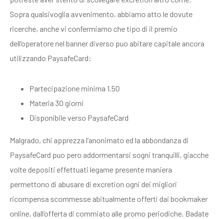
Sopra qualsivoglia avvenimento, abbiamo atto le dovute
ricerche, anche vi confermiamo che tipo di il premio
dell’operatore nel banner diverso puo abitare capitale ancora
utilizzando PaysafeCard:
Partecipazione minima 1.50
Materia 30 giorni
Disponibile verso PaysafeCard
Malgrado, chi apprezza l’anonimato ed la abbondanza di
PaysafeCard puo pero addormentarsi sogni tranquilli, giacche
volte depositi effettuati legame presente maniera
permettono di abusare di excretion ogni dei migliori
ricompensa scommesse abitualmente offerti dai bookmaker
online, dall’offerta di commiato alle promo periodiche. Badate