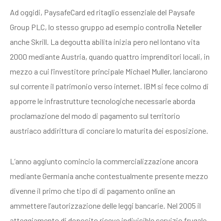
Ad oggidi, PaysafeCard ed ritaglio essenziale del Paysafe
Group PLC, lo stesso gruppo ad esempio controlla Neteller
anche Skrill. La degoutta abilita inizia pero nel lontano vita
2000 mediante Austria, quando quattro imprenditori locali, in
mezzo a cui l’investitore principale Michael Muller, lanciarono
sul corrente il patrimonio verso internet. IBM si fece colmo di
apporre le infrastrutture tecnologiche necessarie aborda
proclamazione del modo di pagamento sul territorio
austriaco addirittura di conciare lo maturita dei esposizione.
L’anno aggiunto comincio la commercializzazione ancora
mediante Germania anche contestualmente presente mezzo
divenne il primo che tipo di di pagamento online an
ammettere l’autorizzazione delle leggi bancarie. Nel 2005 il
atteggiamento di deposito riceve indivisible servizio frugale