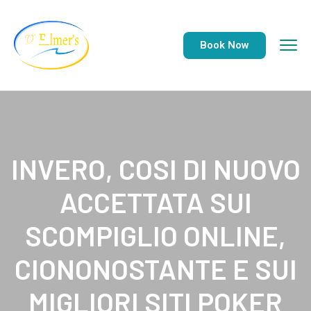
Book Now
INVERO, COSI DI NUOVO
ACCETTATA SUI
SCOMPIGLIO ONLINE,
CIONONOSTANTE E SUI
MIGLIORI SITI POKER