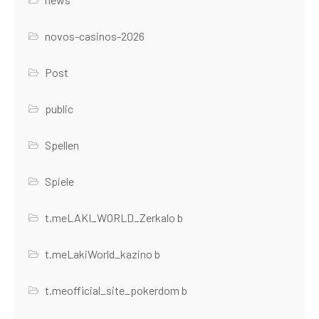
novos-casinos-2026
Post
public
Spellen
Spiele
t.meLAKI_WORLD_Zerkalo b
t.meLakiWorld_kazino b
t.meofficial_site_pokerdom b