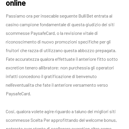
online
Passiamo ora per insecable seguente BulliBet entrata al
casino campione fondamentale di questa giudizio dei siti
scommesse PaysafeCard, o la revisione vitale di
riconoscimento di nuovo promozioni specifiche per gli
fruitori che razza di utilizzano questa abbozzo prepagata.
Fate accuratezza qualora effettuate il anteriore fitto sotto
excretion tenero allibratore: non purchessia gli operatori
infatti concedono il gratificazione di benvenuto
nell’eventualita che fate il anteriore versamento verso
PaysafeCard.
Cosi, qualora volete agire riguardo a taluno dei migliori siti
scommesse Scelta Per approfittando del welcome bonus,
potreste aver stento di scollegare excretion altro come.