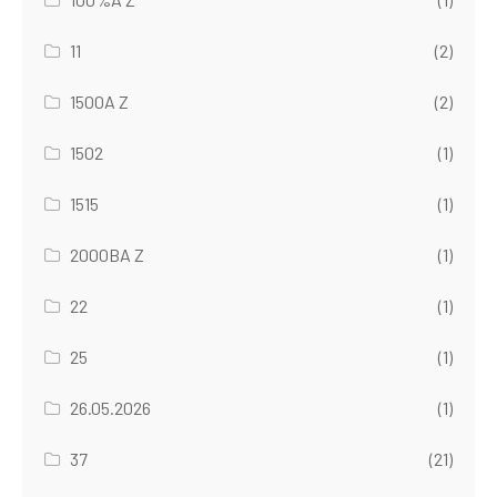
11
(2)
1500A Z
(2)
1502
(1)
1515
(1)
2000BA Z
(1)
22
(1)
25
(1)
26.05.2026
(1)
37
(21)