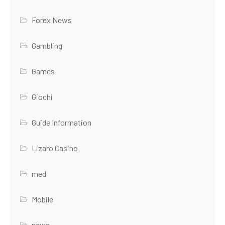
Forex News
Gambling
Games
Giochi
Guide Information
Lizaro Casino
med
Mobile
news