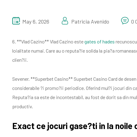
May 6, 2026
Patricia Avenido
0 
6. **Vlad Cazino** Vlad Cazino este
gates of hades
recunoscut
loialitate numai. Care au o reputa?ie solida la pia?a romaneasc
clien?ii.
Sevener. **Superbet Casino** Superbet Casino Card de desen c
considerabile ?i promo?ii periodice. Oferind mul?i jocuri din c
Reputa?ia sa este de incontestabil, au fost de dorit sa din mult
productiv.
Exact ce jocuri gase?ti in la noile 