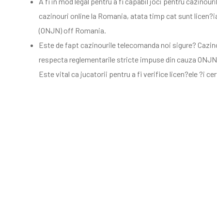
A fi in mod legal pentru a fi capabil joci pentru cazinour
cazinouri online la Romania, atata timp cat sunt licen?ia
(ONJN) off Romania.
Este de fapt cazinourile telecomanda noi sigure? Cazin
respecta reglementarile stricte impuse din cauza ONJN p
Este vital ca jucatorii pentru a fi verifice licen?ele ?i cer