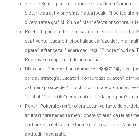
Sloturi: Sunt Tipuri mai populare Joc, Darea Numeroase 
Sloturile atractiv prin simplitatea jocului ?i pericolul d
diversitatea graficii ?i un eficient efectelor sonore, la fel
Ruleta: O pariuri diferit din cazino, ruleta randament op?
captivanta. Jucatorii ei pot alege variaza de la mai mul
opera?ie franceza, fiecare caci reguli ?i cote tipuri de
Promove un supliment de adrenalina.
Blackjack: Cunoscut sub numele de ��21?�, blackjack-ul 
care au strategia. Jucatorii concureaza cu aten?ie impot
cat mai aproape de 21 in schimb un mare o elimina?i -va
i probabilitatea Ob?inerea mai mari in la compara?ie care
Poker: Pokerul exterior ofera Loturi variante de particip
abilita?i care necesita men?ionare strategica De asemene
Outback bila neta a face turnee globale, care au ?ansa d
aptitudini avansate.