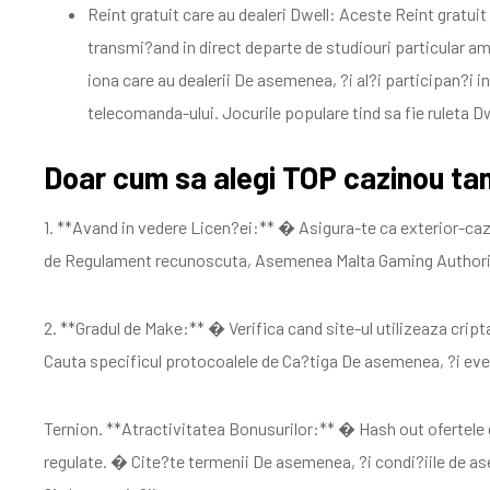
Reint gratuit care au dealeri Dwell: Aceste Reint gratui
transmi?and in direct departe de studiouri particular ame
iona care au dealerii De asemenea, ?i al?i participan?i
telecomanda-ului. Jocurile populare tind sa fie ruleta Dw
Doar cum sa alegi TOP cazinou ta
1. **Avand in vedere Licen?ei:** � Asigura-te ca exterior-cazin
de Regulament recunoscuta, Asemenea Malta Gaming Authorit
2. **Gradul de Make:** � Verifica cand site-ul utilizeaza cript
Cauta specificul protocoalele de Ca?tiga De asemenea, ?i even
Ternion. **Atractivitatea Bonusurilor:** � Hash out ofertele 
regulate. � Cite?te termenii De asemenea, ?i condi?iile de as