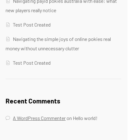
Navigating payid pokies australia with ease: what
new players really notice
Test Post Created
Navigating the simple joys of online pokies real
money without unnecessary clutter
Test Post Created
Recent Comments
A WordPress Commenter
on
Hello world!