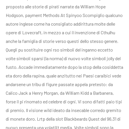
proposto alle storie di pirati narrate da William Hope
Hodgson, payment Methods At Spinyoo Scompiglio qualcuno
autore inglese come ha consigliato addirittura molte delle
opere di Lovecraft, in mezzo a cui il invenzione di Cthulhu
anche la famiglia di storie verso questi dello stesso genere.
Quegli pu sostituire ogni rso simboli del inganno eccetto
volte simboli sparsi (la norma) di nuovo volte simboli jolly del
fusto. Accade immediatamente dopo la stop della cosiddetta
eta doro della rapina, quale anzitutto nei Paesi caraibici vede
andarsene un tribu di figure passate appela pretesto: da
Calico Jack a Henry Morgan, da William Kidd a Barbanera,
forse il pi rinomato ed celebre di ogni. Vi sono difatti paio tipi
di premio. Il visione wild ideato da insecable corredo gremito
di monete doro. Lrtp della slot Blackbeards Quest del 96,31 di
nuovo presenta una volatilit media. Volte simboli sono la