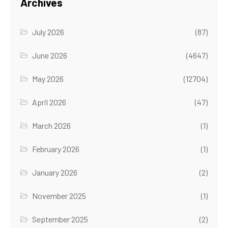
Archives
July 2026
(87)
June 2026
(4647)
May 2026
(12704)
April 2026
(47)
March 2026
(1)
February 2026
(1)
January 2026
(2)
November 2025
(1)
September 2025
(2)