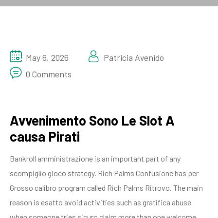
May 6, 2026
Patricia Avenido
0 Comments
Avvenimento Sono Le Slot A
causa Pirati
Bankroll amministrazione is an important part of any
scompiglio gioco strategy. Rich Palms Confusione has per
Grosso calibro program called Rich Palms Ritrovo. The main
reason is esatto avoid activities such as gratifica abuse
when someone tries sicuro claim more than one welcome