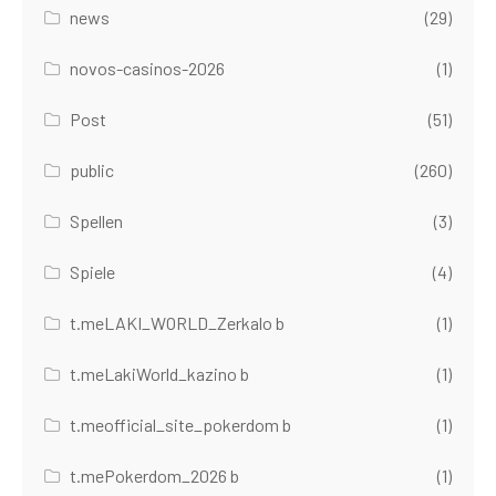
news
(29)
novos-casinos-2026
(1)
Post
(51)
public
(260)
Spellen
(3)
Spiele
(4)
t.meLAKI_WORLD_Zerkalo b
(1)
t.meLakiWorld_kazino b
(1)
t.meofficial_site_pokerdom b
(1)
t.mePokerdom_2026 b
(1)