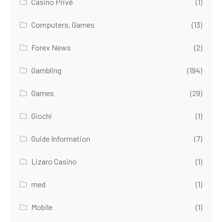
Casino Privé
(1)
Computers, Games
(13)
Forex News
(2)
Gambling
(194)
Games
(29)
Giochi
(1)
Guide Information
(7)
Lizaro Casino
(1)
med
(1)
Mobile
(1)