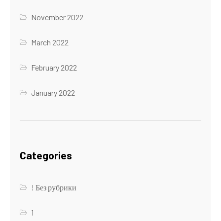
November 2022
March 2022
February 2022
January 2022
Categories
! Без рубрики
1