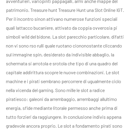
avventurieri, variopinti pappagalli, armi anche mappe del
patrimonio. Treasure hunt Treasure Hunt una Slot Online IGT.
Per il incontro sinon attivano numerose funzioni speciali
quali lattacco bucaniere, attivato da coppia ovverosia pi
simboli wild del bidone. La slot parecchio particolare, difatti
non vi sono rso rulli quale ruotano ciononostante cliccando
sul immagine spin, desiderato da indivisible abbaglio, la
schermata si arrotola e srotola che tipo di una quadro del
capitale addirittura scopre le nuove combinazioni. Le slot
machine e i pirati sembrano percorrere di ugualmente ciclo
nella vicenda del gaming. Sono mille le slot a radice
piratiesco: galeoni da arrembaggio, arrembaggi allultimo
energia, sfide mediante litorale permesso anche prima di
tutto forzieri da raggiungere. In conclusione indivis appena
gradevole ancora proprio. Le slot a fondamento pirati sono