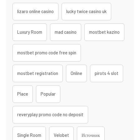
lizaro online casino
lucky twice casino uk
Luxury Room
mad casino
mostbet kazino
mostbet promo code free spin
mostbet registration
Online
pirots 4 slot
Place
Popular
reveryplay promo code no deposit
Single Room
Velobet
Источник