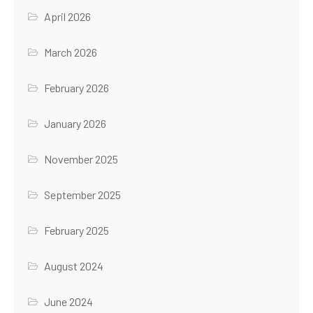
April 2026
March 2026
February 2026
January 2026
November 2025
September 2025
February 2025
August 2024
June 2024