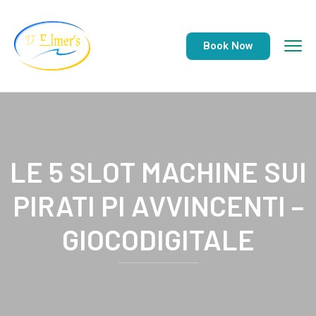
Book Now
LE 5 SLOT MACHINE SUI
PIRATI PI AVVINCENTI –
GIOCODIGITALE