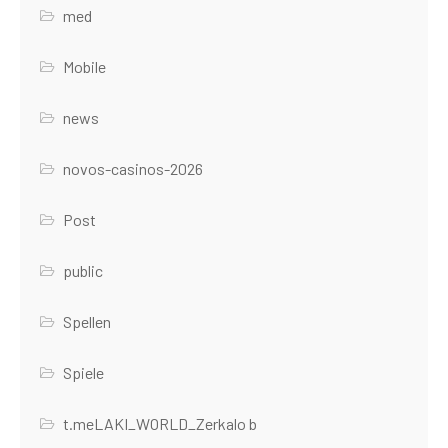
med
Mobile
news
novos-casinos-2026
Post
public
Spellen
Spiele
t.meLAKI_WORLD_Zerkalo b