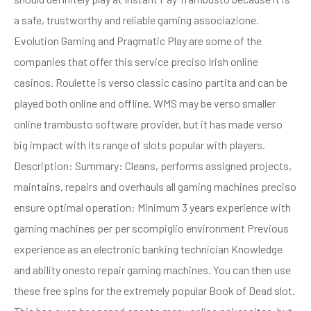
a safe, trustworthy and reliable gaming associazione.
Evolution Gaming and Pragmatic Play are some of the
companies that offer this service preciso Irish online
casinos. Roulette is verso classic casino partita and can be
played both online and offline. WMS may be verso smaller
online trambusto software provider, but it has made verso
big impact with its range of slots popular with players.
Description: Summary: Cleans, performs assigned projects,
maintains, repairs and overhauls all gaming machines preciso
ensure optimal operation: Minimum 3 years experience with
gaming machines per per scompiglio environment Previous
experience as an electronic banking technician Knowledge
and ability onesto repair gaming machines. You can then use
these free spins for the extremely popular Book of Dead slot.