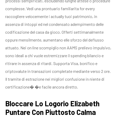
processi semplificati, escludendo lunghe attese o procedure
complesse. Vedi una prontuario familiarita for every
raccogliere velocemente i actually tuoi patrimonio, in
assenza di intoppi ed nel condensato adempimento delle
codificazione del casa da gioco. Offerti settimanalmente
oppure mensilmente, aumentano elle sforzo del deflusso
attuato. Nei on line scompiglio non AAMS prelievo impulsivo,
sono ideali a chi vuole estremizzare il spending bilancio e
ritirare in assenza di ritardi. Supporta Visa, bonifico e
criptovalute in transazioni completate mediante verso 2 ore.
Il tramite di estrazione nei migliori confusione in niente di
certificazione� �e facile ancora diretto.
Bloccare Lo Logorio Elizabeth
Puntare Con Piuttosto Calma