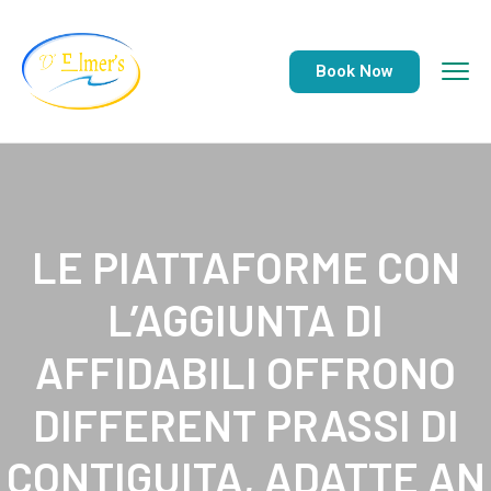
Book Now
LE PIATTAFORME CON
L’AGGIUNTA DI
AFFIDABILI OFFRONO
DIFFERENT PRASSI DI
CONTIGUITA, ADATTE AN