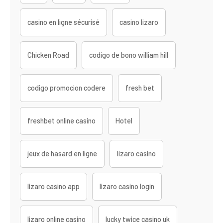
casino en ligne sécurisé
casino lizaro
Chicken Road
codigo de bono william hill
codigo promocion codere
fresh bet
freshbet online casino
Hotel
jeux de hasard en ligne
lizaro casino
lizaro casino app
lizaro casino login
lizaro online casino
lucky twice casino uk