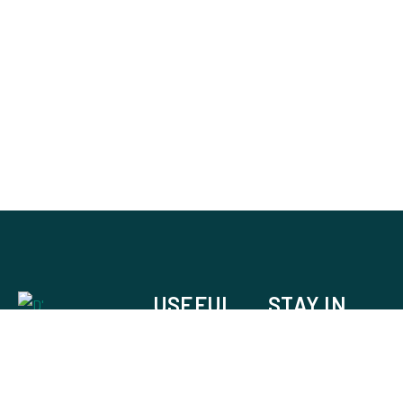
USEFUL
STAY IN
LINKS
TOUCH
Hotel.np001@gmai.com