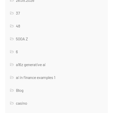
26.05.2026
37
48
500A Z
6
a16z generative ai
ai in finance examples 1
Blog
casino