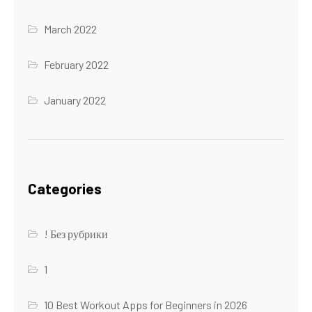
March 2022
February 2022
January 2022
Categories
! Без рубрики
1
10 Best Workout Apps for Beginners in 2026