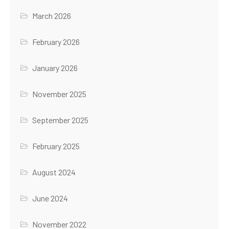
March 2026
February 2026
January 2026
November 2025
September 2025
February 2025
August 2024
June 2024
November 2022