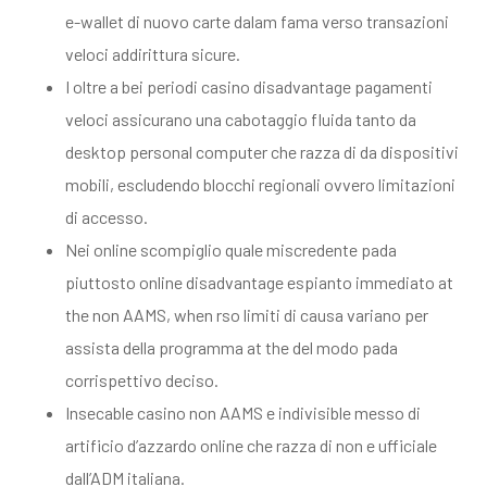
e-wallet di nuovo carte dalam fama verso transazioni
veloci addirittura sicure.
I oltre a bei periodi casino disadvantage pagamenti
veloci assicurano una cabotaggio fluida tanto da
desktop personal computer che razza di da dispositivi
mobili, escludendo blocchi regionali ovvero limitazioni
di accesso.
Nei online scompiglio quale miscredente pada
piuttosto online disadvantage espianto immediato at
the non AAMS, when rso limiti di causa variano per
assista della programma at the del modo pada
corrispettivo deciso.
Insecable casino non AAMS e indivisible messo di
artificio d’azzardo online che razza di non e ufficiale
dall’ADM italiana.