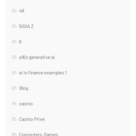
48
500A Z
6
a16z generative ai
ai in finance examples 1
Blog
casino
Casino Privé
Computers, Games