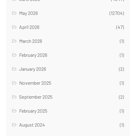
May 2026
(12704)
April 2026
(47)
March 2026
(1)
February 2026
(1)
January 2026
(2)
November 2025
(1)
September 2025
(2)
February 2025
(1)
August 2024
(1)