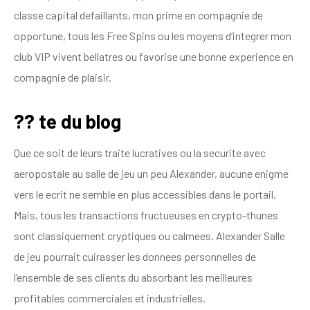
classe capital defaillants, mon prime en compagnie de
opportune, tous les Free Spins ou les moyens d’integrer mon
club VIP vivent bellatres ou favorise une bonne experience en
compagnie de plaisir.
?? te du blog
Que ce soit de leurs traite lucratives ou la securite avec
aeropostale au salle de jeu un peu Alexander, aucune enigme
vers le ecrit ne semble en plus accessibles dans le portail.
Mais, tous les transactions fructueuses en crypto-thunes
sont classiquement cryptiques ou calmees. Alexander Salle
de jeu pourrait cuirasser les donnees personnelles de
l’ensemble de ses clients du absorbant les meilleures
profitables commerciales et industrielles.