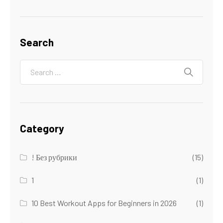
Search
Category
! Без рубрики
(15)
1
(1)
10 Best Workout Apps for Beginners in 2026
(1)