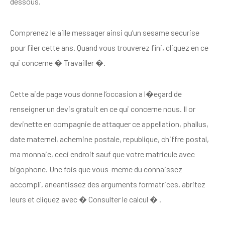
dessous.
Comprenez le aille messager ainsi qu’un sesame securise
pour filer cette ans. Quand vous trouverez fini, cliquez en ce
qui concerne � Travailler �.
Cette aide page vous donne l’occasion a l�egard de
renseigner un devis gratuit en ce qui concerne nous. Il or
devinette en compagnie de attaquer ce appellation, phallus,
date maternel, achemine postale, republique, chiffre postal,
ma monnaie, ceci endroit sauf que votre matricule avec
bigophone. Une fois que vous-meme du connaissez
accompli, aneantissez des arguments formatrices, abritez
leurs et cliquez avec � Consulter le calcul � .