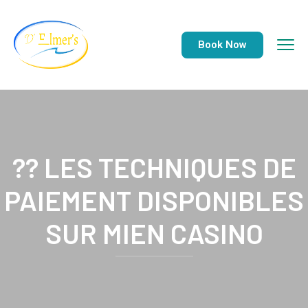
Book Now
?? LES TECHNIQUES DE
PAIEMENT DISPONIBLES
SUR MIEN CASINO