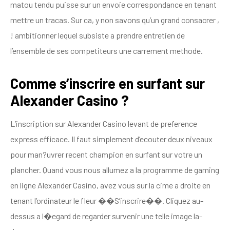
matou tendu puisse sur un envoie correspondance en tenant
mettre un tracas. Sur ca, y non savons qu’un grand consacrer ,
! ambitionner lequel subsiste a prendre entretien de
l’ensemble de ses competiteurs une carrement methode.
Comme s’inscrire en surfant sur
Alexander Casino ?
L’inscription sur Alexander Casino levant de preference
express efficace. Il faut simplement d’ecouter deux niveaux
pour man?uvrer recent champion en surfant sur votre un
plancher. Quand vous nous allumez a la programme de gaming
en ligne Alexander Casino, avez vous sur la cime a droite en
tenant l’ordinateur le fleur ��S’inscrire��. Cliquez au-
dessus a l�egard de regarder survenir une telle image la-