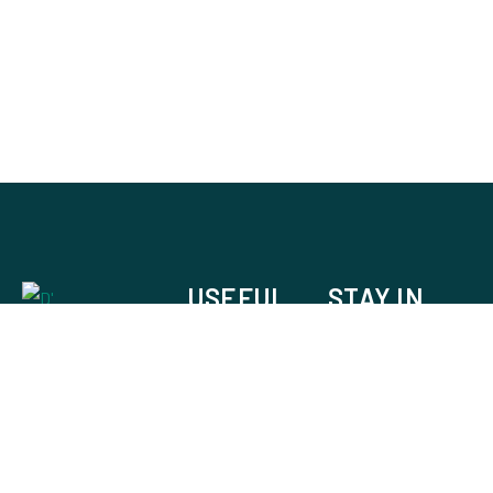
USEFUL
STAY IN
LINKS
TOUCH
Hotel.np001@gmai.com
Accomodation
[mc4wp_form
+84 0934
id="128"]
Dining