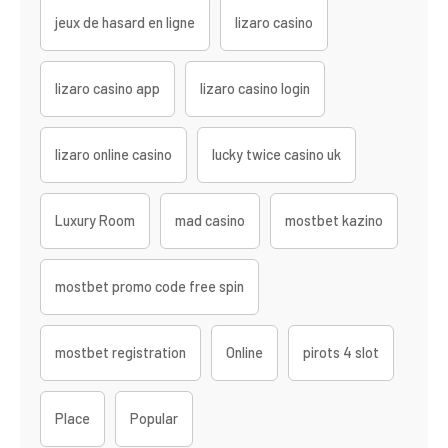
jeux de hasard en ligne
lizaro casino
lizaro casino app
lizaro casino login
lizaro online casino
lucky twice casino uk
Luxury Room
mad casino
mostbet kazino
mostbet promo code free spin
mostbet registration
Online
pirots 4 slot
Place
Popular