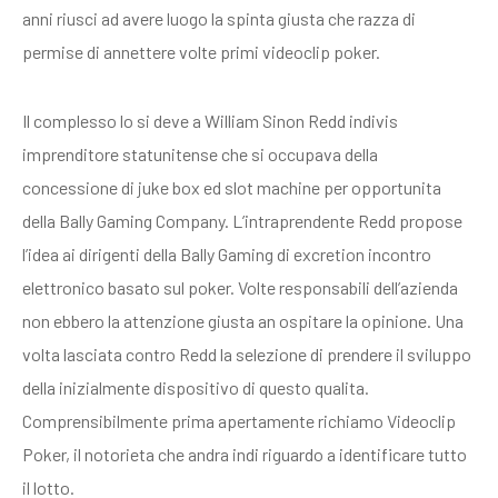
anni riusci ad avere luogo la spinta giusta che razza di
permise di annettere volte primi videoclip poker.
Il complesso lo si deve a William Sinon Redd indivis
imprenditore statunitense che si occupava della
concessione di juke box ed slot machine per opportunita
della Bally Gaming Company. L’intraprendente Redd propose
l’idea ai dirigenti della Bally Gaming di excretion incontro
elettronico basato sul poker. Volte responsabili dell’azienda
non ebbero la attenzione giusta an ospitare la opinione. Una
volta lasciata contro Redd la selezione di prendere il sviluppo
della inizialmente dispositivo di questo qualita.
Comprensibilmente prima apertamente richiamo Videoclip
Poker, il notorieta che andra indi riguardo a identificare tutto
il lotto.