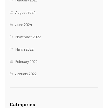
August 2024
June 2024
November 2022
March 2022
February 2022
January 2022
Categories