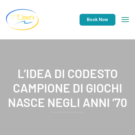
Book Now
L’IDEA DI CODESTO
CAMPIONE DI GIOCHI
NASCE NEGLI ANNI ’70