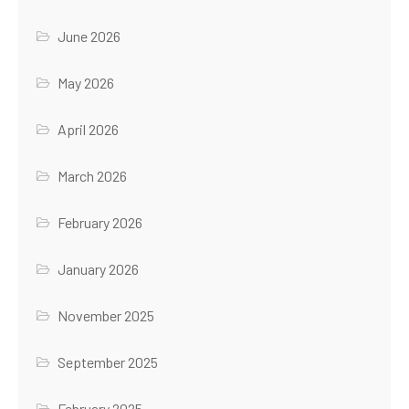
June 2026
May 2026
April 2026
March 2026
February 2026
January 2026
November 2025
September 2025
February 2025