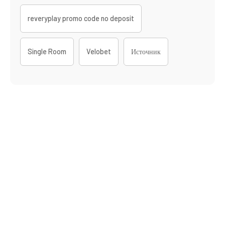
reveryplay promo code no deposit
Single Room
Velobet
Источник