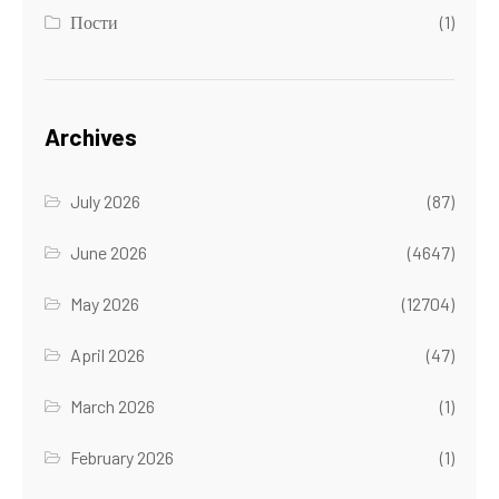
Пости
(1)
Archives
July 2026
(87)
June 2026
(4647)
May 2026
(12704)
April 2026
(47)
March 2026
(1)
February 2026
(1)