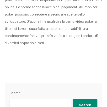
online. Le norme anche la laccio dei pagamenti dei monitor
poker possono correggere a segno alle scelte dello
sviluppatore. Giacche fine usufruire la demo video poker a
titolo di favore eucaristia a sistemazione addirittura
continuamente indivis proprio varieta di origine facciata di
divertirsi sopra soldi veri.
Search
Search