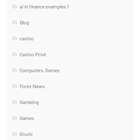
ai in finance examples 1
Blog
casino
Casino Privé
Computers, Games
Forex News
Gambling
Games
Giochi