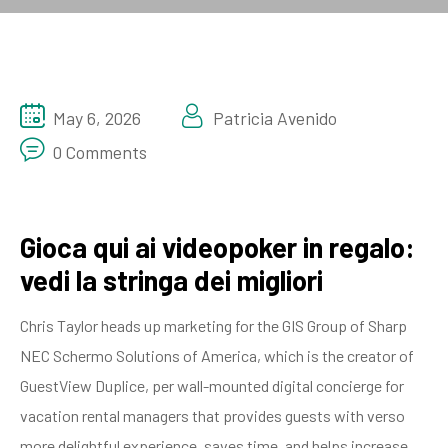
May 6, 2026
Patricia Avenido
0 Comments
Gioca qui ai videopoker in regalo:
vedi la stringa dei migliori
Chris Taylor heads up marketing for the GIS Group of Sharp
NEC Schermo Solutions of America, which is the creator of
GuestView Duplice, per wall-mounted digital concierge for
vacation rental managers that provides guests with verso
more delightful experience, saves time, and helps increase