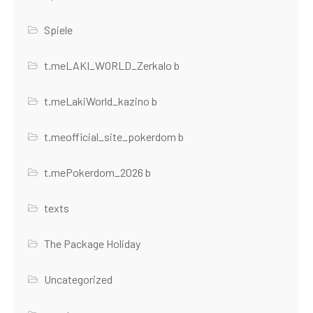
Spiele
t.meLAKI_WORLD_Zerkalo b
t.meLakiWorld_kazino b
t.meofficial_site_pokerdom b
t.mePokerdom_2026 b
texts
The Package Holiday
Uncategorized