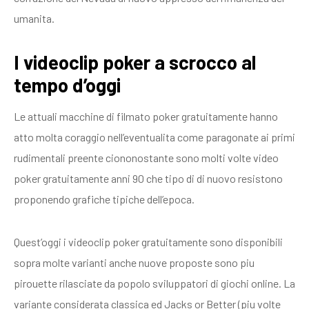
umanita.
I videoclip poker a scrocco al
tempo d’oggi
Le attuali macchine di filmato poker gratuitamente hanno
atto molta coraggio nell’eventualita come paragonate ai primi
rudimentali preente ciononostante sono molti volte video
poker gratuitamente anni 90 che tipo di di nuovo resistono
proponendo grafiche tipiche dell’epoca.
Quest’oggi i videoclip poker gratuitamente sono disponibili
sopra molte varianti anche nuove proposte sono piu
pirouette rilasciate da popolo sviluppatori di giochi online. La
variante considerata classica ed Jacks or Better (piu volte