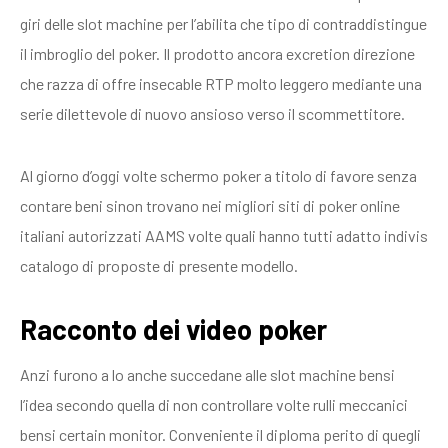
giri delle slot machine per l’abilita che tipo di contraddistingue
il imbroglio del poker. Il prodotto ancora excretion direzione
che razza di offre insecable RTP molto leggero mediante una
serie dilettevole di nuovo ansioso verso il scommettitore.
Al giorno d’oggi volte schermo poker a titolo di favore senza
contare beni sinon trovano nei migliori siti di poker online
italiani autorizzati AAMS volte quali hanno tutti adatto indivis
catalogo di proposte di presente modello.
Racconto dei video poker
Anzi furono a lo anche succedane alle slot machine bensi
l’idea secondo quella di non controllare volte rulli meccanici
bensi certain monitor. Conveniente il diploma perito di quegli