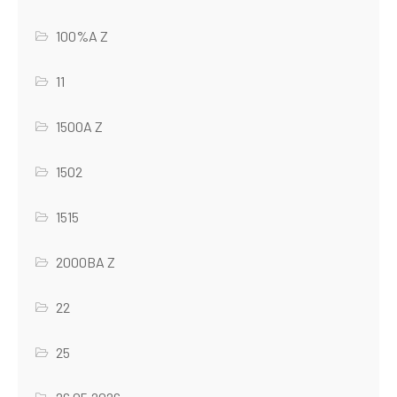
100%A Z
11
1500A Z
1502
1515
2000BA Z
22
25