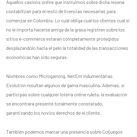
Aquellos casinos online que instruimos sobre dicha resena
contabilizan para el resto de licencias necesarias para
comenzar en Colombia. Lo cual obliga cual los clientes cual si
no le importa hacerse amiga de la grasa registren sobre los
sitios e-commerce estaran completamente protegidos
desplazandolo hacia el pelo la totalidad de las transacciones
economicas han sido seguras.
Nombres como Microgaming, NetEnt indumentarias
Evolution resultan algunos de gama masculina. Ademas, si
participas sobre cualquier loteria online ruleta, la evaluacion
se encontrara presente totalmente constatado,
garantizando los novios derechos de el cliente.
Tambien podemos marcar una presencia sobre Coljuegos