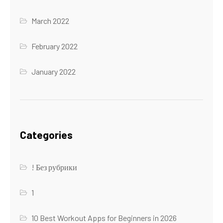
March 2022
February 2022
January 2022
Categories
! Без рубрики
1
10 Best Workout Apps for Beginners in 2026