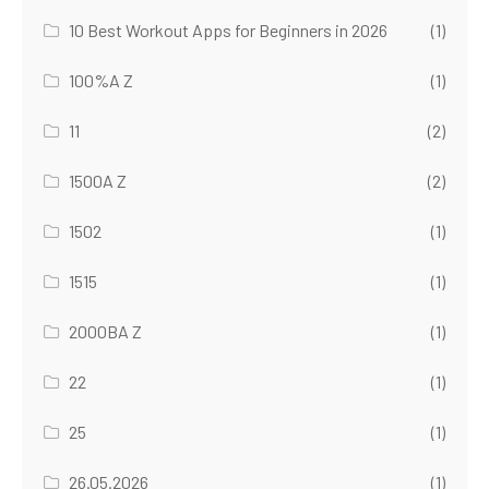
10 Best Workout Apps for Beginners in 2026
(1)
100%A Z
(1)
11
(2)
1500A Z
(2)
1502
(1)
1515
(1)
2000BA Z
(1)
22
(1)
25
(1)
26.05.2026
(1)