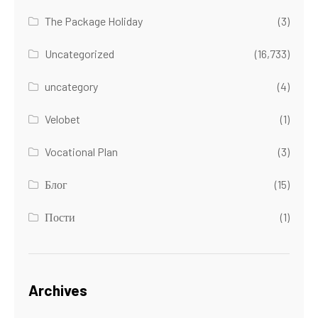
The Package Holiday
(3)
Uncategorized
(16,733)
uncategory
(4)
Velobet
(1)
Vocational Plan
(3)
Блог
(15)
Пости
(1)
Archives