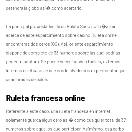
detendra la globo asi� como acertarlo.
La principal propiedades de su Ruleta Saco podri�a ser
acerca de este esparcimiento sobre casino Ruleta online
encontraras dos ceros (00). Asi, oriente esparcimiento
dispone de completo de 38 numeros sobre las cual podrias
poner tu postura. Se puede hacer jugadas faciles, externas,
internas en el caso de que nos lo olvidemos experimentar que
usan tiradas de balde.
Ruleta francesa online
Referente a este caso, una ruleta francesa en internet
solamente guarda algun cero asi� como cualquier total de 37
numeros sobre aquellos que participar. Asimismo, esa garbo