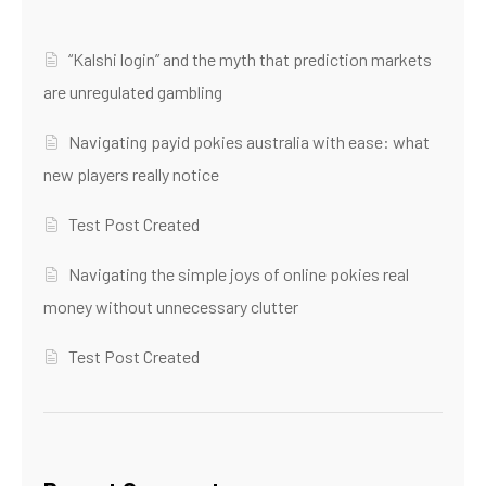
“Kalshi login” and the myth that prediction markets
are unregulated gambling
Navigating payid pokies australia with ease: what
new players really notice
Test Post Created
Navigating the simple joys of online pokies real
money without unnecessary clutter
Test Post Created