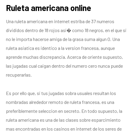
Ruleta americana online
Una ruleta americana en internet estriba de 37 numeros
divididos dentro de 18 rojos asi� como 18 negros, en el que si
no le importa hacerse amiga de la grasa suma algun 0. Una
ruleta asiatica es identico a la version francesa, aunque
aprende muchas discrepancia. Acerca de oriente supuesto,
las jugadas cual caigan dentro del numero cero nunca puede
recuperarlas.
Es por ello que, si tus jugadas sobra usuales resultan los
nombradas alrededor remoto de ruleta francesa, es una
preferiblemente seleccion en secreto. En todo supuesto, la
ruleta americana es una de las clases sobre esparcimiento
mas encontradas en los casinos en internet de los seres de