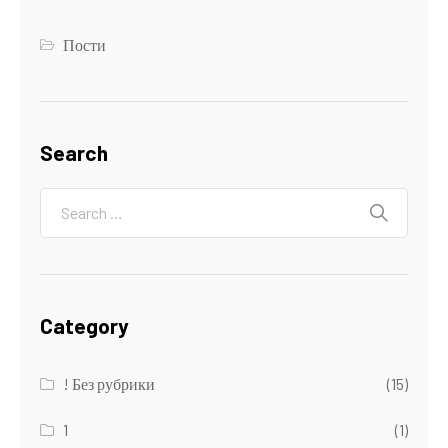
Пости
Search
Category
! Без рубрики
(15)
1
(1)