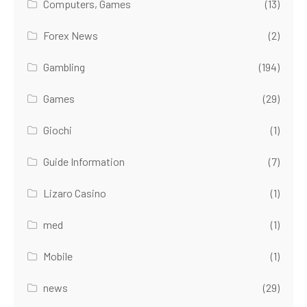
Computers, Games
(13)
Forex News
(2)
Gambling
(194)
Games
(29)
Giochi
(1)
Guide Information
(7)
Lizaro Casino
(1)
med
(1)
Mobile
(1)
news
(29)