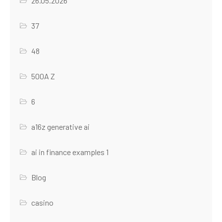
26.05.2026
37
48
500A Z
6
a16z generative ai
ai in finance examples 1
Blog
casino