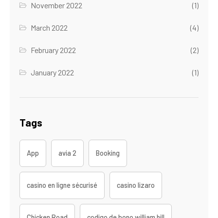
November 2022
(1)
March 2022
(4)
February 2022
(2)
January 2022
(1)
Tags
App
avia 2
Booking
casino en ligne sécurisé
casino lizaro
Chicken Road
codigo de bono william hill