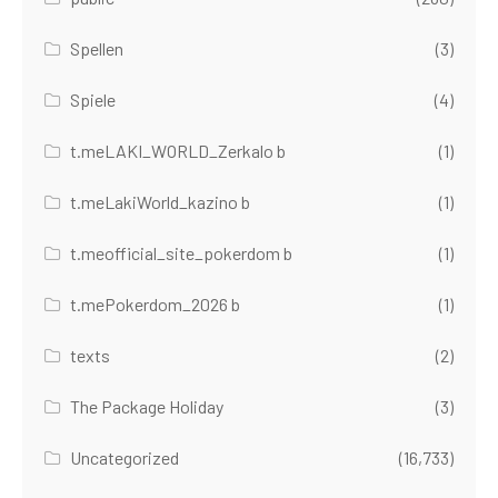
Spellen
(3)
Spiele
(4)
t.meLAKI_WORLD_Zerkalo b
(1)
t.meLakiWorld_kazino b
(1)
t.meofficial_site_pokerdom b
(1)
t.mePokerdom_2026 b
(1)
texts
(2)
The Package Holiday
(3)
Uncategorized
(16,733)