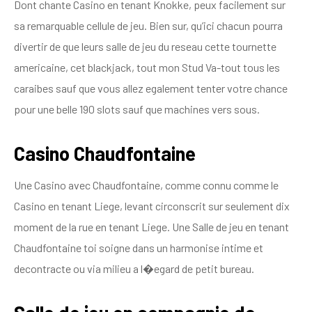
Dont chante Casino en tenant Knokke, peux facilement sur
sa remarquable cellule de jeu. Bien sur, qu’ici chacun pourra
divertir de que leurs salle de jeu du reseau cette tournette
americaine, cet blackjack, tout mon Stud Va-tout tous les
caraibes sauf que vous allez egalement tenter votre chance
pour une belle 190 slots sauf que machines vers sous.
Casino Chaudfontaine
Une Casino avec Chaudfontaine, comme connu comme le
Casino en tenant Liege, levant circonscrit sur seulement dix
moment de la rue en tenant Liege. Une Salle de jeu en tenant
Chaudfontaine toi soigne dans un harmonise intime et
decontracte ou via milieu a l�egard de petit bureau.