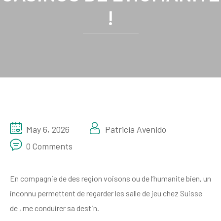
!
May 6, 2026
Patricia Avenido
0 Comments
En compagnie de des region voisons ou de l’humanite bien, un
inconnu permettent de regarder les salle de jeu chez Suisse
de , me conduirer sa destin.