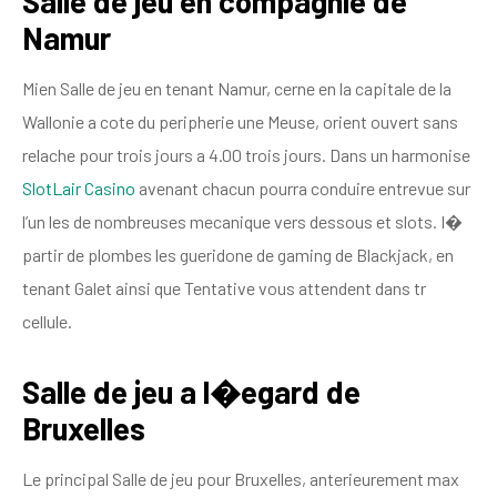
Salle de jeu en compagnie de
Namur
Mien Salle de jeu en tenant Namur, cerne en la capitale de la
Wallonie a cote du peripherie une Meuse, orient ouvert sans
relache pour trois jours a 4.00 trois jours. Dans un harmonise
SlotLair Casino
avenant chacun pourra conduire entrevue sur
l’un les de nombreuses mecanique vers dessous et slots. I�
partir de plombes les gueridone de gaming de Blackjack, en
tenant Galet ainsi que Tentative vous attendent dans tr
cellule.
Salle de jeu a l�egard de
Bruxelles
Le principal Salle de jeu pour Bruxelles, anterieurement max