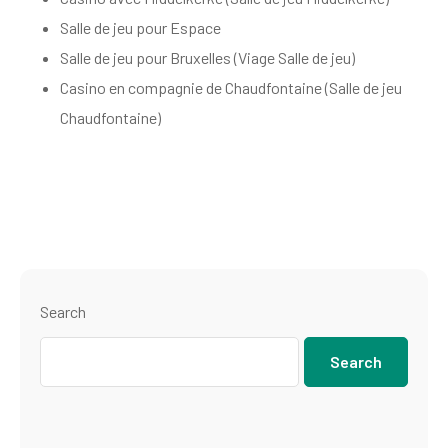
Salle de jeu pour Espace
Salle de jeu pour Bruxelles (Viage Salle de jeu)
Casino en compagnie de Chaudfontaine (Salle de jeu
Chaudfontaine)
Search
Search