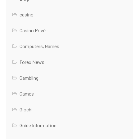
casino
Casino Privé
Computers, Games
Forex News
Gambling
Games
Giochi
Guide Information