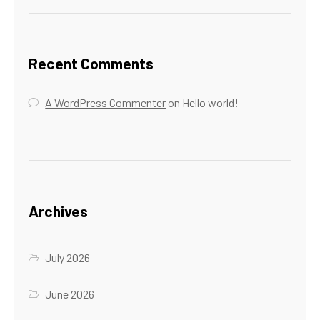
Recent Comments
A WordPress Commenter
on
Hello world!
Archives
July 2026
June 2026