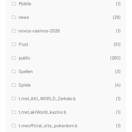
Mobile
(1)
news
(29)
novos-casinos-2026
(1)
Post
(51)
public
(260)
Spellen
(3)
Spiele
(4)
t.meLAKI_WORLD_Zerkalo b
(1)
t.meLakiWorld_kazino b
(1)
t.meofficial_site_pokerdom b
(1)