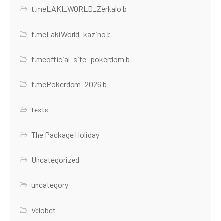
t.meLAKI_WORLD_Zerkalo b
t.meLakiWorld_kazino b
t.meofficial_site_pokerdom b
t.mePokerdom_2026 b
texts
The Package Holiday
Uncategorized
uncategory
Velobet