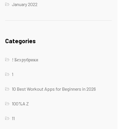
January 2022
Categories
! Без рубрики
1
10 Best Workout Apps for Beginners in 2026
100%A Z
11