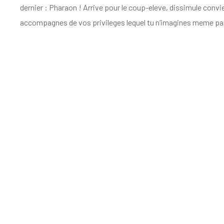
dernier : Pharaon ! Arrive pour le coup-eleve, dissimule conv
accompagnes de vos privileges lequel tu n’imagines meme pa