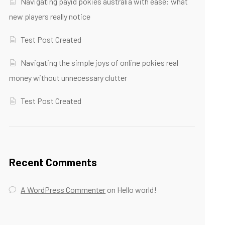
Navigating payid pokies australia with ease: what
new players really notice
Test Post Created
Navigating the simple joys of online pokies real
money without unnecessary clutter
Test Post Created
Recent Comments
A WordPress Commenter
on
Hello world!