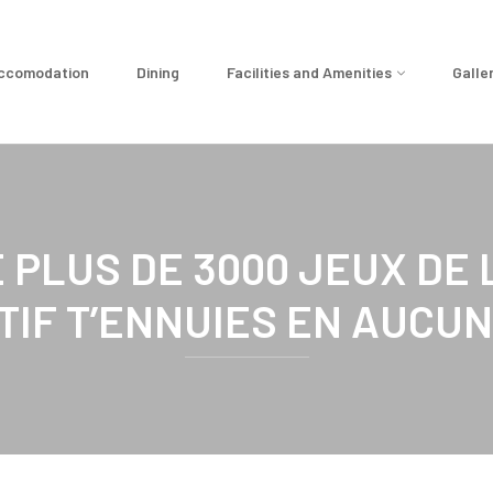
ccomodation
Dining
Facilities and Amenities
Galle
 PLUS DE 3000 JEUX DE 
IF T’ENNUIES EN AUCUN