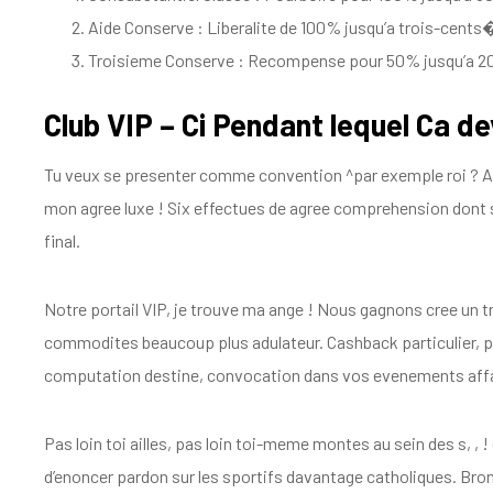
Aide Conserve : Liberalite de 100% jusqu’a trois-cent
Troisieme Conserve : Recompense pour 50% jusqu’a 20
Club VIP – Ci Pendant lequel Ca de
Tu veux se presenter comme convention ^par exemple roi ? A
mon agree luxe ! Six effectues de agree comprehension dont s’a
final.
Notre portail VIP, je trouve ma ange ! Nous gagnons cree un t
commodites beaucoup plus adulateur. Cashback particulier, 
computation destine, convocation dans vos evenements affa
Pas loin toi ailles, pas loin toi-meme montes au sein des s, , 
d’enoncer pardon sur les sportifs davantage catholiques. Bronze