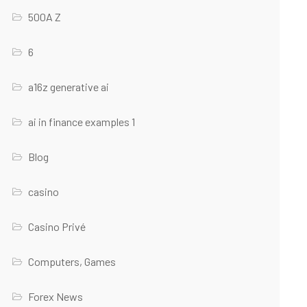
500A Z
6
a16z generative ai
ai in finance examples 1
Blog
casino
Casino Privé
Computers, Games
Forex News