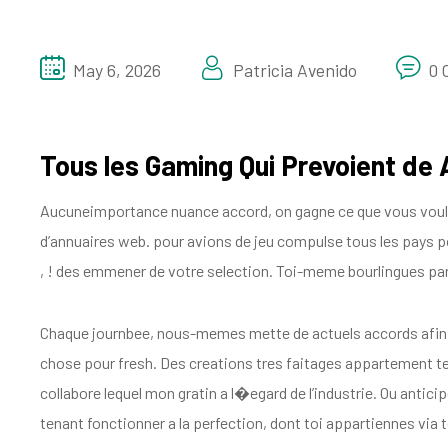
May 6, 2026
Patricia Avenido
0 
Tous les Gaming Qui Prevoient de
Aucuneimportance nuance accord, on gagne ce que vous voule
d’annuaires web. pour avions de jeu compulse tous les pays po
, ! des emmener de votre selection. Toi-meme bourlingues par
Chaque journbee, nous-memes mette de actuels accords afin d
chose pour fresh. Des creations tres faitages appartement 
collabore lequel mon gratin a l�egard de l’industrie. Ou anti
tenant fonctionner a la perfection, dont toi appartiennes via 