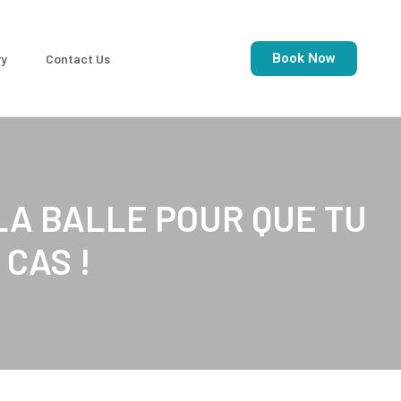
Book Now
ry
Contact Us
LA BALLE POUR QUE TU
 CAS !