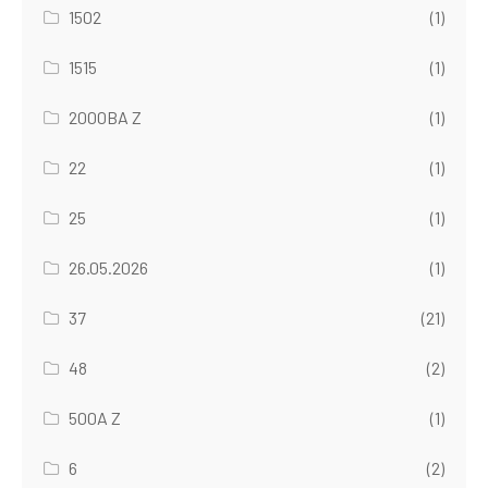
1502
(1)
1515
(1)
2000BA Z
(1)
22
(1)
25
(1)
26.05.2026
(1)
37
(21)
48
(2)
500A Z
(1)
6
(2)