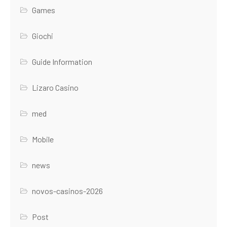
Games
Giochi
Guide Information
Lizaro Casino
med
Mobile
news
novos-casinos-2026
Post