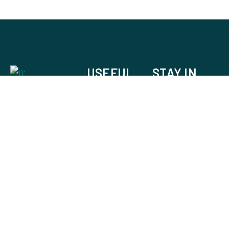
USEFUL
STAY IN
LINKS
TOUCH
Hotel.np001@gmai.com
Accomodation
[mc4wp_form
+84 0934
id="128"]
Dining
425 031
Facilities and
497
Amenities
Evergeen
Rd.
Gallery
Roseville,