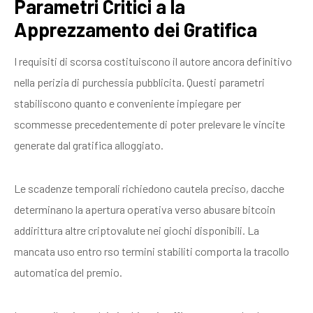
Parametri Critici a la
Apprezzamento dei Gratifica
I requisiti di scorsa costituiscono il autore ancora definitivo
nella perizia di purchessia pubblicita. Questi parametri
stabiliscono quanto e conveniente impiegare per
scommesse precedentemente di poter prelevare le vincite
generate dal gratifica alloggiato.
Le scadenze temporali richiedono cautela preciso, dacche
determinano la apertura operativa verso abusare bitcoin
addirittura altre criptovalute nei giochi disponibili. La
mancata uso entro rso termini stabiliti comporta la tracollo
automatica del premio.