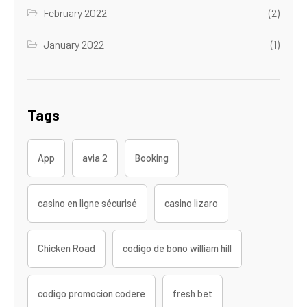
February 2022
(2)
January 2022
(1)
Tags
App
avia 2
Booking
casino en ligne sécurisé
casino lizaro
Chicken Road
codigo de bono william hill
codigo promocion codere
fresh bet