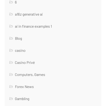
6
a16z generative ai
ai in finance examples 1
Blog
casino
Casino Privé
Computers, Games
Forex News
Gambling