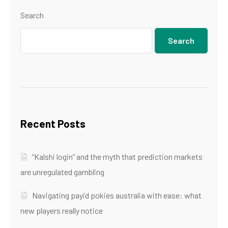
Search
Search
Recent Posts
“Kalshi login” and the myth that prediction markets
are unregulated gambling
Navigating payid pokies australia with ease: what
new players really notice