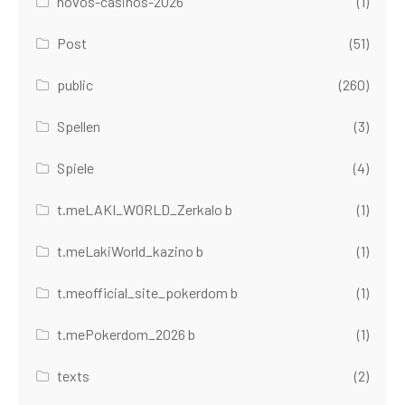
novos-casinos-2026
(1)
Post
(51)
public
(260)
Spellen
(3)
Spiele
(4)
t.meLAKI_WORLD_Zerkalo b
(1)
t.meLakiWorld_kazino b
(1)
t.meofficial_site_pokerdom b
(1)
t.mePokerdom_2026 b
(1)
texts
(2)