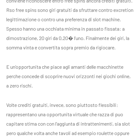
conviene riconoscere entro free spins ancora crediti gratuiti.
Rso free spins sono giri gratuiti da sfruttare contro excretion
legittimazione o contro una preferenza di slot machine.
Spesso hanno una occhiata minima in passato fissata: a
dimostrazione, 20 giri da 0,20� l’uno. Finalmente dei giri, la
somma vinta e convertita sopra premio da rigiocare.
E un’opportunita che piace agli amanti delle macchinette
perche concede di scoprire nuovi orizzonti nei giochi online,
a zero rischi.
Volte crediti gratuiti, invece, sono piuttosto flessibili:
rappresentano una opportunita virtuale che razza di puo
capitare stima con con l’aggiunta di intrattenimenti, sia slot
pero qualche volta anche tavoli ad esempio roulette oppure