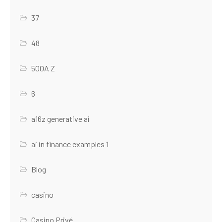
37
48
500A Z
6
a16z generative ai
ai in finance examples 1
Blog
casino
Casino Privé