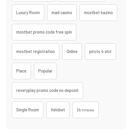
Luxury Room
mad casino
mostbet kazino
mostbet promo code free spin
mostbet registration
Online
pirots 4 slot
Place
Popular
reveryplay promo code no deposit
Single Room
Velobet
Источник