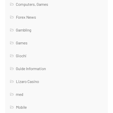
Computers, Games
Forex News
Gambling
Games
Giochi
Guide Information
Lizaro Casino
med
Mobile