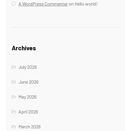
A WordPress Commenter
on
Hello world!
Archives
July 2026
June 2026
May 2026
April 2026
March 2026