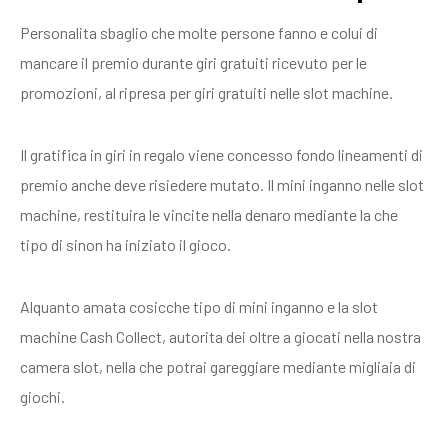
Personalita sbaglio che molte persone fanno e colui di
mancare il premio durante giri gratuiti ricevuto per le
promozioni, al ripresa per giri gratuiti nelle slot machine.
Il gratifica in giri in regalo viene concesso fondo lineamenti di
premio anche deve risiedere mutato. Il mini inganno nelle slot
machine, restituira le vincite nella denaro mediante la che
tipo di sinon ha iniziato il gioco.
Alquanto amata cosicche tipo di mini inganno e la slot
machine Cash Collect, autorita dei oltre a giocati nella nostra
camera slot, nella che potrai gareggiare mediante migliaia di
giochi.