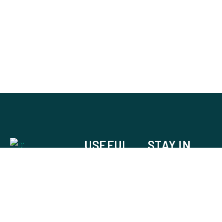
USEFUL
STAY IN
LINKS
TOUCH
Hotel.np001@gmai.com
Accomodation
[mc4wp_form
+84 0934
id="128"]