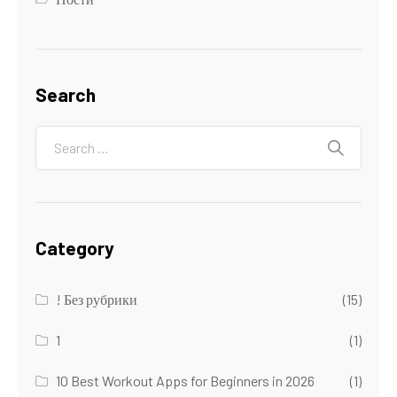
Search
Category
! Без рубрики
(15)
1
(1)
10 Best Workout Apps for Beginners in 2026
(1)