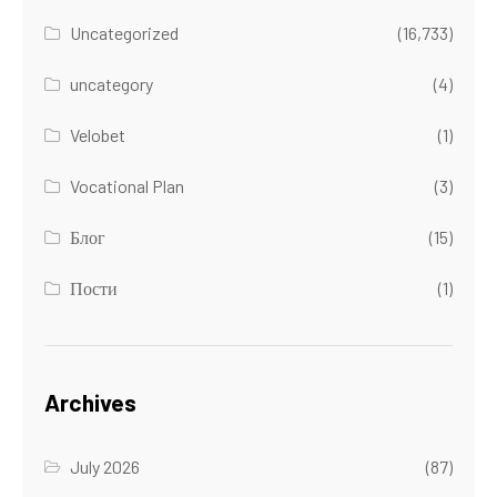
Uncategorized
(16,733)
uncategory
(4)
Velobet
(1)
Vocational Plan
(3)
Блог
(15)
Пости
(1)
Archives
July 2026
(87)