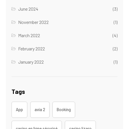
June 2024
(3)
November 2022
(1)
March 2022
(4)
February 2022
(2)
January 2022
(1)
Tags
App
avia 2
Booking
casino en ligne sécurisé
casino lizaro