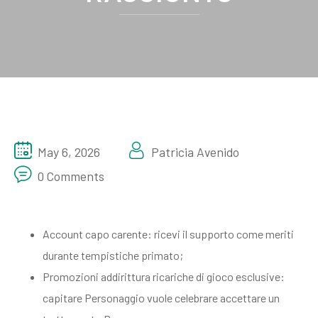
May 6, 2026
Patricia Avenido
0 Comments
Account capo carente: ricevi il supporto come meriti
durante tempistiche primato;
Promozioni addirittura ricariche di gioco esclusive:
capitare Personaggio vuole celebrare accettare un