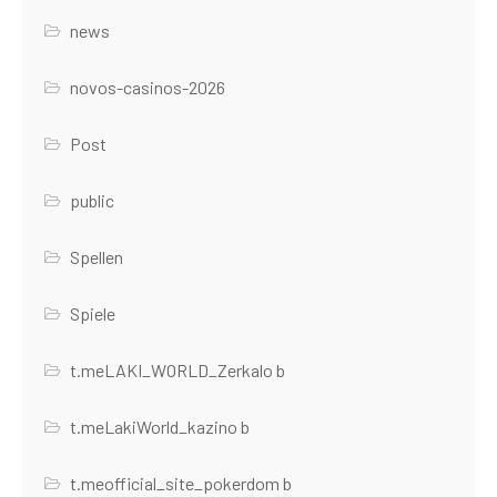
news
novos-casinos-2026
Post
public
Spellen
Spiele
t.meLAKI_WORLD_Zerkalo b
t.meLakiWorld_kazino b
t.meofficial_site_pokerdom b