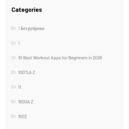
Categories
! Без рубрики
1
10 Best Workout Apps for Beginners in 2026
100%A Z
11
1500A Z
1502