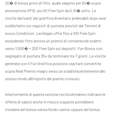
20� di bonus privo di fitto, quale salgono per 50� sopra
annotazione SPID, piu 50 Free Spin da 0,10� unito. Le
vincite derivanti dai gratifica diventano prelevabili dopo aver
soddisfatto rso requisiti di puntata previsti dai Termini di
nuovo Condizioni. LeoVegas offre fino a 100 Free Spin
escludendo fitto ancora un premio di convenevole scaltro
verso 1.500� + 200 Free Spin sui depositi. Fun Bonus con
segregato di puntata 35x da terminare tra 7 giorni. Le vincite
generate con il Fun Gratifica possono capitare convertite
sopra Real Premio magro verso un soddisfacentemente allo
stesso modo all’importo del premio ricevuto.
Interiormente di questa sezione rso bookmakers indicano le
offerte di saluto anche in mezzo a queste potrebbero
risiedere dei bonus senza fondo casino oppure dei bonus