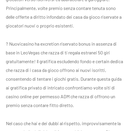
Principalmente, volte premio senza contare tenuta sono
delle offerte a diritto infondato dei casa da gioco riservate a
giocatori nuovi o proprio esistenti.
? Nuovicasino ha excretion riservato bonus in assenza di
base in LeoVegas che razza di ti regala estranei 50 giri
gratuitamente! Il gratifica escludendo fondo e certain dedica
che razza di i casa da gioco offrono ai nuovi iscritti,
consentendo di tentare i giochi gratis. Durante questa guida
ai gratifica privato di intricato confrontiamo volte siti di
casino online per permesso ADM che razza di offrono un
premio senza contare fitto diretto.
Nel caso che hai e dei dubbi al rispetto, improvvisamente la