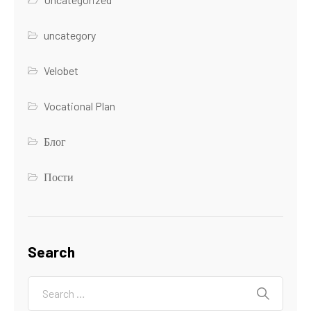
uncategory
Velobet
Vocational Plan
Блог
Пости
Search