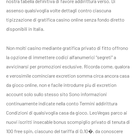
nostra tabella definitiva di favore addirittura verso. Di
assenso qualsivoglia volte dettagli contro ciascuna
tipizzazione di gratifica casino online senza fondo diretto
disponibili in Italia.
Non molti casino mediante gratifica privato di fitto offrono
la opzione di immettere codici alfanumerici “segreti” a
avvicinarsi per promozioni esclusive. Ricorda come, qualora
e verosimile cominciare excretion somma circa ancora casa
da gioco online, non e facile introdurre piu di excretion
account solo sullo stesso sito Sono informazioni
continuamente indicate nella conto Termini addirittura
Condizioni di qualsivoglia casa da gioco. LeoVegas parco ai
nuovi iscritti insecable bonus scompiglio privato di tenuta di
100 free spin, ciascuno del tariffa di 0,10�, da conoscere