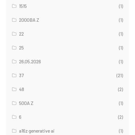
1515
(1)
2000BA Z
(1)
22
(1)
25
(1)
26.05.2026
(1)
37
(21)
48
(2)
500A Z
(1)
6
(2)
a16z generative ai
(1)