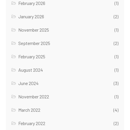
February 2026
(1)
January 2026
(2)
November 2025
(1)
September 2025
(2)
February 2025
(1)
August 2024
(1)
June 2024
(3)
November 2022
(1)
March 2022
(4)
February 2022
(2)