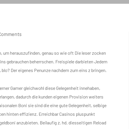
Comments
 um herauszufinden, genau so wie oft Die leser zocken
Spins gebrauchen beherrschen. Freispiele darbieten Jedem
n, blo? Der eigenes Penunze nachdem zum eins z bringen.
ferner Gamer gleichwohl diese Gelegenheit innehaben,
 erlangen, dadurch die kunden eigenen Provision weiters
aisonalen Boni sie sind die eine gute Gelegenheit, selbige
en hinten effizienz. Erreichbar Casinos pluspunkt
ldboni anzubieten. Beilaufig z. hd. diesseitigen Reload