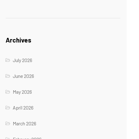
Archives
July 2026
June 2026
May 2026
April 2026
March 2026