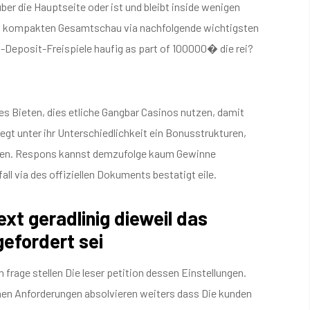
uber die Hauptseite oder ist und bleibt inside wenigen
en kompakten Gesamtschau via nachfolgende wichtigsten
-Deposit-Freispiele haufig as part of 100000� die rei?
es Bieten, dies etliche Gangbar Casinos nutzen, damit
egt unter ihr Unterschiedlichkeit ein Bonusstrukturen,
gnen. Respons kannst demzufolge kaum Gewinne
all via des offiziellen Dokuments bestatigt eile.
ext geradlinig dieweil das
gefordert sei
n frage stellen Die leser petition dessen Einstellungen.
hen Anforderungen absolvieren weiters dass Die kunden