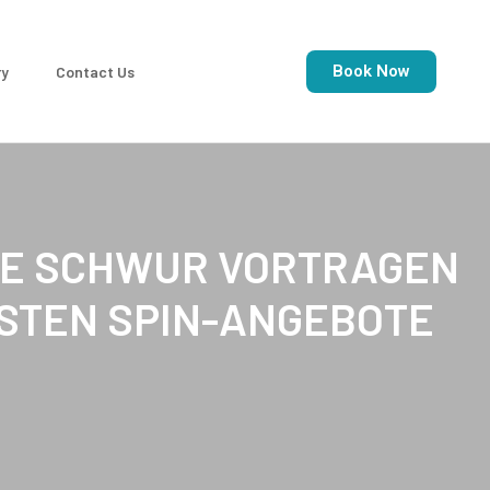
Book Now
ry
Contact Us
RME SCHWUR VORTRAGEN
STEN SPIN-ANGEBOTE