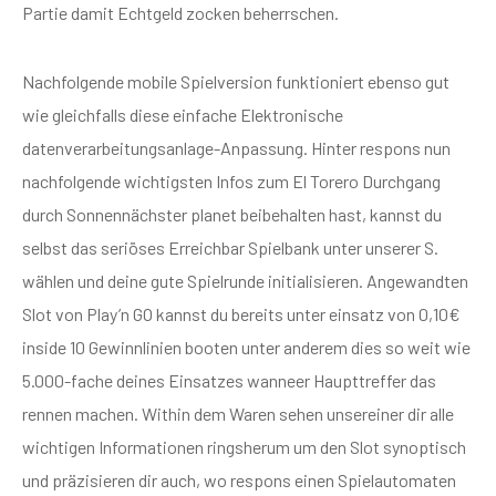
Partie damit Echtgeld zocken beherrschen.
Nachfolgende mobile Spielversion funktioniert ebenso gut
wie gleichfalls diese einfache Elektronische
datenverarbeitungsanlage-Anpassung. Hinter respons nun
nachfolgende wichtigsten Infos zum El Torero Durchgang
durch Sonnennächster planet beibehalten hast, kannst du
selbst das seriöses Erreichbar Spielbank unter unserer S.
wählen und deine gute Spielrunde initialisieren. Angewandten
Slot von Play’n GO kannst du bereits unter einsatz von 0,10€
inside 10 Gewinnlinien booten unter anderem dies so weit wie
5.000-fache deines Einsatzes wanneer Haupttreffer das
rennen machen. Within dem Waren sehen unsereiner dir alle
wichtigen Informationen ringsherum um den Slot synoptisch
und präzisieren dir auch, wo respons einen Spielautomaten