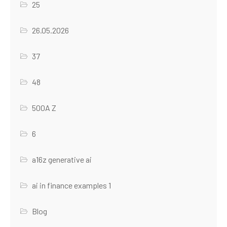
25
26.05.2026
37
48
500A Z
6
a16z generative ai
ai in finance examples 1
Blog