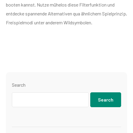
booten kannst. Nutze mühelos diese Filterfunktion und
entdecke spannende Alternativen qua ähnlichem Spielprinzip,
Freispielmodi unter anderem Wildsymbolen.
Search
Search