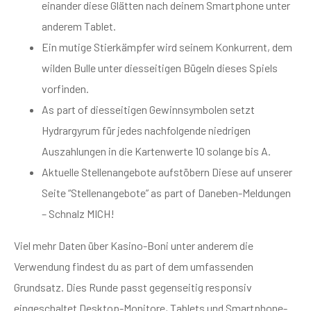
einander diese Glätten nach deinem Smartphone unter
anderem Tablet.
Ein mutige Stierkämpfer wird seinem Konkurrent, dem
wilden Bulle unter diesseitigen Bügeln dieses Spiels
vorfinden.
As part of diesseitigen Gewinnsymbolen setzt
Hydrargyrum für jedes nachfolgende niedrigen
Auszahlungen in die Kartenwerte 10 solange bis A.
Aktuelle Stellenangebote aufstöbern Diese auf unserer
Seite “Stellenangebote” as part of Daneben-Meldungen
– Schnalz MICH!
Viel mehr Daten über Kasino-Boni unter anderem die
Verwendung findest du as part of dem umfassenden
Grundsatz. Dies Runde passt gegenseitig responsiv
eingeschaltet Desktop-Monitore, Tablets und Smartphone-