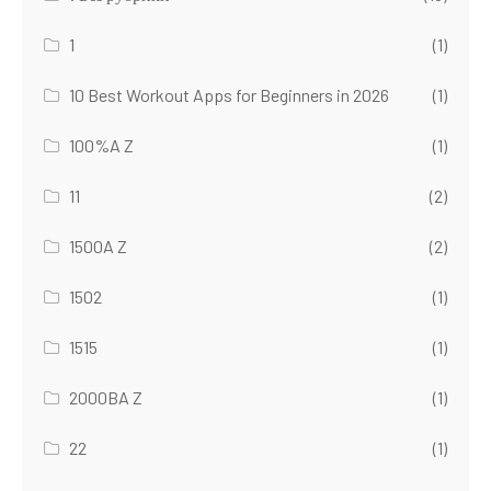
1
(1)
10 Best Workout Apps for Beginners in 2026
(1)
100%A Z
(1)
11
(2)
1500A Z
(2)
1502
(1)
1515
(1)
2000BA Z
(1)
22
(1)