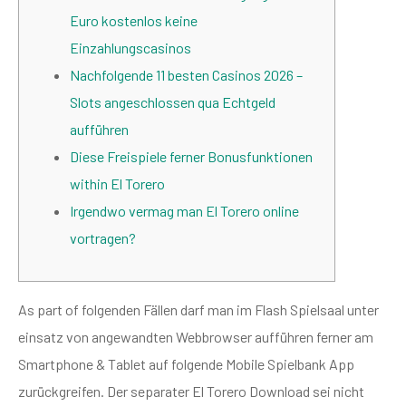
Euro kostenlos keine
Einzahlungscasinos
Nachfolgende 11 besten Casinos 2026 –
Slots angeschlossen qua Echtgeld
aufführen
Diese Freispiele ferner Bonusfunktionen
within El Torero
Irgendwo vermag man El Torero online
vortragen?
As part of folgenden Fällen darf man im Flash Spielsaal unter
einsatz von angewandten Webbrowser aufführen ferner am
Smartphone & Tablet auf folgende Mobile Spielbank App
zurückgreifen. Der separater El Torero Download sei nicht