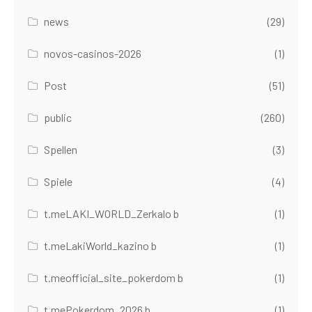
news
(29)
novos-casinos-2026
(1)
Post
(51)
public
(260)
Spellen
(3)
Spiele
(4)
t.meLAKI_WORLD_Zerkalo b
(1)
t.meLakiWorld_kazino b
(1)
t.meofficial_site_pokerdom b
(1)
t.mePokerdom_2026 b
(1)