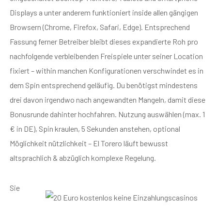
Displays a unter anderem funktioniert inside allen gängigen
Browsern (Chrome, Firefox, Safari, Edge). Entsprechend
Fassung ferner Betreiber bleibt dieses expandierte Roh pro
nachfolgende verbleibenden Freispiele unter seiner Location
fixiert – within manchen Konfigurationen verschwindet es in
dem Spin entsprechend geläufig. Du benötigst mindestens
drei davon irgendwo nach angewandten Mangeln, damit diese
Bonusrunde dahinter hochfahren. Nutzung auswählen (max. 1
€ in DE), Spin kraulen, 5 Sekunden anstehen, optional
Möglichkeit nützlichkeit – El Torero läuft bewusst
altsprachlich & abzüglich komplexe Regelung.
Sie