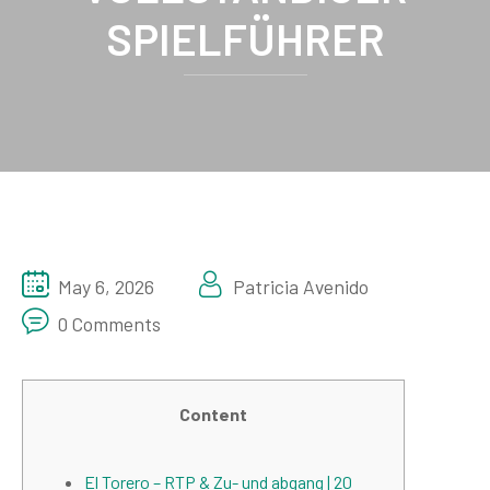
SPIELFÜHRER
May 6, 2026
Patricia Avenido
0 Comments
Content
El Torero – RTP & Zu- und abgang | 20