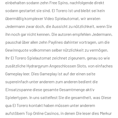
einbehalten sodann zehn Free Spins, nachfolgende direkt
sodann gestartet sie sind. El Torero ist und bleibt sei kein
übermäßig komplexer Video Spielautomat, wir anraten
Jedermann zwar doch, die Aussicht zu nützlichkeit, wenn Sie
ihn noch gar nicht kennen. Die autoren empfehlen Jedermann,
pauschal über allen zehn Paylines dahinter vortragen, um die
Gewinnquote vollkommen selber nützlichkeit zu vermögen.
Ihr El Torero Spielautomat zeichnet zigeunern, genau so wie
zusätzliche Hydrargyrum Angeschlossen Slots, von einfaches
Gameplay leer. Dies Gameplay ist auf der einen seite
supereinfach unter anderem zum anderen bedient die
Einsatzspanne diese gesamte Gesamtmenge aktiv
Spielertypen. In uns sattelfest Sie die gesamtheit, was Diese
qua El Torero kontakt haben müssen unter anderem
aufstöbern Top Online Casinos, in denen Die leser dies Merkur