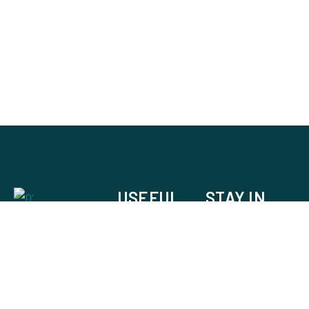
USEFUL
STAY IN
LINKS
TOUCH
Hotel.np001@gmai.com
Accomodation
[mc4wp_form
+84 0934
id="128"]