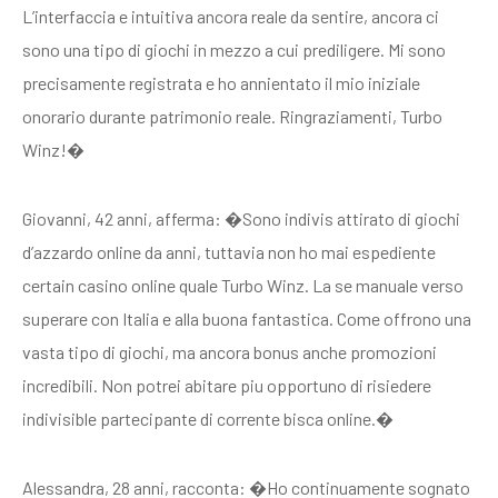
L’interfaccia e intuitiva ancora reale da sentire, ancora ci
sono una tipo di giochi in mezzo a cui prediligere. Mi sono
precisamente registrata e ho annientato il mio iniziale
onorario durante patrimonio reale. Ringraziamenti, Turbo
Winz!�
Giovanni, 42 anni, afferma: �Sono indivis attirato di giochi
d’azzardo online da anni, tuttavia non ho mai espediente
certain casino online quale Turbo Winz. La se manuale verso
superare con Italia e alla buona fantastica. Come offrono una
vasta tipo di giochi, ma ancora bonus anche promozioni
incredibili. Non potrei abitare piu opportuno di risiedere
indivisible partecipante di corrente bisca online.�
Alessandra, 28 anni, racconta: �Ho continuamente sognato