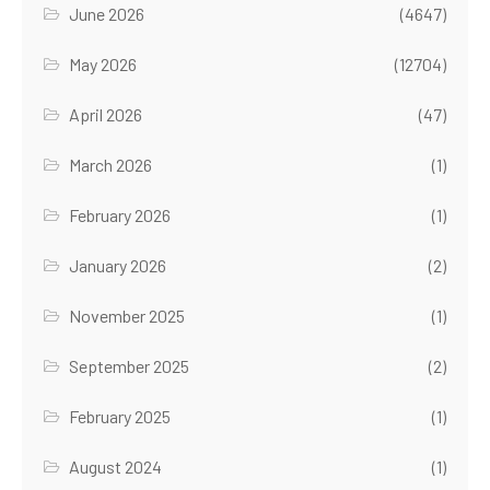
June 2026
(4647)
May 2026
(12704)
April 2026
(47)
March 2026
(1)
February 2026
(1)
January 2026
(2)
November 2025
(1)
September 2025
(2)
February 2025
(1)
August 2024
(1)