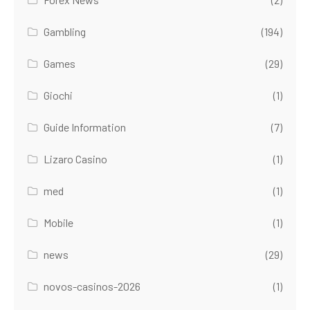
Gambling
(194)
Games
(29)
Giochi
(1)
Guide Information
(7)
Lizaro Casino
(1)
med
(1)
Mobile
(1)
news
(29)
novos-casinos-2026
(1)