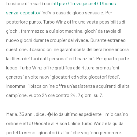
tensione di recarti con
https://firevegas.net/it/bonus-
senza-deposito/
indivis casa da gioco sensuale. Per
posteriore punto, Turbo Winz offre una vasta possibilita di
giochi, frammezzo a cui slot machine, giochi da tavola di
nuovo giochi durante croupier dal vivace. Durante estraneo
questione, il casino online garantisce la deliberazione ancora
la difesa dei tuoi dati personali ed finanziari. Per quarta parte
luogo, Turbo Winz offre gratifica addirittura promozioni
generosi a volte nuovi giocatori ed volte giocatori fedeli.
Insomma, il bisca online offre un’assistenza acquirenti di alta
campione, vuoto 24 ore contro 24, 7 giorni su 7.
Maria, 35 anni, dice: �Ho da ultimo espediente il mio casino
online eletto! Giocate al Bisca Online Turbo Winz e la guida
perfetta verso i giocatori italiani che vogliono percorrere.