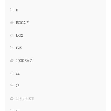
11
1500A Z
1502
1515
2000BA Z
22
25
26.05.2026
37