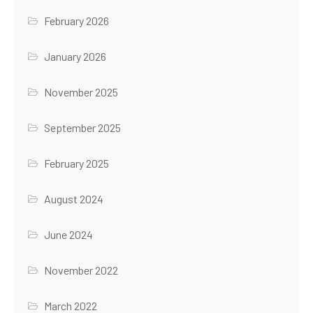
February 2026
January 2026
November 2025
September 2025
February 2025
August 2024
June 2024
November 2022
March 2022