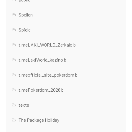
Spellen
Spiele
t.meLAKI_WORLD_Zerkalo b
t.meLakiWorld_kazino b
t.meofficial_site_pokerdom b
t.mePokerdom_2026 b
texts
The Package Holiday