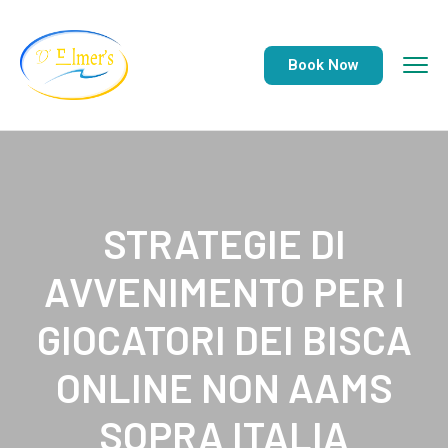
Book Now
STRATEGIE DI
AVVENIMENTO PER I
GIOCATORI DEI BISCA
ONLINE NON AAMS
SOPRA ITALIA