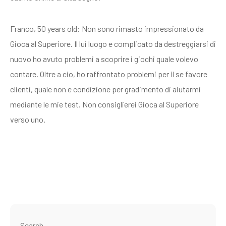
Franco, 50 years old: Non sono rimasto impressionato da
Gioca al Superiore. Il lui luogo e complicato da destreggiarsi di
nuovo ho avuto problemi a scoprire i giochi quale volevo
contare. Oltre a cio, ho raffrontato problemi per il se favore
clienti, quale non e condizione per gradimento di aiutarmi
mediante le mie test. Non consiglierei Gioca al Superiore
verso uno.
Search