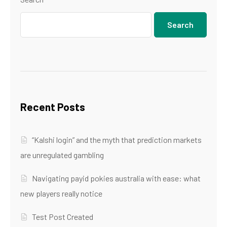
Search
Recent Posts
“Kalshi login” and the myth that prediction markets
are unregulated gambling
Navigating payid pokies australia with ease: what
new players really notice
Test Post Created