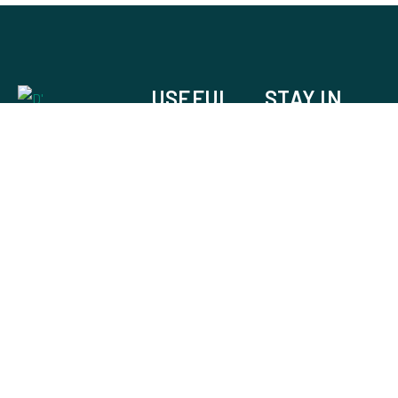
USEFUL
STAY IN
LINKS
TOUCH
Hotel.np001@gmai.com
Accomodation
[mc4wp_form
+84 0934
id="128"]
Dining
425 031
Facilities and
497
Amenities
Evergeen
Rd.
Gallery
Roseville,
CA
Contact Us
98823