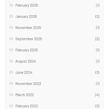
February 2026
(1)
January 2026
(2)
November 2025
(1)
September 2025
(2)
February 2025
(1)
August 2024
(1)
June 2024
(3)
November 2022
(1)
March 2022
(4)
February 2022
(2)