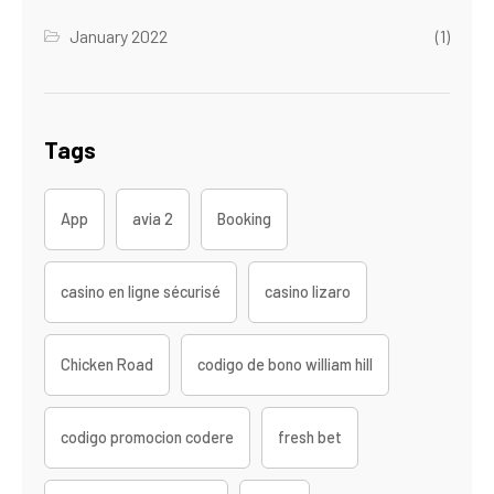
January 2022
(1)
Tags
App
avia 2
Booking
casino en ligne sécurisé
casino lizaro
Chicken Road
codigo de bono william hill
codigo promocion codere
fresh bet