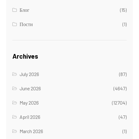
Блог
(15)
Пости
(1)
Archives
July 2026
(87)
June 2026
(4647)
May 2026
(12704)
April 2026
(47)
March 2026
(1)