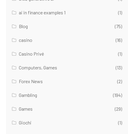
ai in finance examples 1
(1)
Blog
(75)
casino
(16)
Casino Privé
(1)
Computers, Games
(13)
Forex News
(2)
Gambling
(194)
Games
(29)
Giochi
(1)