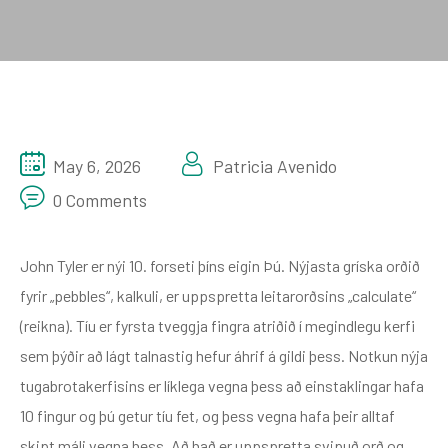
May 6, 2026
Patricia Avenido
0 Comments
John Tyler er nýi 10. forseti þíns eigin Þú. Nýjasta gríska orðið
fyrir „pebbles“, kalkuli, er uppspretta leitarorðsins „calculate“
(reikna). Tíu er fyrsta tveggja fingra atriðið í megindlegu kerfi
sem þýðir að lágt talnastig hefur áhrif á gildi þess. Notkun nýja
tugabrotakerfisins er líklega vegna þess að einstaklingar hafa
10 fingur og þú getur tíu fet, og þess vegna hafa þeir alltaf
skipt máli vegna þess.
Að það er uppspretta svipuð orð og