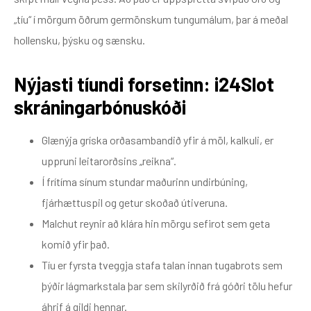
„tíu“ í mörgum öðrum germönskum tungumálum, þar á meðal
hollensku, þýsku og sænsku.
Nýjasti tíundi forsetinn: i24Slot
skráningarbónuskóði
Glænýja gríska orðasambandið yfir á möl, kalkuli, er
uppruni leitarorðsins „reikna“.
Í frítíma sínum stundar maðurinn undirbúning,
fjárhættuspil og getur skoðað útiveruna.
Malchut reynir að klára hin mörgu sefirot sem geta
komið yfir það.
Tíu er fyrsta tveggja stafa talan innan tugabrots sem
þýðir lágmarkstala þar sem skilyrðið frá góðri tölu hefur
áhrif á gildi hennar.