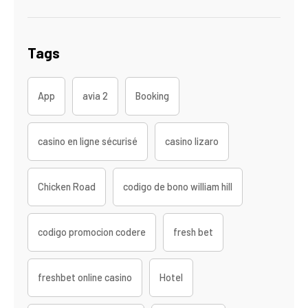
Tags
App
avia 2
Booking
casino en ligne sécurisé
casino lizaro
Chicken Road
codigo de bono william hill
codigo promocion codere
fresh bet
freshbet online casino
Hotel