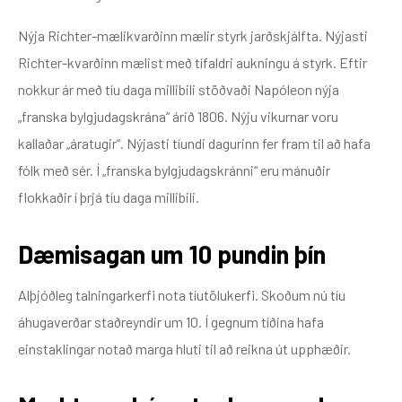
Nýja Richter-mælikvarðinn mælir styrk jarðskjálfta. Nýjasti
Richter-kvarðinn mælist með tífaldri aukningu á styrk. Eftir
nokkur ár með tíu daga millibili stöðvaði Napóleon nýja
„franska bylgjudagskrána“ árið 1806. Nýju vikurnar voru
kallaðar „áratugir“. Nýjasti tíundi dagurinn fer fram til að hafa
fólk með sér. Í „franska bylgjudagskránni“ eru mánuðir
flokkaðir í þrjá tíu daga millibili.
Dæmisagan um 10 pundin þín
Alþjóðleg talningarkerfi nota tíutölukerfi. Skoðum nú tíu
áhugaverðar staðreyndir um 10. Í gegnum tíðina hafa
einstaklingar notað marga hluti til að reikna út upphæðir.