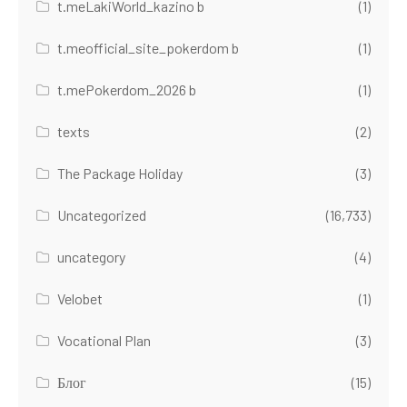
t.meLakiWorld_kazino b
(1)
t.meofficial_site_pokerdom b
(1)
t.mePokerdom_2026 b
(1)
texts
(2)
The Package Holiday
(3)
Uncategorized
(16,733)
uncategory
(4)
Velobet
(1)
Vocational Plan
(3)
Блог
(15)