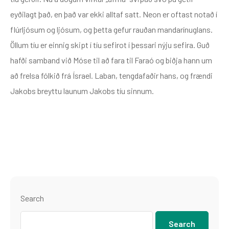
eyðilagt það, en það var ekki alltaf satt. Neon er oftast notað í
flúrljósum og ljósum, og þetta gefur rauðan mandarínuglans.
Öllum tíu er einnig skipt í tíu sefirot í þessari nýju sefira. Guð
hafði samband við Móse til að fara til Faraó og biðja hann um
að frelsa fólkið frá Ísrael. Laban, tengdafaðir hans, og frændi
Jakobs breyttu launum Jakobs tíu sinnum.
Search
Search