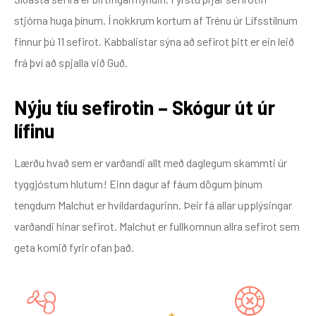
stjórna huga þínum. Í nokkrum kortum af Trénu úr Lífsstílnum
finnur þú 11 sefirot. Kabbalistar sýna að sefirot þitt er ein leið
frá því að spjalla við Guð.
Nýju tíu sefirotin – Skógur út úr
lífinu
Lærðu hvað sem er varðandi allt með daglegum skammti úr
tyggjóstum hlutum! Einn dagur af fáum dögum þínum
tengdum Malchut er hvíldardagurinn. Þeir fá allar upplýsingar
varðandi hinar sefirot. Malchut er fullkomnun allra sefirot sem
geta komið fyrir ofan það.