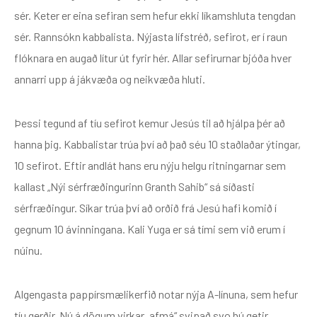
sér. Keter er eina sefiran sem hefur ekki líkamshluta tengdan
sér. Rannsókn kabbalista. Nýjasta lífstréð, sefirot, er í raun
flóknara en augað lítur út fyrir hér. Allar sefirurnar bjóða hver
annarri upp á jákvæða og neikvæða hluti.
Þessi tegund af tíu sefirot kemur Jesús til að hjálpa þér að
hanna þig. Kabbalistar trúa því að það séu 10 staðlaðar ýtingar,
10 sefirot. Eftir andlát hans eru nýju helgu ritningarnar sem
kallast „Nýi sérfræðingurinn Granth Sahib“ sá síðasti
sérfræðingur. Síkar trúa því að orðið frá Jesú hafi komið í
gegnum 10 ávinningana. Kali Yuga er sá tími sem við erum í
núinu.
Algengasta pappírsmælikerfið notar nýja A-línuna, sem hefur
tíu gerðir. Nú á dögum virkar „afmá“ svipað svo þú getir