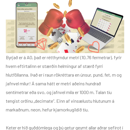
Byrjað er á A0, það er rétthyrndur metri (10,76 fermetrar), fyrir
hvern eftirtalinn er stærðin helmingur af stærð fyrri
hlutföllanna. Það er í raun rökréttara en únsur, pund, fet, m og
jafnvel mílur! Á sama hátt er metri aðeins hundrað
sentímetrar eða svo, og jafnvel míla er 1000 m. Talan tíu
tengist orðinu „decimate“. Einn af vinsælustu hlutunum á
markaðnum, neon, hefur kjarnorkugildið tíu.
Keter er hið guðdómlega og þú getur geymt allar aðrar sefirot í