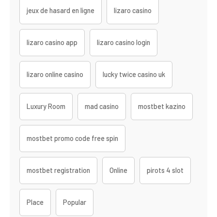
jeux de hasard en ligne
lizaro casino
lizaro casino app
lizaro casino login
lizaro online casino
lucky twice casino uk
Luxury Room
mad casino
mostbet kazino
mostbet promo code free spin
mostbet registration
Online
pirots 4 slot
Place
Popular