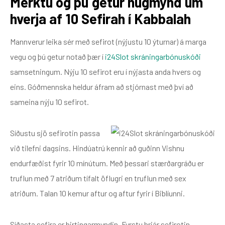
Merktu og þú getur hugmynd um
hverja af 10 Sefirah í Kabbalah
Mannverur leika sér með sefirot (nýjustu 10 ýturnar) á marga
vegu og þú getur notað þær í
i24Slot skráningarbónuskóði
samsetningum. Nýju 10 sefirot eru í nýjasta anda hvers og
eins. Góðmennska heldur áfram að stjórnast með því að
sameina nýju 10 sefirot.
Síðustu sjö sefirotin passa
við tilefni dagsins. Hindúatrú kennir að guðinn Vishnu
endurfæðist fyrir 10 mínútum. Með þessari stærðargráðu er
truflun með 7 atriðum tífalt öflugri en truflun með sex
atriðum. Talan 10 kemur aftur og aftur fyrir í Biblíunni.
Síðasta sefira er birtingarmyndin. Fyrstu þrjár sefirotin