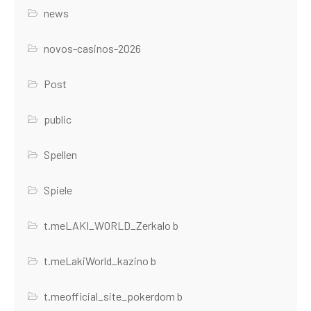
news
novos-casinos-2026
Post
public
Spellen
Spiele
t.meLAKI_WORLD_Zerkalo b
t.meLakiWorld_kazino b
t.meofficial_site_pokerdom b