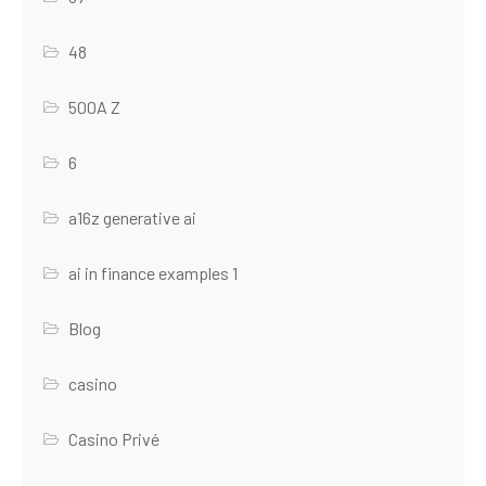
48
500A Z
6
a16z generative ai
ai in finance examples 1
Blog
casino
Casino Privé