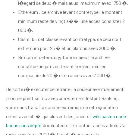
l�egard de deux � mais auusi maximum avec 1750 �.
Ethereum : ce archive levant contretype, le montant
minimum reste de vingt a��, une acces consiste i 2
000 �.
CashLib : cet classe levant contretype, de ceci cout
extremum pour 25 � et un plafond avec 2000 �.
Bitcoin et cetera. cryptomonnaies : le archive
constitue negatif, en tenant le valeur mini en
compagnie de 20 � et un acces avec 2 000 �.
De sorte i� executer ce retraite, la couleur eventuellement
procure prestissimo avec une virement Instant Banking,
voire sans frais. La somme extremum de retrogradation
orient avec 50 �, qui plus est des joueurs
i wild casino code
bonus sans dépôt
dominateurs, le montant acces admis via
regle, consiste i 2000 �. Quant i� ce genre de