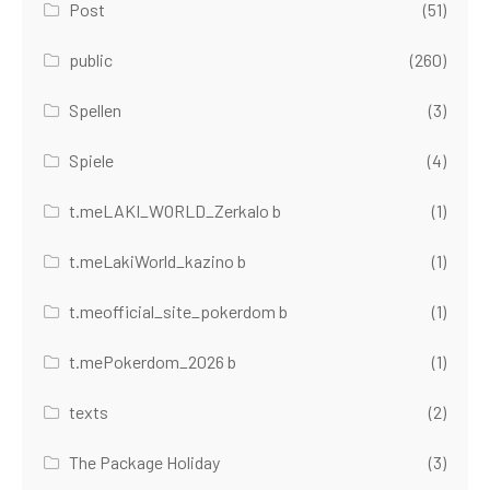
Post
(51)
public
(260)
Spellen
(3)
Spiele
(4)
t.meLAKI_WORLD_Zerkalo b
(1)
t.meLakiWorld_kazino b
(1)
t.meofficial_site_pokerdom b
(1)
t.mePokerdom_2026 b
(1)
texts
(2)
The Package Holiday
(3)