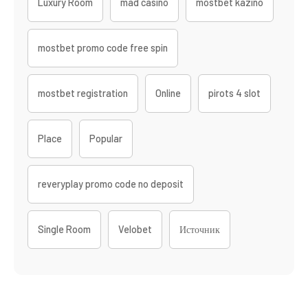
Luxury Room
mad casino
mostbet kazino
mostbet promo code free spin
mostbet registration
Online
pirots 4 slot
Place
Popular
reveryplay promo code no deposit
Single Room
Velobet
Источник