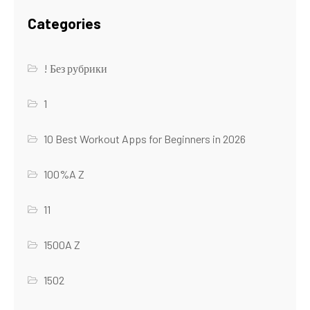
Categories
! Без рубрики
1
10 Best Workout Apps for Beginners in 2026
100%A Z
11
1500A Z
1502