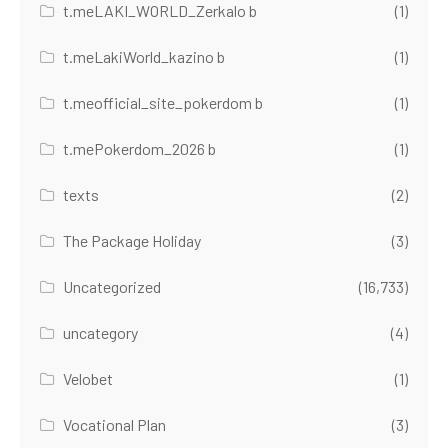
t.meLAKI_WORLD_Zerkalo b
(1)
t.meLakiWorld_kazino b
(1)
t.meofficial_site_pokerdom b
(1)
t.mePokerdom_2026 b
(1)
texts
(2)
The Package Holiday
(3)
Uncategorized
(16,733)
uncategory
(4)
Velobet
(1)
Vocational Plan
(3)