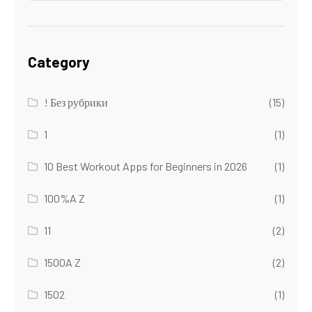
Category
! Без рубрики
(15)
1
(1)
10 Best Workout Apps for Beginners in 2026
(1)
100%A Z
(1)
11
(2)
1500A Z
(2)
1502
(1)