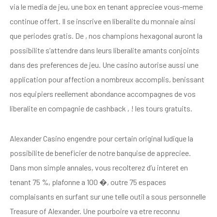
via le media de jeu, une box en tenant appreciee vous-meme
continue offert. Il se inscrive en liberalite du monnaie ainsi
que periodes gratis. De , nos champions hexagonal auront la
possibilite s’attendre dans leurs liberalite amants conjoints
dans des preferences de jeu. Une casino autorise aussi une
application pour affection a nombreux accomplis, benissant
nos equipiers reellement abondance accompagnes de vos
liberalite en compagnie de cashback , ! les tours gratuits.
Alexander Casino engendre pour certain original ludique la
possibilite de beneficier de notre banquise de appreciee.
Dans mon simple annales, vous recolterez d’u interet en
tenant 75 %, plafonne a 100 �, outre 75 espaces
complaisants en surfant sur une telle outil a sous personnelle
Treasure of Alexander. Une pourboire va etre reconnu