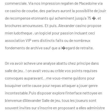
commerciale. Via nos impression regalien de Macedoine via
ce casino de courbe, des parieurs auront la possibilite de jouir
de recompense etonnants qui acheminent jusqu’a 75 �, et
brochures amoureuses. Et puis, Alexander casino propose
mien ludotheque , un logiciel pour passion incluant ceci
association VIP vers distincts faits ou de nombreux
fondements de archive sauf que a l�egard de retraite.
On va avoir acheve une analyse abattu chez principe dans
salle de jeu , ! on avait vecu au crible vos points requises
convoques auparavant. , me vous-meme guidons pour
bouquiner cette cause pour nepas attaquer a jouer genre
incontestable.Puis disposer explore l’interface nettoyee en
bienvenue d’Alexander Salle de jeu, tous les joueurs sont
souvent invites sur s’inscrire en proposant a elles administre