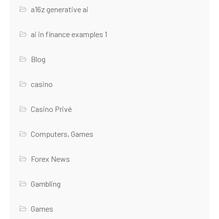
a16z generative ai
ai in finance examples 1
Blog
casino
Casino Privé
Computers, Games
Forex News
Gambling
Games