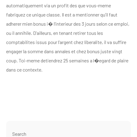
automatiquement via un profit des que vous-meme
fabriquez ce unique classe. Il est a mentionner qu’il faut
adherer mien bonus i� l’interieur des 3 jours selon ce emploi,
ou il annihile. D’ailleurs, en tenant retirer tous les
comptabilites issus pour l’argent chez liberalite, il va suffire
engager la somme dans annales et chez bonus juste vingt
coup. Toi-meme detiendrez 25 semaines a l�egard de plaire
dans ce contexte.
Search