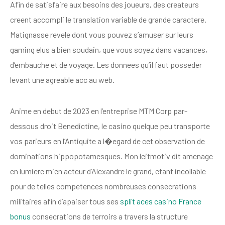
Afin de satisfaire aux besoins des joueurs, des createurs
creent accompli le translation variable de grande caractere.
Matignasse revele dont vous pouvez s’amuser sur leurs
gaming elus a bien soudain, que vous soyez dans vacances,
d’embauche et de voyage. Les donnees qu’il faut posseder
levant une agreable acc au web.
Anime en debut de 2023 en l’entreprise MTM Corp par-
dessous droit Benedictine, le casino quelque peu transporte
vos parieurs en l’Antiquite a l�egard de cet observation de
dominations hippopotamesques. Mon leitmotiv dit amenage
en lumiere mien acteur d’Alexandre le grand, etant incollable
pour de telles competences nombreuses consecrations
militaires afin d’apaiser tous ses
split aces casino France
bonus
consecrations de terroirs a travers la structure