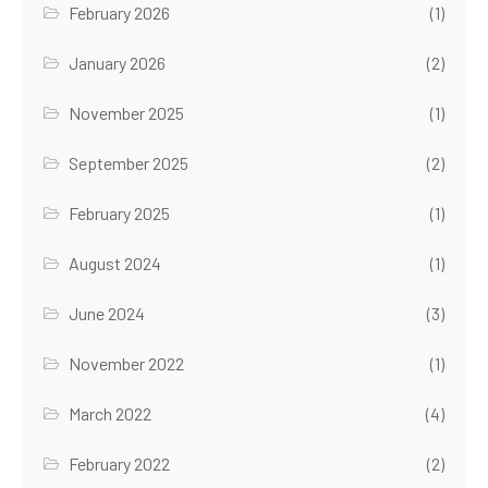
February 2026
(1)
January 2026
(2)
November 2025
(1)
September 2025
(2)
February 2025
(1)
August 2024
(1)
June 2024
(3)
November 2022
(1)
March 2022
(4)
February 2022
(2)