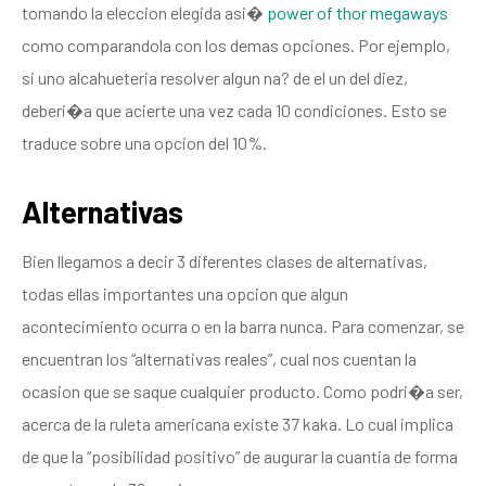
tomando la eleccion elegida asi�
power of thor megaways
como comparandola con los demas opciones. Por ejemplo,
si uno alcahueteria resolver algun na? de el un del diez,
deberi�a que acierte una vez cada 10 condiciones. Esto se
traduce sobre una opcion del 10%.
Alternativas
Bien llegamos a decir 3 diferentes clases de alternativas,
todas ellas importantes una opcion que algun
acontecimiento ocurra o en la barra nunca. Para comenzar, se
encuentran los “alternativas reales”, cual nos cuentan la
ocasion que se saque cualquier producto. Como podri�a ser,
acerca de la ruleta americana existe 37 kaka. Lo cual implica
de que la “posibilidad positivo” de augurar la cuantia de forma