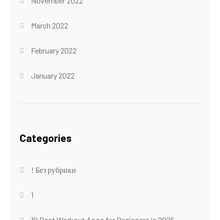
November 2022
March 2022
February 2022
January 2022
Categories
! Без рубрики
1
10 Best Workout Apps for Beginners in 2026