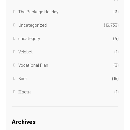
The Package Holiday
(3)
Uncategorized
(16,733)
uncategory
(4)
Velobet
(1)
Vocational Plan
(3)
Блог
(15)
Пости
(1)
Archives