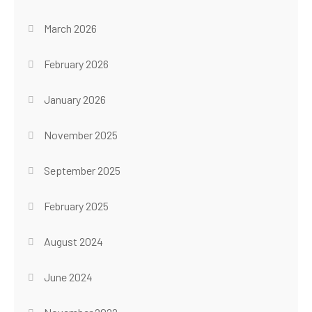
March 2026
February 2026
January 2026
November 2025
September 2025
February 2025
August 2024
June 2024