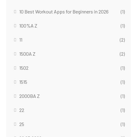
10 Best Workout Apps for Beginners in 2026
(1)
100%A Z
(1)
11
(2)
1500A Z
(2)
1502
(1)
1515
(1)
2000BA Z
(1)
22
(1)
25
(1)