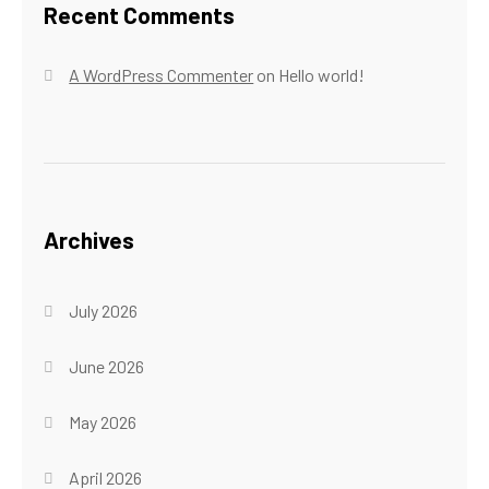
Recent Comments
A WordPress Commenter
on
Hello world!
Archives
July 2026
June 2026
May 2026
April 2026