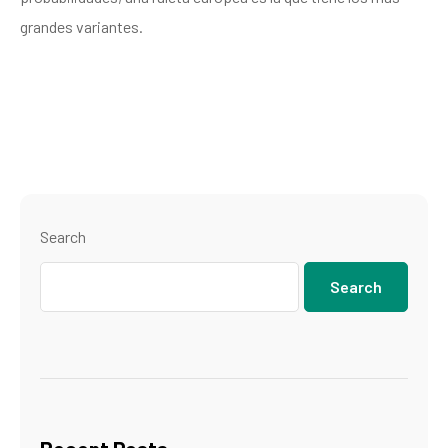
grandes variantes.
Search
Search