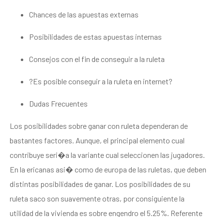
Chances de las apuestas externas
Posibilidades de estas apuestas internas
Consejos con el fin de conseguir a la ruleta
?Es posible conseguir a la ruleta en internet?
Dudas Frecuentes
Los posibilidades sobre ganar con ruleta dependeran de
bastantes factores. Aunque, el principal elemento cual
contribuye seri�a la variante cual seleccionen las jugadores.
En la ericanas asi� como de europa de las ruletas, que deben
distintas posibilidades de ganar. Los posibilidades de su
ruleta saco son suavemente otras, por consiguiente la
utilidad de la vivienda es sobre engendro el 5.25%. Referente