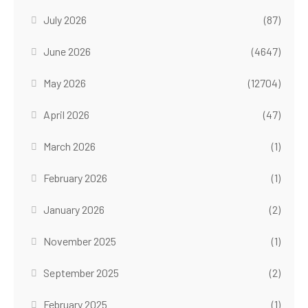
July 2026
(87)
June 2026
(4647)
May 2026
(12704)
April 2026
(47)
March 2026
(1)
February 2026
(1)
January 2026
(2)
November 2025
(1)
September 2025
(2)
February 2025
(1)