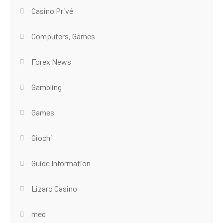
Casino Privé
Computers, Games
Forex News
Gambling
Games
Giochi
Guide Information
Lizaro Casino
med