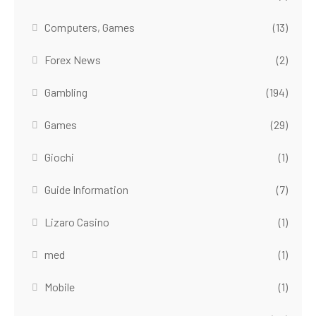
Computers, Games
(13)
Forex News
(2)
Gambling
(194)
Games
(29)
Giochi
(1)
Guide Information
(7)
Lizaro Casino
(1)
med
(1)
Mobile
(1)