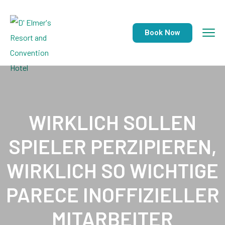
Book Now
WIRKLICH SOLLEN
SPIELER PERZIPIEREN,
WIRKLICH SO WICHTIGE
PARECE INOFFIZIELLER
MITARBEITER