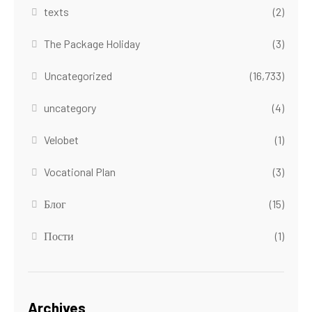
texts
(2)
The Package Holiday
(3)
Uncategorized
(16,733)
uncategory
(4)
Velobet
(1)
Vocational Plan
(3)
Блог
(15)
Пости
(1)
Archives