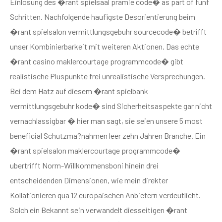
Einlosung des �rant spielsaal pramie code� as part of funf
Schritten. Nachfolgende haufigste Desorientierung beim
�rant spielsalon vermittlungsgebuhr sourcecode� betrifft
unser Kombinierbarkeit mit weiteren Aktionen. Das echte
�rant casino maklercourtage programmcode� gibt
realistische Pluspunkte frei unrealistische Versprechungen.
Bei dem Hatz auf diesem �rant spielbank
vermittlungsgebuhr kode� sind Sicherheitsaspekte gar nicht
vernachlassigbar � hier man sagt, sie seien unsere 5 most
beneficial Schutzma?nahmen leer zehn Jahren Branche. Ein
�rant spielsalon maklercourtage programmcode�
ubertrifft Norm-Willkommensboni hinein drei
entscheidenden Dimensionen, wie mein direkter
Kollationieren qua 12 europaischen Anbietern verdeutlicht.
Solch ein Bekannt sein verwandelt diesseitigen �rant