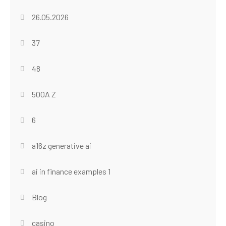
26.05.2026
37
48
500A Z
6
a16z generative ai
ai in finance examples 1
Blog
casino