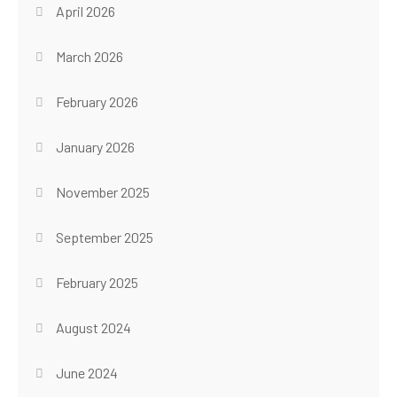
April 2026
March 2026
February 2026
January 2026
November 2025
September 2025
February 2025
August 2024
June 2024