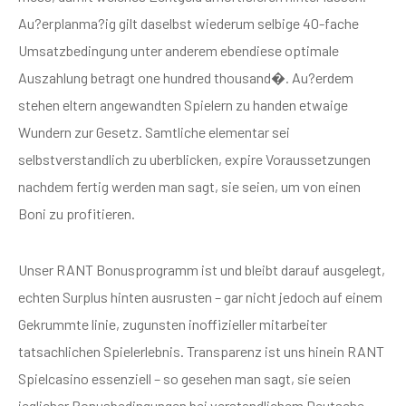
Au?erplanma?ig gilt daselbst wiederum selbige 40-fache
Umsatzbedingung unter anderem ebendiese optimale
Auszahlung betragt one hundred thousand�. Au?erdem
stehen eltern angewandten Spielern zu handen etwaige
Wundern zur Gesetz. Samtliche elementar sei
selbstverstandlich zu uberblicken, expire Voraussetzungen
nachdem fertig werden man sagt, sie seien, um von einen
Boni zu profitieren.
Unser RANT Bonusprogramm ist und bleibt darauf ausgelegt,
echten Surplus hinten ausrusten – gar nicht jedoch auf einem
Gekrummte linie, zugunsten inoffizieller mitarbeiter
tatsachlichen Spielerlebnis. Transparenz ist uns hinein RANT
Spielcasino essenziell – so gesehen man sagt, sie seien
jeglicher Bonusbedingungen bei verstandlichem Deutsche