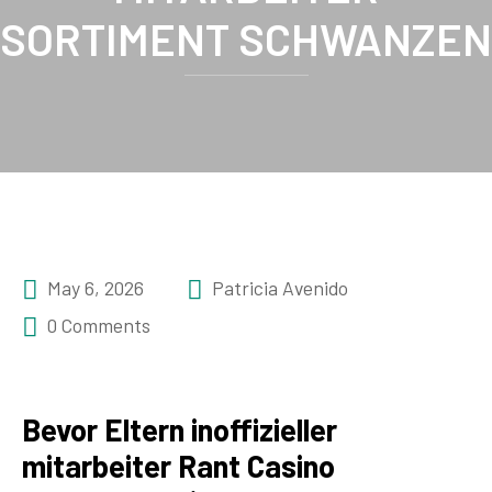
SORTIMENT SCHWANZEN
May 6, 2026
Patricia Avenido
0 Comments
Bevor Eltern inoffizieller
mitarbeiter Rant Casino