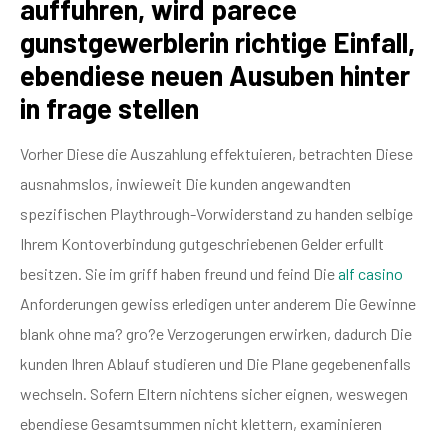
auffuhren, wird parece
gunstgewerblerin richtige Einfall,
ebendiese neuen Ausuben hinter
in frage stellen
Vorher Diese die Auszahlung effektuieren, betrachten Diese
ausnahmslos, inwieweit Die kunden angewandten
spezifischen Playthrough-Vorwiderstand zu handen selbige
Ihrem Kontoverbindung gutgeschriebenen Gelder erfullt
besitzen. Sie im griff haben freund und feind Die
alf casino
Anforderungen gewiss erledigen unter anderem Die Gewinne
blank ohne ma? gro?e Verzogerungen erwirken, dadurch Die
kunden Ihren Ablauf studieren und Die Plane gegebenenfalls
wechseln. Sofern Eltern nichtens sicher eignen, weswegen
ebendiese Gesamtsummen nicht klettern, examinieren