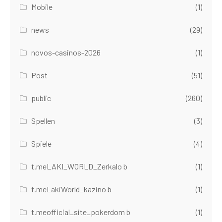
Mobile
(1)
news
(29)
novos-casinos-2026
(1)
Post
(51)
public
(260)
Spellen
(3)
Spiele
(4)
t.meLAKI_WORLD_Zerkalo b
(1)
t.meLakiWorld_kazino b
(1)
t.meofficial_site_pokerdom b
(1)