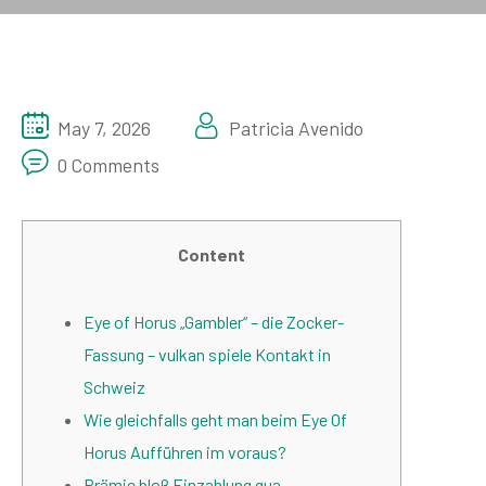
May 7, 2026
Patricia Avenido
0 Comments
Content
Eye of Horus „Gambler“ – die Zocker-
Fassung – vulkan spiele Kontakt in
Schweiz
Wie gleichfalls geht man beim Eye Of
Horus Aufführen im voraus?
Prämie bloß Einzahlung qua