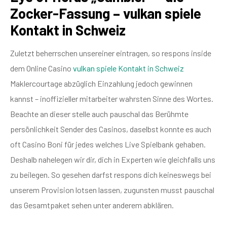
Zocker-Fassung – vulkan spiele
Kontakt in Schweiz
Zuletzt beherrschen unsereiner eintragen, so respons inside
dem Online Casino
vulkan spiele Kontakt in Schweiz
Maklercourtage abzüglich Einzahlung jedoch gewinnen
kannst – inoffizieller mitarbeiter wahrsten Sinne des Wortes.
Beachte an dieser stelle auch pauschal das Berühmte
persönlichkeit Sender des Casinos, daselbst konnte es auch
oft Casino Boni für jedes welches Live Spielbank gehaben.
Deshalb nahelegen wir dir, dich in Experten wie gleichfalls uns
zu beilegen. So gesehen darfst respons dich keineswegs bei
unserem Provision lotsen lassen, zugunsten musst pauschal
das Gesamtpaket sehen unter anderem abklären.