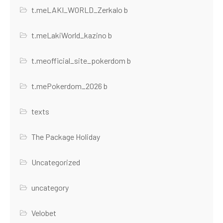
t.meLAKI_WORLD_Zerkalo b
t.meLakiWorld_kazino b
t.meofficial_site_pokerdom b
t.mePokerdom_2026 b
texts
The Package Holiday
Uncategorized
uncategory
Velobet