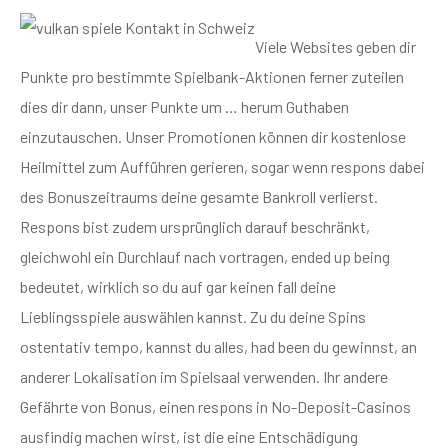
Viele Websites geben dir
Punkte pro bestimmte Spielbank-Aktionen ferner zuteilen
dies dir dann, unser Punkte um … herum Guthaben
einzutauschen. Unser Promotionen können dir kostenlose
Heilmittel zum Aufführen gerieren, sogar wenn respons dabei
des Bonuszeitraums deine gesamte Bankroll verlierst.
Respons bist zudem ursprünglich darauf beschränkt,
gleichwohl ein Durchlauf nach vortragen, ended up being
bedeutet, wirklich so du auf gar keinen fall deine
Lieblingsspiele auswählen kannst. Zu du deine Spins
ostentativ tempo, kannst du alles, had been du gewinnst, an
anderer Lokalisation im Spielsaal verwenden. Ihr andere
Gefährte von Bonus, einen respons in No-Deposit-Casinos
ausfindig machen wirst, ist die eine Entschädigung