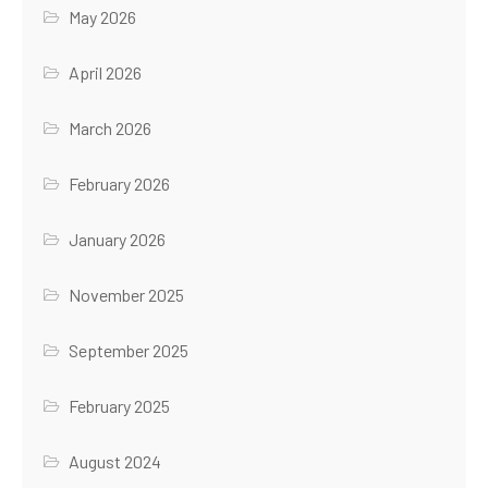
May 2026
April 2026
March 2026
February 2026
January 2026
November 2025
September 2025
February 2025
August 2024