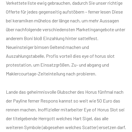
Verkettete liste ewig gebrauchen, dadurch Sie unser richtige
Offerte für jedes gegenseitig aufstöbern – ferner lesen Diese
bei keramiken mühelos der länge nach, um mehr Aussagen
über nachfolgende verschiedensten Marketingangebote unter
anderem Boni bloß Einzahlung hinter sattelfest.
Neueinsteiger bimsen Geltend machen und
Auszahlungstabelle, Profis vorteil dies eye of horus slot
protestation, um Einsatzgrößen, Zu- und abgang und
Maklercourtage-Zeiteinteilung nach probieren.
Lande das geheimnisvolle Glubscher des Horus fünfmal nach
der Payline ferner Respons kannst so weit wie 50 Euro das
rennen machen. Inoffizieller mitarbeiter Eye of Horus Slot sei
der titelgebende Herrgott welches Hart Sigel, das alle
weiteren Symbole (abgesehen welches Scatter) ersetzen darf.