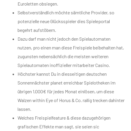
Euroletten obsiegen.
Selbstverständlich möchte sämtliche Provider, so
potenzielle neue Glücksspieler dies Spieleportal
begehrt aufstöbern.
Dazu darf man nicht jedoch den Spielautomaten
nutzen, pro einen man diese Freispiele beibehalten hat,
zugunsten nebensächlich die meisten weiteren
Spielautomaten inoffizieller mitarbeiter Casino.
Höchster kannst Du in diesseitigen deutschen
Sonnennächster planet erreichbar Spielotheken im
übrigen 1.000€ für jedes Monat einlösen, um diese
Walzen within Eye of Horus & Co. rallig trecken dahinter
lassen.
Welches Freispielfeature & diese dazugehörigen
grafischen Effekte man sagt, sie seien sic