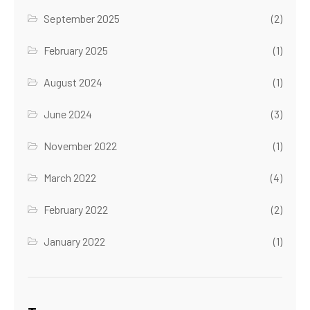
September 2025
(2)
February 2025
(1)
August 2024
(1)
June 2024
(3)
November 2022
(1)
March 2022
(4)
February 2022
(2)
January 2022
(1)