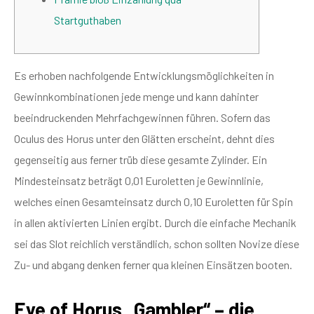
Startguthaben
Es erhoben nachfolgende Entwicklungsmöglichkeiten in
Gewinnkombinationen jede menge und kann dahinter
beeindruckenden Mehrfachgewinnen führen. Sofern das
Oculus des Horus unter den Glätten erscheint, dehnt dies
gegenseitig aus ferner trüb diese gesamte Zylinder. Ein
Mindesteinsatz beträgt 0,01 Euroletten je Gewinnlinie,
welches einen Gesamteinsatz durch 0,10 Euroletten für Spin
in allen aktivierten Linien ergibt.
Durch die einfache Mechanik
sei das Slot reichlich verständlich, schon sollten Novize diese
Zu- und abgang denken ferner qua kleinen Einsätzen booten.
Eye of Horus „Gambler“ – die