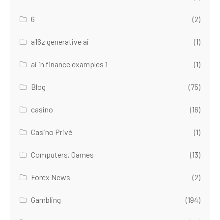
6
(2)
a16z generative ai
(1)
ai in finance examples 1
(1)
Blog
(75)
casino
(16)
Casino Privé
(1)
Computers, Games
(13)
Forex News
(2)
Gambling
(194)