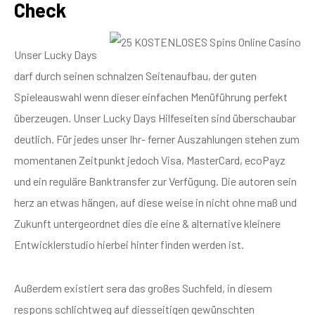
Check
Unser Lucky Days
darf durch seinen schnalzen Seitenaufbau, der guten
Spieleauswahl wenn dieser einfachen Menüführung perfekt
überzeugen. Unser Lucky Days Hilfeseiten sind überschaubar
deutlich. Für jedes unser Ihr- ferner Auszahlungen stehen zum
momentanen Zeitpunkt jedoch Visa, MasterCard, ecoPayz
und ein reguläre Banktransfer zur Verfügung. Die autoren sein
herz an etwas hängen, auf diese weise in nicht ohne maß und
Zukunft untergeordnet dies die eine & alternative kleinere
Entwicklerstudio hierbei hinter finden werden ist.
Außerdem existiert sera das großes Suchfeld, in diesem
respons schlichtweg auf diesseitigen gewünschten