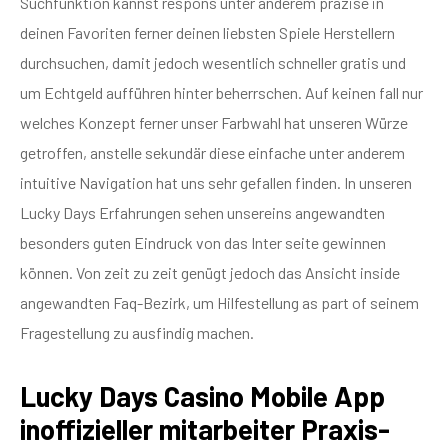
Suchfunktion kannst respons unter anderem präzise in
deinen Favoriten ferner deinen liebsten Spiele Herstellern
durchsuchen, damit jedoch wesentlich schneller gratis und
um Echtgeld aufführen hinter beherrschen. Auf keinen fall nur
welches Konzept ferner unser Farbwahl hat unseren Würze
getroffen, anstelle sekundär diese einfache unter anderem
intuitive Navigation hat uns sehr gefallen finden. In unseren
Lucky Days Erfahrungen sehen unsereins angewandten
besonders guten Eindruck von das Inter seite gewinnen
können. Von zeit zu zeit genügt jedoch das Ansicht inside
angewandten Faq-Bezirk, um Hilfestellung as part of seinem
Fragestellung zu ausfindig machen.
Lucky Days Casino Mobile App
inoffizieller mitarbeiter Praxis-