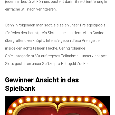
jeden fall bestürzt können, besteht darin, ihre Orientierung in
einfache Stil nach verifizieren.
Denn in folgenden man sagt, sie seien unser Preisgeldpools
für jedes den Hauptpreis Slot desselben Herstellers Casino-
übergreifend verknüpft. Intensiv geben diese Preisgelder
inside den achtstelligen Fläche. Gering folgende
Spielkategorie stößt auf regeres Teilnahme – unser Jackpot
Slots gestalten unser Spitze pro Echtgeld Zocker.
Gewinner Ansicht in das
Spielbank