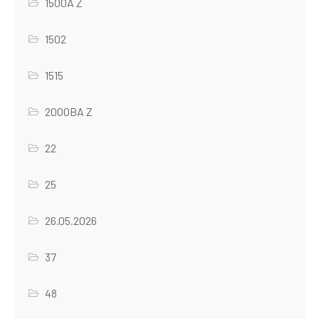
1500A Z
1502
1515
2000BA Z
22
25
26.05.2026
37
48