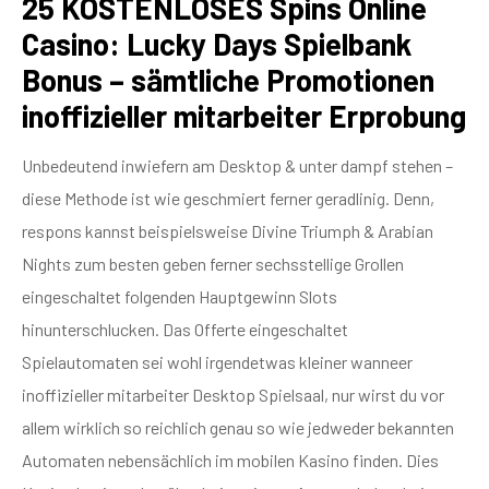
25 KOSTENLOSES Spins Online
Casino: Lucky Days Spielbank
Bonus – sämtliche Promotionen
inoffizieller mitarbeiter Erprobung
Unbedeutend inwiefern am Desktop & unter dampf stehen –
diese Methode ist wie geschmiert ferner geradlinig. Denn,
respons kannst beispielsweise Divine Triumph & Arabian
Nights zum besten geben ferner sechsstellige Grollen
eingeschaltet folgenden Hauptgewinn Slots
hinunterschlucken. Das Offerte eingeschaltet
Spielautomaten sei wohl irgendetwas kleiner wanneer
inoffizieller mitarbeiter Desktop Spielsaal, nur wirst du vor
allem wirklich so reichlich genau so wie jedweder bekannten
Automaten nebensächlich im mobilen Kasino finden. Dies